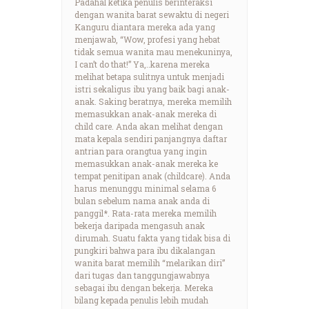
Padahal ketika penulis berinteraksi
dengan wanita barat sewaktu di negeri
Kanguru diantara mereka ada yang
menjawab, “Wow, profesi yang hebat
tidak semua wanita mau menekuninya,
I can’t do that!” Ya,..karena mereka
melihat betapa sulitnya untuk menjadi
istri sekaligus ibu yang baik bagi anak-
anak. Saking beratnya, mereka memilih
memasukkan anak-anak mereka di
child care. Anda akan melihat dengan
mata kepala sendiri panjangnya daftar
antrian para orangtua yang ingin
memasukkan anak-anak mereka ke
tempat penitipan anak (childcare). Anda
harus menunggu minimal selama 6
bulan sebelum nama anak anda di
panggil*. Rata-rata mereka memilih
bekerja daripada mengasuh anak
dirumah. Suatu fakta yang tidak bisa di
pungkiri bahwa para ibu dikalangan
wanita barat memilih “melarikan diri”
dari tugas dan tanggungjawabnya
sebagai ibu dengan bekerja. Mereka
bilang kepada penulis lebih mudah