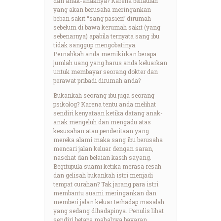
dan anak-anaknya? Karena beliaulah
yang akan berusaha meringankan
beban sakit “sang pasien” dirumah
sebelum di bawa kerumah sakit (yang
sebenarnya) apabila ternyata sang ibu
tidak sanggup mengobatinya.
Pernahkah anda memikirkan berapa
jumlah uang yang harus anda keluarkan
untuk membayar seorang dokter dan
perawat pribadi dirumah anda?
Bukankah seorang ibu juga seorang
psikolog? Karena tentu anda melihat
sendiri kenyataan ketika datang anak-
anak mengeluh dan mengadu atas
kesusahan atau penderitaan yang
mereka alami maka sang ibu berusaha
mencari jalan keluar dengan saran,
nasehat dan belaian kasih sayang.
Begitupula suami ketika merasa resah
dan gelisah bukankah istri menjadi
tempat curahan? Tak jarang para istri
membantu suami meringankan dan
memberi jalan keluar terhadap masalah
yang sedang dihadapinya. Penulis lihat
sendiri betapa mahalnya bayaran