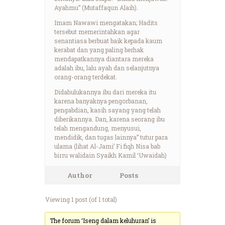
Ayahmu” (Mutaffaqun Alaih).
Imam Nawawi mengatakan; Hadits
tersebut memerintahkan agar
senantiasa berbuat baik kepada kaum
kerabat dan yang paling berhak
mendapatkannya diantara mereka
adalah ibu, lalu ayah dan selanjutnya
orang-orang terdekat.
Didahulukannya ibu dari mereka itu
karena banyaknya pengorbanan,
pengabdian, kasih sayang yang telah
diberikannya. Dan, karena seorang ibu
telah mengandung, menyusui,
mendidik, dan tugas lainnya” tutur para
ulama (lihat Al-Jami’ Fi fiqh Nisa bab
birru walidain Syaikh Kamil ‘Uwaidah)
Author
Posts
Viewing 1 post (of 1 total)
The forum ‘Iseng dalam keluhuran’ is