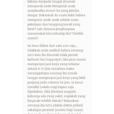
bekerja daripada tinggal dirumah
mengasuh anak.Mengasuh anak
membuatku stress! Itu yang penulis
dengar. Bukankah itu suatu bukti bahwa
mengurus anak-anak adalah suatu
pekerjaan dan tanggung jawab yang
berat? Lalu dimana penghargaan
masyarakat kita terhadap ibu? Terlebih
suami?
Itu baru dilihat dari satu sisi saja,…
tidakkah anda melihat bahwa seorang
istri atau ibu dirumah tidak pernah
berhenti dari tugasnya?.Jika para suami
mempunyai jam kerja yang terbatas
antara 8-10 jam misalnya maka
sesungguhnya seorang ibu rumah
tangga mempunyai jam kerja yang lebih
panjang yaitu selama 24 jam. Ia harus
standby (selalu siap) kapan saja
diperlukan. Bila diantara anggota
keluarga ada yang sakit, siapakah yang
bergerak terlebih dahulu? Bukankan
seorang ibu/istri adalah dokter pribadi
sekaligus perawat (suster) bagi suami