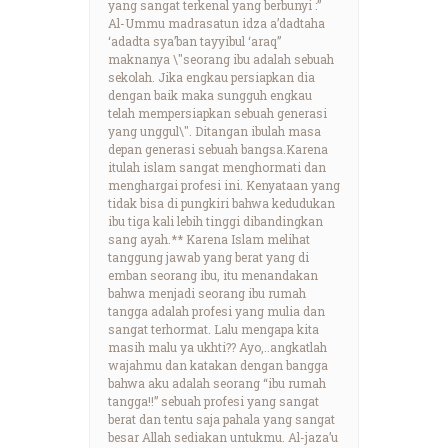
yang sangat terkenal yang berbunyi :”
Al-Ummu madrasatun idza a’dadtaha
‘adadta sya’ban tayyibul ‘araq”
maknanya \"seorang ibu adalah sebuah
sekolah. Jika engkau persiapkan dia
dengan baik maka sungguh engkau
telah mempersiapkan sebuah generasi
yang unggul\". Ditangan ibulah masa
depan generasi sebuah bangsa.Karena
itulah islam sangat menghormati dan
menghargai profesi ini. Kenyataan yang
tidak bisa di pungkiri bahwa kedudukan
ibu tiga kali lebih tinggi dibandingkan
sang ayah.** Karena Islam melihat
tanggung jawab yang berat yang di
emban seorang ibu, itu menandakan
bahwa menjadi seorang ibu rumah
tangga adalah profesi yang mulia dan
sangat terhormat. Lalu mengapa kita
masih malu ya ukhti?? Ayo,..angkatlah
wajahmu dan katakan dengan bangga
bahwa aku adalah seorang “ibu rumah
tangga!!” sebuah profesi yang sangat
berat dan tentu saja pahala yang sangat
besar Allah sediakan untukmu. Al-jaza’u