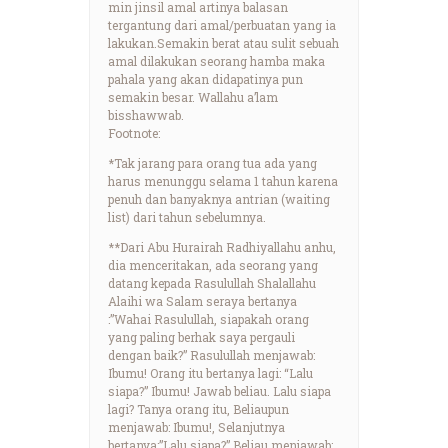
min jinsil amal artinya balasan
tergantung dari amal/perbuatan yang ia
lakukan.Semakin berat atau sulit sebuah
amal dilakukan seorang hamba maka
pahala yang akan didapatinya pun
semakin besar. Wallahu a’lam
bisshawwab.
Footnote:
*Tak jarang para orang tua ada yang
harus menunggu selama 1 tahun karena
penuh dan banyaknya antrian (waiting
list) dari tahun sebelumnya.
**Dari Abu Hurairah Radhiyallahu anhu,
dia menceritakan, ada seorang yang
datang kepada Rasulullah Shalallahu
Alaihi wa Salam seraya bertanya
:”Wahai Rasulullah, siapakah orang
yang paling berhak saya pergauli
dengan baik?” Rasulullah menjawab:
Ibumu! Orang itu bertanya lagi: “Lalu
siapa?” Ibumu! Jawab beliau. Lalu siapa
lagi? Tanya orang itu, Beliaupun
menjawab: Ibumu!, Selanjutnya
bertanya:”Lalu siapa?” Beliau menjawab: