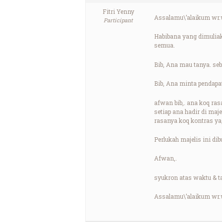
Fitri Yenny
Assalamu\’alaikum wr.
Participant
Habibana yang dimuliak
semua.
Bib, Ana mau tanya. se
Bib, Ana minta pendapa
afwan bib,. ana koq rasa
setiap ana hadir di maj
rasanya koq kontras ya,
Perlukah majelis ini di
Afwan,.
syukron atas waktu & 
Assalamu\’alaikum wr