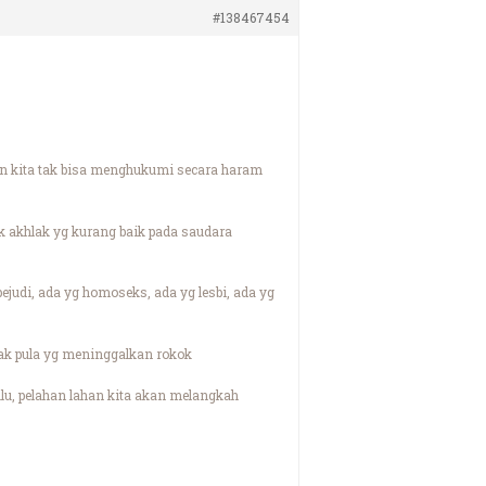
#138467454
n kita tak bisa menghukumi secara haram
uk akhlak yg kurang baik pada saudara
pejudi, ada yg homoseks, ada yg lesbi, ada yg
yak pula yg meninggalkan rokok
lu, pelahan lahan kita akan melangkah