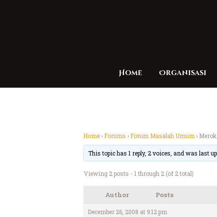
Home
Organisasi
Home
›
Forums
›
Forum Masalah Umum
›
Merok
This topic has 1 reply, 2 voices, and was last 
Viewing 2 posts - 1 through 2 (of 2 total)
Author
Posts
December 26, 2008 at 9:12 pm