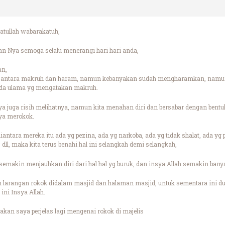
tullah wabarakatuh,
n Nya semoga selalu menerangi hari hari anda,
an,
ama antara makruh dan haram, namun kebanyakan sudah mengharamkan, namu
da ulama yg mengatakan makruh.
aya juga risih melihatnya, namun kita menahan diri dan bersabar dengan bent
nya merokok.
iantara mereka itu ada yg pezina, ada yg narkoba, ada yg tidak shalat, ada yg 
 dll, maka kita terus benahi hal ini selangkah demi selangkah,
semakin menjauhkan diri dari hal hal yg buruk, dan insya Allah semakin ban
 larangan rokok didalam masjid dan halaman masjid, untuk sementara ini du
ini Insya Allah.
akan saya perjelas lagi mengenai rokok di majelis