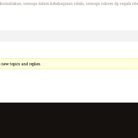
kumuliakan, semoga dalam kebahagiaan selalu, semoga sukses dg segala cita 
new topics and replies.