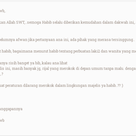
wb,.
an Allah SWT,..semoga Habib selalu diberikan kemudahan dalam dakwah ini,.de
belumnya afwan jika pertanyaan ana ini, ada pihak yang merasa tersinggung..
t habib, bagaimana menurut habib tentang perbuatan laki2 dan wanita yang m
nya risih banget ya bib,.kalau ana lihat
elis ini, masih banyak jg, rijal yang merokok di depan umum tanpa malu. dengan 
.?
buat peraturan dilarang merokok dalam lingkungan majelis ya habib..?? :)
tanggapannya
.wb