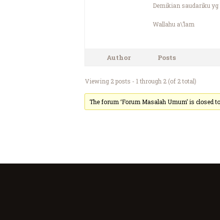
Demikian saudariku yg 
Wallahu a\’lam
Author
Posts
Viewing 2 posts - 1 through 2 (of 2 total)
The forum ‘Forum Masalah Umum’ is closed to 