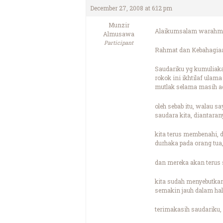
December 27, 2008 at 6:12 pm
Munzir
Alaikumsalam warahma
Almusawa
Participant
Rahmat dan Kebahagiaa
Saudariku yg kumuliak
rokok ini ikhtilaf ul
mutlak selama masih a
oleh sebab itu, walau s
saudara kita, diantara
kita terus membenahi, d
durhaka pada orang tua,
dan mereka akan terus 
kita sudah menyebutkan
semakin jauh dalam hal 
terimakasih saudariku, 