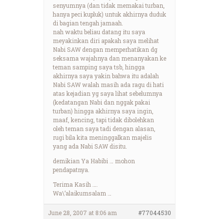
senyumnya (dan tidak memakai turban,
hanya peci kupluk) untuk akhirnya duduk
di bagian tengah jamaah.
nah waktu beliau datang itu saya
meyakinkan diri apakah saya melihat
Nabi SAW dengan memperhatikan dg
seksama wajahnya dan menanyakan ke
teman samping saya tsb, hingga
akhirnya saya yakin bahwa itu adalah
Nabi SAW walah masih ada ragu di hati
atas kejadian yg saya lihat sebelumnya
(kedatangan Nabi dan nggak pakai
turban) hingga akhirnya saya ingin,
maaf, kencing, tapi tidak dibolehkan
oleh teman saya tadi dengan alasan,
rugi bila kita meninggalkan majelis
yang ada Nabi SAW disitu.
demikian Ya Habibi … mohon
pendapatnya.
Terima Kasih ….
Wa\’alaikumsalam …
June 28, 2007 at 8:06 am
#77044530