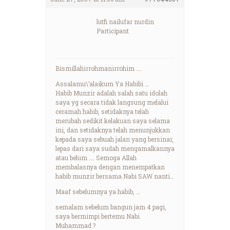
lutfi nailufar nurdin
Participant
Bismillahirrohmanirrohim ….
Assalamu\’alaikum Ya Habibi …
Habib Munzir adalah salah satu idolah
saya yg secara tidak langsung melalui
ceramah habib, setidaknya telah
merubah sedikit kelakuan saya selama
ini, dan setidaknya telah menunjukkan
kepada saya sebuah jalan yang bersinar,
lepas dari saya sudah mengamalkannya
atau belum …. Semoga Allah
membalasnya dengan menempatkan
habib munzir bersama Nabi SAW nanti…
Maaf sebelumnya ya habib, …
semalam sebelum bangun jam 4 pagi,
saya bermimpi bertemu Nabi
Muhammad ?