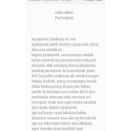
aulia akbar
Participant
assalamu\’alaikum wr wb
ayahanda habib munzir yang ana cintai
dan ana rindukan.
begini ayahanda. rencananya setelah
bulan syawal ini ana bersama teman2
diminta oleh seorang ulama pimpinan
pondok pesantren Al-hamidiyah yaitu
KH Zainudin maksum ali untuk kiranya
belajar hadroh, yang rencananya Insya
Allah berlangsung di pon-pes beliau.
untuk itu kiranya ana minta do\’a dari
ayahanda semoga saja rencana ini
terwujud. ayah ana juga minta nasihat
dari ayah. begini ayahanda
apa yg harus saya lakukan kalau
diantara teman2 ana ada yg berselisih.
apa yg sekiranya harus ana lakukan
agar mereka mau kembali lage