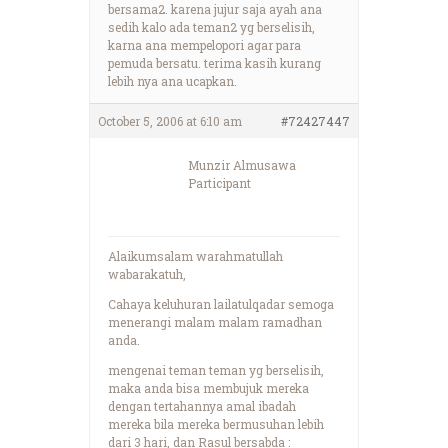
bersama2. karena jujur saja ayah ana
sedih kalo ada teman2 yg berselisih,
karna ana mempelopori agar para
pemuda bersatu. terima kasih kurang
lebih nya ana ucapkan.
October 5, 2006 at 6:10 am
#72427447
Munzir Almusawa
Participant
Alaikumsalam warahmatullah
wabarakatuh,
Cahaya keluhuran lailatulqadar semoga
menerangi malam malam ramadhan
anda.
mengenai teman teman yg berselisih,
maka anda bisa membujuk mereka
dengan tertahannya amal ibadah
mereka bila mereka bermusuhan lebih
dari 3 hari, dan Rasul bersabda :