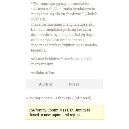
\"Barangsiapa yg ingin dimudahkan
rizkinya oleh Allah maka hendaknya ia
menyambung silaturahminya\". (Shahih
Bukhari).
maka permusuhan menghalangi rizki
kita dan membuka gerbang kesialan,
dan masih banyak lagi hal hal yg dapat
anda sampaikan kepada mereka
mengenai bujukan bujukan agar mereka
berdamai
selamat berdakwah saudaraku, doaku
menyertaimu
wallahu a\’lam
Author
Posts
Viewing 2 posts - 1 through 2 (of 2 total)
The forum ‘Forum Masalah Umum’ is
closed to new topics and replies.