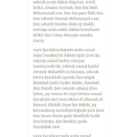
seluruh surat dalam Alqur’an, wirid,
dzikir, amalan sunnah, dan doa Nabi
Muhammad saw dan doa para Nabi dan
Doa seluruh Ummat Muhammad saw,
dan seluruh Hamba Allah yg shalih.
semoga anda selalu dalam kemuliaan
Dzikir dan Cahya Munajat mereka.
Amiin
saya Ijazahkan kepada anda sanad
Alqur\’anulkarim dalam tujuh Qira\’ah,
seluruh sanad hadits riwayat
Imamussab\’ah, seluruh sanad hadist
riwayat Muhadditsin lainnya, seluruh
fatwa dan kitab syariah dari empat
Madzhab yaitu Syafii, Maliki, Hambali
dan Hanafi, dan seluruh cabang ilmu
islam, yg semua itu saya terima sanad
ijazahnya dari Guru Mulia Al Allamah Al
Musnid Alhabib Umar bin Hafidh, yg
bersambung sanadnya kepada guru guru
dan Imam Imam pada Madzhab Syafii
dan lainnya, dan berakhir pada
Rasulullah saw.
saya Ijazahkan pada anda sanad