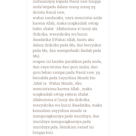
(untaiannya) kepada Rasul saw hingga
anda berpadu dalam orang orang yg
dicinta Rasul saw,
wahai saudaraku, saya mencintai anda
karena Allah, maka ucapkanlah setiap
habis shalat : Allahumma a\’inniy ala
dzikrika, wasyukrika wa husni
ibaadatika I(Wahai Allah, bantu aku
dalam dzikirku pada Mu, dan bersyukur
pada Mu, dan memperbaiki ibadah pada
Mu).
ucapan ini hamba ijazahkan pada anda,
dan saya terima dari guru mulia, dari
guru beliau sampai pada Rasul saw, yg
bersabda pada Sayyidina Muadz bin
Jabal ra : Wahai Muadz, Aku
mencintaimu karena Allah , maka
ucapkanlah setiap selesai shalat :
Allahumma a\’inniy ala dzikrika,
wasyukrika wa husni ibaadatika, maka
kemudian sayyidina muadz ra
mengucapkannya pada muridnya, dan
muridnya mengucapkannya pada
muridnya pula, demikian sanad ini
hingga kini.