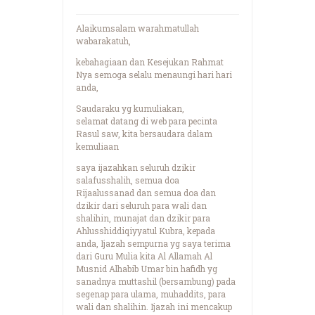
Alaikumsalam warahmatullah
wabarakatuh,
kebahagiaan dan Kesejukan Rahmat
Nya semoga selalu menaungi hari hari
anda,
Saudaraku yg kumuliakan,
selamat datang di web para pecinta
Rasul saw, kita bersaudara dalam
kemuliaan
saya ijazahkan seluruh dzikir
salafusshalih, semua doa
Rijaalussanad dan semua doa dan
dzikir dari seluruh para wali dan
shalihin, munajat dan dzikir para
Ahlusshiddiqiyyatul Kubra, kepada
anda, Ijazah sempurna yg saya terima
dari Guru Mulia kita Al Allamah Al
Musnid Alhabib Umar bin hafidh yg
sanadnya muttashil (bersambung) pada
segenap para ulama, muhaddits, para
wali dan shalihin. Ijazah ini mencakup