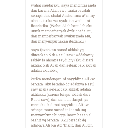
wahai saudaraku, saya mencintai anda
dan karena Allah swt, maka bacalah
setiap habis shalat Allahumma a\’inniy
alaa dzikrika wa syukrika wa husni
ibaadatika. (Wahai Allah bantulah aku
untuk memperbanyak dzikir pada Mu,
dan memperbanyak syukur pada Mu,
dan menyempurnakan ibadahku.).
saya Ijazahkan sanad akhlak yg
diucapkan oleh Rasul saw : Addabaniy
rabbiy fa ahsana ta\’diibiy (aku diajari
akhlak oleh Allah dan sebaik baik akhlak
adalah akhlakku)
ketika mendengar ini sayyidina Ali kw
berkata : aku beradab dg adabnya Rasul
saw maka sebaik baik akhlak adalah
akhlakku (karena belajar akhlak dari
Rasul saw), dan sanad selanjutnya
memakai kalimat sayyidina Ali kw
sebagaimana sanad ini sambung
menyambung hingga imam hasan al
bashri yg berkata : Aku beradab dg
adabnya Ali bin Abi Thalib, dan Ali bin