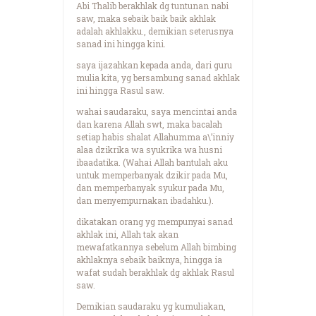
Abi Thalib berakhlak dg tuntunan nabi
saw, maka sebaik baik baik akhlak
adalah akhlakku., demikian seterusnya
sanad ini hingga kini.
saya ijazahkan kepada anda, dari guru
mulia kita, yg bersambung sanad akhlak
ini hingga Rasul saw.
wahai saudaraku, saya mencintai anda
dan karena Allah swt, maka bacalah
setiap habis shalat Allahumma a\’inniy
alaa dzikrika wa syukrika wa husni
ibaadatika. (Wahai Allah bantulah aku
untuk memperbanyak dzikir pada Mu,
dan memperbanyak syukur pada Mu,
dan menyempurnakan ibadahku.).
dikatakan orang yg mempunyai sanad
akhlak ini, Allah tak akan
mewafatkannya sebelum Allah bimbing
akhlaknya sebaik baiknya, hingga ia
wafat sudah berakhlak dg akhlak Rasul
saw.
Demikian saudaraku yg kumuliakan,