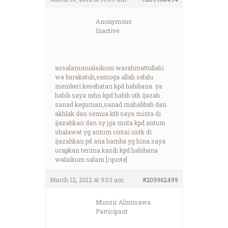
Anonymous
Inactive
assalammualaikum warahmattullahi
wa barakatuh,semoga allah selalu
memberi kesehatan kpd habibana. ya
habib saya mhn kpd habib utk ijazah
sanad keguruan,sanad mahabbah dan
akhlak dan semua ktb saya minta di
ijazahkan dan sy jga mnta kpd antum
shalawat yg antum cintai untk di
ijazahkan pd ana hamba yg hina.saya
ucapkan terima kasih kpd habibana
walaikum salam [/quote]
March 12, 2012 at 9:03 am
#209962499
Munzir Almusawa
Participant