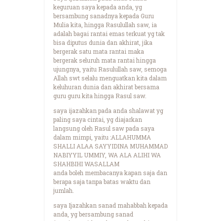
keguruan saya kepada anda, yg
bersambung sanadnya kepada Guru
Mulia kita, hingga Rasulullah saw, ia
adalah bagai rantai emas terkuat yg tak
bisa diputus dunia dan akhirat, jika
bergerak satu mata rantai maka
bergerak seluruh mata rantai hingga
ujungnya, yaitu Rasulullah saw, semoga
Allah swt selalu menguatkan kita dalam
keluhuran dunia dan akhirat bersama
guru guru kita hingga Rasul saw.
saya ijazahkan pada anda shalawat yg
paling saya cintai, yg diajarkan
langsung oleh Rasul saw pada saya
dalam mimpi, yaitu :ALLAHUMMA
SHALLI ALAA SAYYIDINA MUHAMMAD
NABIYYIL UMMIY, WA ALA ALIHI WA
SHAHBIHI WASALLAM
anda boleh membacanya kapan saja dan
berapa saja tanpa batas waktu dan
jumlah.
saya Ijazahkan sanad mahabbah kepada
anda, yg bersambung sanad