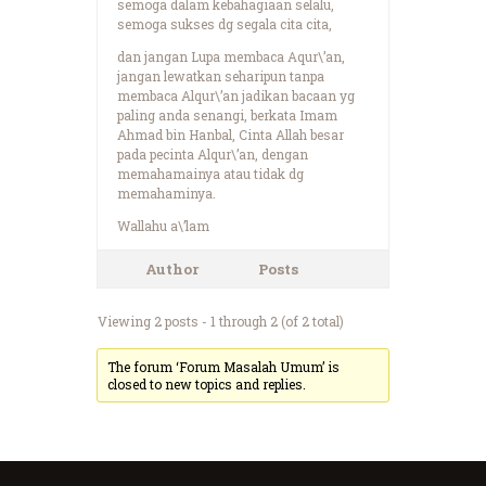
semoga dalam kebahagiaan selalu,
semoga sukses dg segala cita cita,
dan jangan Lupa membaca Aqur\’an,
jangan lewatkan seharipun tanpa
membaca Alqur\’an jadikan bacaan yg
paling anda senangi, berkata Imam
Ahmad bin Hanbal, Cinta Allah besar
pada pecinta Alqur\’an, dengan
memahamainya atau tidak dg
memahaminya.
Wallahu a\’lam
Author
Posts
Viewing 2 posts - 1 through 2 (of 2 total)
The forum ‘Forum Masalah Umum’ is
closed to new topics and replies.