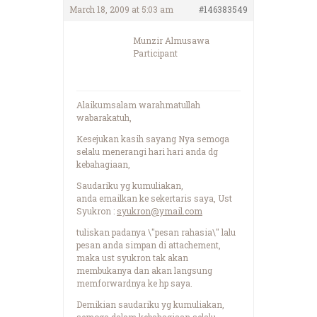
March 18, 2009 at 5:03 am
#146383549
Munzir Almusawa
Participant
Alaikumsalam warahmatullah
wabarakatuh,
Kesejukan kasih sayang Nya semoga
selalu menerangi hari hari anda dg
kebahagiaan,
Saudariku yg kumuliakan,
anda emailkan ke sekertaris saya, Ust
Syukron :
syukron@ymail.com
tuliskan padanya \"pesan rahasia\" lalu
pesan anda simpan di attachement,
maka ust syukron tak akan
membukanya dan akan langsung
memforwardnya ke hp saya.
Demikian saudariku yg kumuliakan,
semoga dalam kebahagiaan selalu,