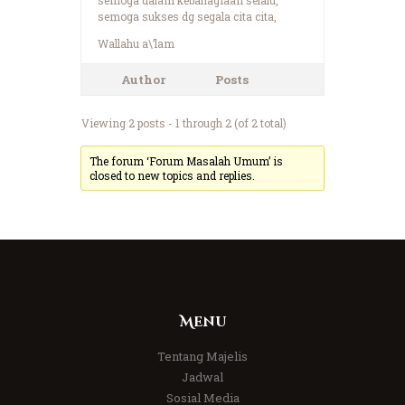
semoga sukses dg segala cita cita,
Wallahu a\’lam
Author
Posts
Viewing 2 posts - 1 through 2 (of 2 total)
The forum ‘Forum Masalah Umum’ is
closed to new topics and replies.
Menu
Tentang Majelis
Jadwal
Sosial Media