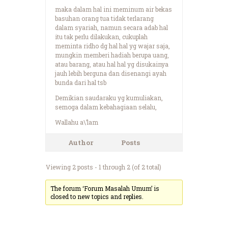
maka dalam hal ini meminum air bekas
basuhan orang tua tidak terlarang
dalam syariah, namun secara adab hal
itu tak perlu dilakukan, cukuplah
meminta ridho dg hal hal yg wajar saja,
mungkin memberi hadiah berupa uang,
atau barang, atau hal hal yg disukainya
jauh lebih berguna dan disenangi ayah
bunda dari hal tsb
Demikian saudaraku yg kumuliakan,
semoga dalam kebahagiaan selalu,
Wallahu a\’lam
Author
Posts
Viewing 2 posts - 1 through 2 (of 2 total)
The forum ‘Forum Masalah Umum’ is
closed to new topics and replies.