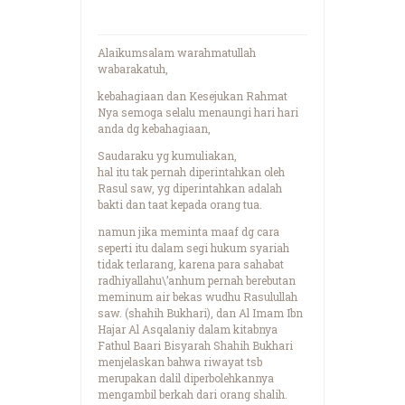
Alaikumsalam warahmatullah
wabarakatuh,
kebahagiaan dan Kesejukan Rahmat
Nya semoga selalu menaungi hari hari
anda dg kebahagiaan,
Saudaraku yg kumuliakan,
hal itu tak pernah diperintahkan oleh
Rasul saw, yg diperintahkan adalah
bakti dan taat kepada orang tua.
namun jika meminta maaf dg cara
seperti itu dalam segi hukum syariah
tidak terlarang, karena para sahabat
radhiyallahu\’anhum pernah berebutan
meminum air bekas wudhu Rasulullah
saw. (shahih Bukhari), dan Al Imam Ibn
Hajar Al Asqalaniy dalam kitabnya
Fathul Baari Bisyarah Shahih Bukhari
menjelaskan bahwa riwayat tsb
merupakan dalil diperbolehkannya
mengambil berkah dari orang shalih.