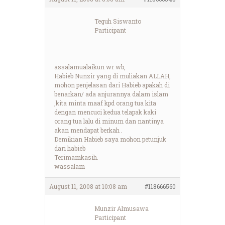
Teguh Siswanto
Participant
assalamualaikun wr wb,
Habieb Nunzir yang di muliakan ALLAH,
mohon penjelasan dari Habieb apakah di
benarkan/ ada anjurannya dalam islam
,kita minta maaf kpd orang tua kita
dengan mencuci kedua telapak kaki
orang tua lalu di minum dan nantinya
akan mendapat berkah .
Demikian Habieb saya mohon petunjuk
dari habieb
Terimamkasih.
wassalam
August 11, 2008 at 10:08 am
#118666560
Munzir Almusawa
Participant