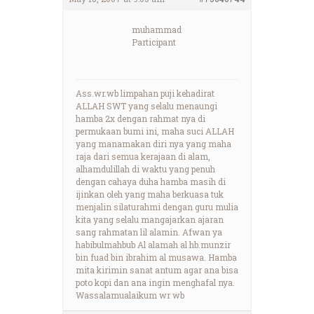
muhammad
Participant
Ass.wr.wb limpahan puji kehadirat
ALLAH SWT yang selalu menaungi
hamba 2x dengan rahmat nya di
permukaan bumi ini, maha suci ALLAH
yang manamakan diri nya yang maha
raja dari semua kerajaan di alam,
alhamdulillah di waktu yang penuh
dengan cahaya duha hamba masih di
ijinkan oleh yang maha berkuasa tuk
menjalin silaturahmi dengan guru mulia
kita yang selalu mangajarkan ajaran
sang rahmatan lil alamin. Afwan ya
habibulmahbub Al alamah al hb.munzir
bin fuad bin ibrahim al musawa. Hamba
mita kirimin sanat antum agar ana bisa
poto kopi dan ana ingin menghafal nya.
Wassalamualaikum wr wb