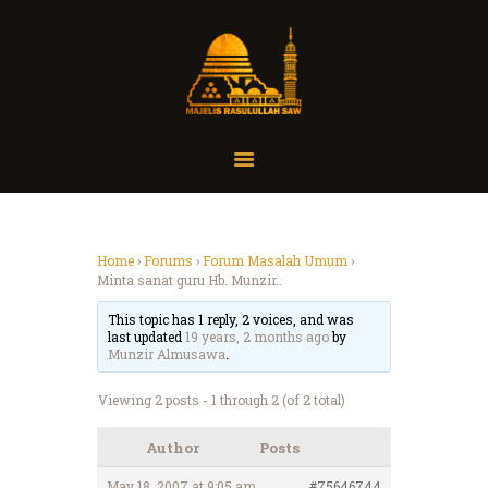
Home
Organisasi
Tausiah
Home
›
Forums
›
Forum Masalah Umum
›
Minta sanat guru Hb. Munzir..
Jadwal
Tanya Yuk
This topic has 1 reply, 2 voices, and was
last updated
19 years, 2 months ago
by
Dokumentasi
Munzir Almusawa
.
Media
Viewing 2 posts - 1 through 2 (of 2 total)
Referensi
Author
Posts
May 18, 2007 at 9:05 am
#75646744