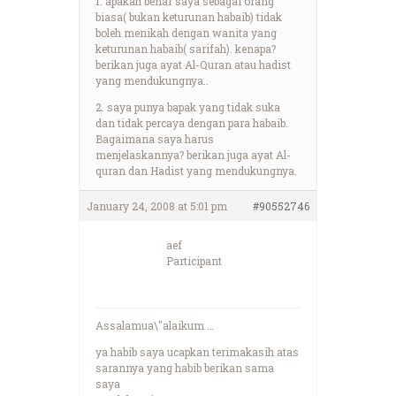
1. apakah benar saya sebagai orang
biasa( bukan keturunan habaib) tidak
boleh menikah dengan wanita yang
keturunan habaib( sarifah). kenapa?
berikan juga ayat Al-Quran atau hadist
yang mendukungnya..
2. saya punya bapak yang tidak suka
dan tidak percaya dengan para habaib.
Bagaimana saya harus
menjelaskannya? berikan juga ayat Al-
quran dan Hadist yang mendukungnya.
January 24, 2008 at 5:01 pm
#90552746
aef
Participant
Assalamua\"alaikum …
ya habib saya ucapkan terimakasih atas
sarannya yang habib berikan sama
saya