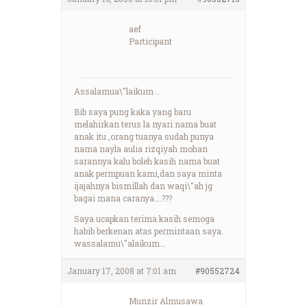
aef
Participant
Assalamua\"laikum ..
Bib saya pung kaka yang baru
melahirkan terus la nyari nama buat
anak itu ,orang tuanya sudah punya
nama nayla aulia rizqiyah mohan
sarannya kalu boleh kasih nama buat
anak permpuan kami,dan saya minta
ijajahnya bismillah dan waqi\"ah jg
bagai mana caranya….???
Saya ucapkan terima kasih semoga
habib berkenan atas permintaan saya.
wassalamu\"alaikum…
January 17, 2008 at 7:01 am
#90552724
Munzir Almusawa