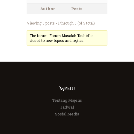
Author
Posts
Viewing 5 posts - 1 through 5 (of 5 total)
The forum ‘Forum Masalah Tauhid’ is
closed to new topics and replies.
Menu
Tentang Majelis
Jadwal
Sosial Media