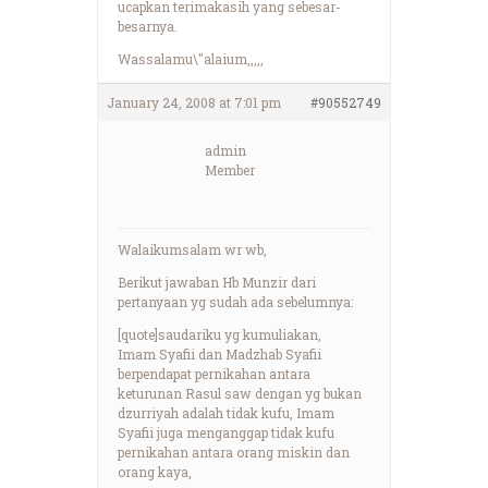
ucapkan terimakasih yang sebesar-
besarnya.
Wassalamu\"alaium,,,,,
January 24, 2008 at 7:01 pm
#90552749
admin
Member
Walaikumsalam wr wb,
Berikut jawaban Hb Munzir dari
pertanyaan yg sudah ada sebelumnya:
[quote]saudariku yg kumuliakan,
Imam Syafii dan Madzhab Syafii
berpendapat pernikahan antara
keturunan Rasul saw dengan yg bukan
dzurriyah adalah tidak kufu, Imam
Syafii juga menganggap tidak kufu
pernikahan antara orang miskin dan
orang kaya,