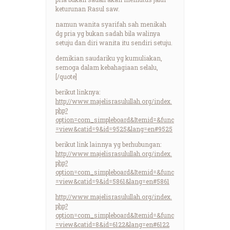
keturunan Rasul saw.
namun wanita syarifah sah menikah
dg pria yg bukan sadah bila walinya
setuju dan diri wanita itu sendiri setuju.
demikian saudariku yg kumuliakan,
semoga dalam kebahagiaan selalu,
[/quote]
berikut linknya:
http://www.majelisrasulullah.org/index.
php?
option=com_simpleboard&Itemid=&func
=view&catid=9&id=9525&lang=en#9525
berikut link lainnya yg berhubungan:
http://www.majelisrasulullah.org/index.
php?
option=com_simpleboard&Itemid=&func
=view&catid=9&id=5861&lang=en#5861
http://www.majelisrasulullah.org/index.
php?
option=com_simpleboard&Itemid=&func
=view&catid=8&id=6122&lang=en#6122