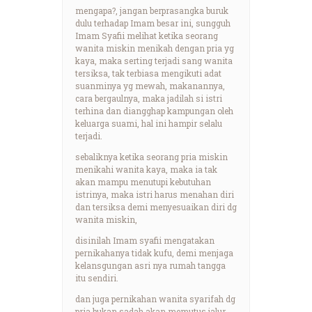
mengapa?, jangan berprasangka buruk
dulu terhadap Imam besar ini, sungguh
Imam Syafii melihat ketika seorang
wanita miskin menikah dengan pria yg
kaya, maka serting terjadi sang wanita
tersiksa, tak terbiasa mengikuti adat
suanminya yg mewah, makanannya,
cara bergaulnya, maka jadilah si istri
terhina dan diangghap kampungan oleh
keluarga suami, hal ini hampir selalu
terjadi.
sebaliknya ketika seorang pria miskin
menikahi wanita kaya, maka ia tak
akan mampu menutupi kebutuhan
istrinya, maka istri harus menahan diri
dan tersiksa demi menyesuaikan diri dg
wanita miskin,
disinilah Imam syafii mengatakan
pernikahanya tidak kufu, demi menjaga
kelansgungan asri nya rumah tangga
itu sendiri.
dan juga pernikahan wanita syarifah dg
pria bukan sadah akan memutus jalur