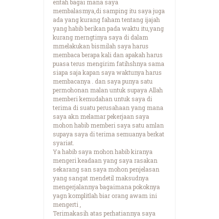
entah bagai mana saya
membalasmya,di samping itu saya juga
ada yang kurang faham tentang ijajah
yang habib berikan pada waktu itu,yang
kurang merngtinya saya di dalam
mmelakukan bismilah saya harus
membaca berapa kali dan apakah harus
puasa terus mengirim fatihshnya sama
siapa saja kapan saya waktunya harus
membacanya . dan saya punya satu
permohonan malan untuk supaya Allah
memberi kemudahan untuk saya di
terima di suatu perusahaan yang mana
saya akn melamar pekerjaan saya
mohon habib memberi saya satu amlan
supaya saya di terima semuanya berkat
syariat.
Ya habib saya mohon habib kiranya
mengeri keadaan yang saya rasakan
sekarang san saya mohon penjelasan
yang sangat mendetil maksudnya
mengerjalannya bagaimana pokoknya
yagn komplitlah biar orang awam ini
mengerti ,
Terimakasih atas perhatiannya saya