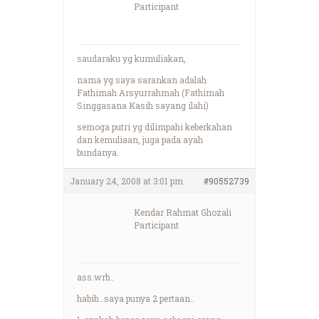
Participant
saudaraku yg kumuliakan,
nama yg saya sarankan adalah
Fathimah Arsyurrahmah (Fathimah
Singgasana Kasih sayang ilahi)
semoga putri yg dilimpahi keberkahan
dan kemuliaan, juga pada ayah
bundanya.
January 24, 2008 at 3:01 pm
#90552739
Kendar Rahmat Ghozali
Participant
ass.wrb..
habib…saya punya 2 pertaan..