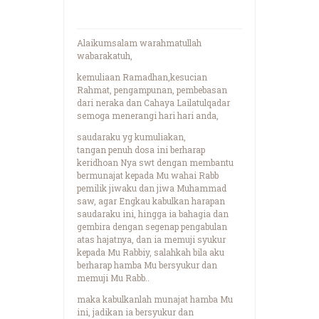
Alaikumsalam warahmatullah
wabarakatuh,
kemuliaan Ramadhan,kesucian
Rahmat, pengampunan, pembebasan
dari neraka dan Cahaya Lailatulqadar
semoga menerangi hari hari anda,
saudaraku yg kumuliakan,
tangan penuh dosa ini berharap
keridhoan Nya swt dengan membantu
bermunajat kepada Mu wahai Rabb
pemilik jiwaku dan jiwa Muhammad
saw, agar Engkau kabulkan harapan
saudaraku ini, hingga ia bahagia dan
gembira dengan segenap pengabulan
atas hajatnya, dan ia memuji syukur
kepada Mu Rabbiy, salahkah bila aku
berharap hamba Mu bersyukur dan
memuji Mu Rabb..
maka kabulkanlah munajat hamba Mu
ini, jadikan ia bersyukur dan