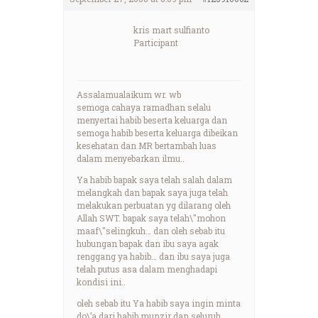
kris mart sulfianto
Participant
Assalamualaikum wr. wb
semoga cahaya ramadhan selalu
menyertai habib beserta keluarga dan
semoga habib beserta keluarga dibeikan
kesehatan dan MR bertambah luas
dalam menyebarkan ilmu..
Ya habib bapak saya telah salah dalam
melangkah dan bapak saya juga telah
melakukan perbuatan yg dilarang oleh
Allah SWT. bapak saya telah\"mohon
maaf\"selingkuh… dan oleh sebab itu
hubungan bapak dan ibu saya agak
renggang ya habib… dan ibu saya juga
telah putus asa dalam menghadapi
kondisi ini..
oleh sebab itu Ya habib saya ingin minta
do\’a dari habib munzir dan seluruh