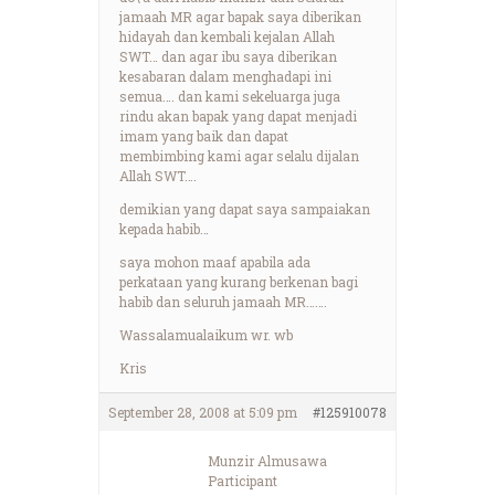
jamaah MR agar bapak saya diberikan
hidayah dan kembali kejalan Allah
SWT… dan agar ibu saya diberikan
kesabaran dalam menghadapi ini
semua…. dan kami sekeluarga juga
rindu akan bapak yang dapat menjadi
imam yang baik dan dapat
membimbing kami agar selalu dijalan
Allah SWT….
demikian yang dapat saya sampaiakan
kepada habib…
saya mohon maaf apabila ada
perkataan yang kurang berkenan bagi
habib dan seluruh jamaah MR…….
Wassalamualaikum wr. wb
Kris
September 28, 2008 at 5:09 pm
#125910078
Munzir Almusawa
Participant