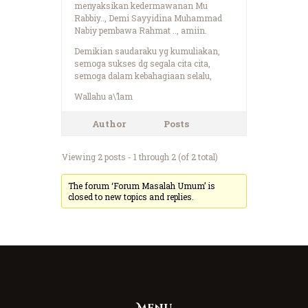
menyaksikan kedermawanan Mu
Rabbiy.., Demi Sayyidina Muhammad
Nabiy pembawa Rahmat .., amiin.
Demikian saudaraku yg kumuliakan,
semoga sukses dg segala cita cita,
semoga dalam kebahagiaan selalu,
Wallahu a\’lam
Author
Posts
Viewing 2 posts - 1 through 2 (of 2 total)
The forum ‘Forum Masalah Umum’ is
closed to new topics and replies.