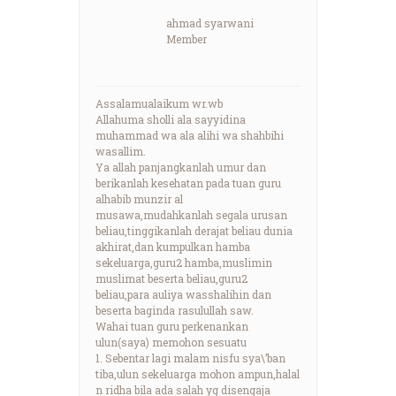
ahmad syarwani
Member
Assalamualaikum wr.wb
Allahuma sholli ala sayyidina
muhammad wa ala alihi wa shahbihi
wasallim.
Ya allah panjangkanlah umur dan
berikanlah kesehatan pada tuan guru
alhabib munzir al
musawa,mudahkanlah segala urusan
beliau,tinggikanlah derajat beliau dunia
akhirat,dan kumpulkan hamba
sekeluarga,guru2 hamba,muslimin
muslimat beserta beliau,guru2
beliau,para auliya wasshalihin dan
beserta baginda rasulullah saw.
Wahai tuan guru perkenankan
ulun(saya) memohon sesuatu
1. Sebentar lagi malam nisfu sya\’ban
tiba,ulun sekeluarga mohon ampun,halal
n ridha bila ada salah yg disengaja