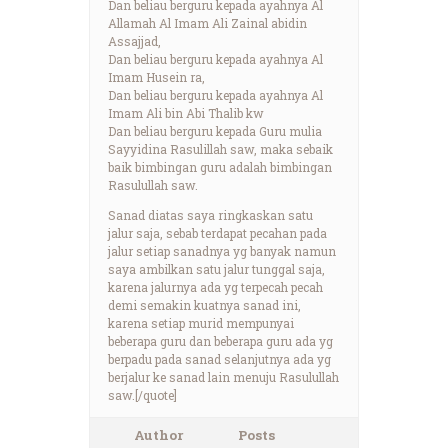
Dan beliau berguru kepada ayahnya Al
Allamah Al Imam Ali Zainal abidin
Assajjad,
Dan beliau berguru kepada ayahnya Al
Imam Husein ra,
Dan beliau berguru kepada ayahnya Al
Imam Ali bin Abi Thalib kw
Dan beliau berguru kepada Guru mulia
Sayyidina Rasulillah saw, maka sebaik
baik bimbingan guru adalah bimbingan
Rasulullah saw.
Sanad diatas saya ringkaskan satu
jalur saja, sebab terdapat pecahan pada
jalur setiap sanadnya yg banyak namun
saya ambilkan satu jalur tunggal saja,
karena jalurnya ada yg terpecah pecah
demi semakin kuatnya sanad ini,
karena setiap murid mempunyai
beberapa guru dan beberapa guru ada yg
berpadu pada sanad selanjutnya ada yg
berjalur ke sanad lain menuju Rasulullah
saw.[/quote]
Author
Posts