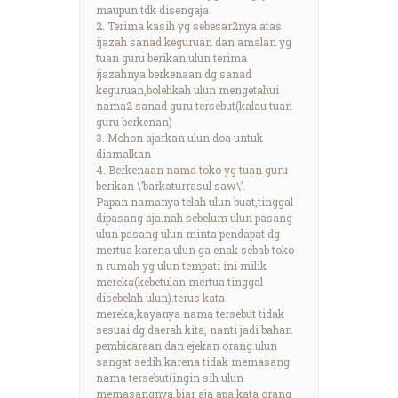
maupun tdk disengaja
2. Terima kasih yg sebesar2nya atas
ijazah sanad keguruan dan amalan yg
tuan guru berikan.ulun terima
ijazahnya.berkenaan dg sanad
keguruan,bolehkah ulun mengetahui
nama2 sanad guru tersebut(kalau tuan
guru berkenan)
3. Mohon ajarkan ulun doa untuk
diamalkan
4. Berkenaan nama toko yg tuan guru
berikan \’barkaturrasul saw\’.
Papan namanya telah ulun buat,tinggal
dipasang aja.nah sebelum ulun pasang
ulun pasang ulun minta pendapat dg
mertua karena ulun ga enak sebab toko
n rumah yg ulun tempati ini milik
mereka(kebetulan mertua tinggal
disebelah ulun).terus kata
mereka,kayanya nama tersebut tidak
sesuai dg daerah kita, nanti jadi bahan
pembicaraan dan ejekan orang.ulun
sangat sedih karena tidak memasang
nama tersebut(ingin sih ulun
memasangnya,biar aja apa kata orang