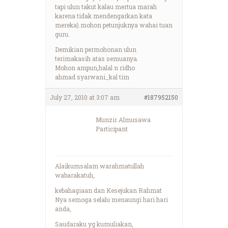
tapi ulun takut kalau mertua marah
karena tidak mendengarkan kata
mereka).mohon petunjuknya wahai tuan
guru.
Demikian permohonan ulun
terimakasih atas semuanya.
Mohon ampun,halal n ridho
ahmad syarwani_kal tim
July 27, 2010 at 3:07 am
#187952150
Munzir Almusawa
Participant
Alaikumsalam warahmatullah
wabarakatuh,
kebahagiaan dan Kesejukan Rahmat
Nya semoga selalu menaungi hari hari
anda,
Saudaraku yg kumuliakan,