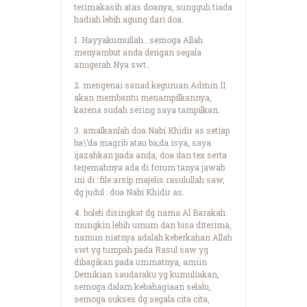
terimakasih atas doanya, sungguh tiada
hadiah lebih agung dari doa.
1. Hayyakumullah.. semoga Allah
menyambut anda dengan segala
anugerah Nya swt..
2. mengenai sanad keguruan Admin II
akan membantu menampilkannya,
karena sudah sering saya tampilkan.
3. amalkanlah doa Nabi Khidir as setiap
ba\’da magrib atau ba;da isya, saya
ijazahkan pada anda, doa dan tex serta
terjemahnya ada di forum tanya jawab
ini di : file arsip majelis rasulullah saw,
dg judul : doa Nabi Khidir as.
4. boleh disingkat dg nama Al Barakah.
mungkin lebih umum dan bisa diterima,
namun niatnya adalah keberkahan Allah
swt yg tumpah pada Rasul saw yg
dibagikan pada ummatnya, amiin
Demikian saudaraku yg kumuliakan,
semoga dalam kebahagiaan selalu,
semoga sukses dg segala cita cita,