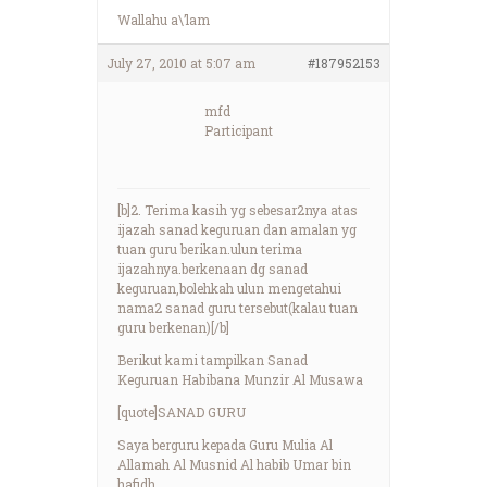
Wallahu a\’lam
July 27, 2010 at 5:07 am
#187952153
mfd
Participant
[b]2. Terima kasih yg sebesar2nya atas
ijazah sanad keguruan dan amalan yg
tuan guru berikan.ulun terima
ijazahnya.berkenaan dg sanad
keguruan,bolehkah ulun mengetahui
nama2 sanad guru tersebut(kalau tuan
guru berkenan)[/b]
Berikut kami tampilkan Sanad
Keguruan Habibana Munzir Al Musawa
[quote]SANAD GURU
Saya berguru kepada Guru Mulia Al
Allamah Al Musnid Al habib Umar bin
hafidh,