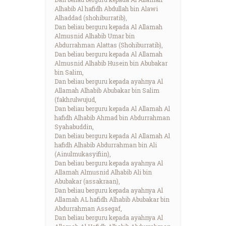
Alhabib Al hafidh Abdullah bin Alawi
Alhaddad (shohiburratib),
Dan beliau berguru kepada Al Allamah
Almusnid Alhabib Umar bin
Abdurrahman Alattas (Shohiburratib),
Dan beliau berguru kepada Al Allamah
Almusnid Alhabib Husein bin Abubakar
bin Salim,
Dan beliau berguru kepada ayahnya Al
Allamah Alhabib Abubakar bin Salim
(fakhrulwujud,
Dan beliau berguru kepada Al Allamah Al
hafidh Alhabib Ahmad bin Abdurrahman
Syahabuddin,
Dan beliau berguru kepada Al Allamah Al
hafidh Alhabib Abdurrahman bin Ali
(Ainulmukasyifiin),
Dan beliau berguru kepada ayahnya Al
Allamah Almusnid Alhabib Ali bin
Abubakar (assakraan),
Dan beliau berguru kepada ayahnya Al
Allamah AL hafidh Alhabib Abubakar bin
Abdurrahman Assegaf,
Dan beliau berguru kepada ayahnya Al