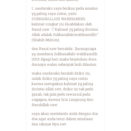
1. saudaraku saya berikan pada amalan
yg paling saya cintai, yaitu
SUBHANALLAHI WABIHAMDIH.
kalimat singkat ini disabdakan oleh
Rasul saw : \"Kalimat yg paling dicintai
Allah adalah Subhanallahiwabihamdih\"
(Shahih Mulsim).
dan Rasul saw bersabda : Barangsiapa
yg membaca Subhanallahi wabihamdih
100X dipagi hari maka berjatuhan dosa
dosanya walau sebanyak buih dilautan.
maka saudaraku bacalah dzikir ini,
inilah dzikir yg paling saya cintai
karena merupakan kalimat yg paling
dicintai Allah swt, dzikir ini tak perlu
ijazah, tak pula perlu tawassul pada
siapapun, karena Izin Langsung dari
Rasulullah saw.
saya akan membantu anda dengan doa
doa agar anda terus dalam emuliaan
dan rahmat Nya swt.