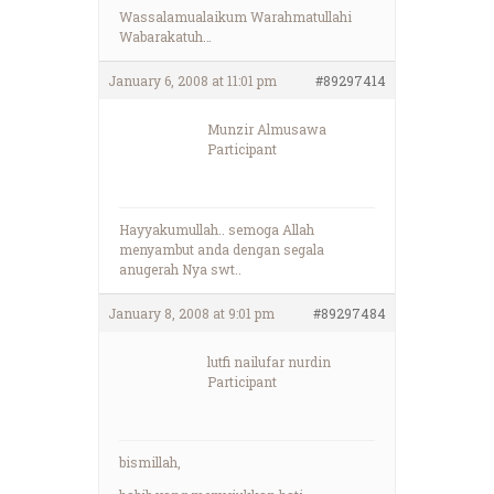
Wassalamualaikum Warahmatullahi
Wabarakatuh…
January 6, 2008 at 11:01 pm
#89297414
Munzir Almusawa
Participant
Hayyakumullah.. semoga Allah
menyambut anda dengan segala
anugerah Nya swt..
January 8, 2008 at 9:01 pm
#89297484
lutfi nailufar nurdin
Participant
bismillah,