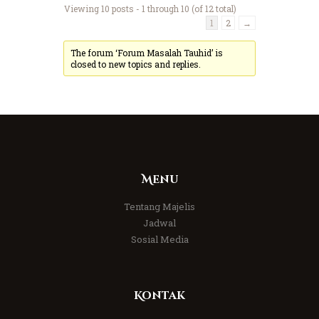
Viewing 10 posts - 1 through 10 (of 12 total)
1
2
→
The forum ‘Forum Masalah Tauhid’ is
closed to new topics and replies.
Menu
Tentang Majelis
Jadwal
Sosial Media
Kontak