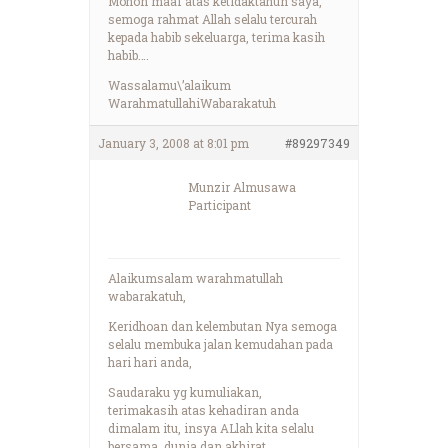
Mohon maaf atas ketidaktahun saya,
semoga rahmat Allah selalu tercurah
kepada habib sekeluarga, terima kasih
habib….
Wassalamu\’alaikum
WarahmatullahiWabarakatuh
January 3, 2008 at 8:01 pm
#89297349
Munzir Almusawa
Participant
Alaikumsalam warahmatullah
wabarakatuh,
Keridhoan dan kelembutan Nya semoga
selalu membuka jalan kemudahan pada
hari hari anda,
Saudaraku yg kumuliakan,
terimakasih atas kehadiran anda
dimalam itu, insya ALlah kita selalu
bersama, dunia dan akhirat,