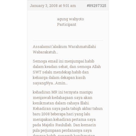
January 3, 2008 at 9:01 am
#89297325
agung wahyoto
Participant
Assalamu\’alaikum Warahmatullahi
Wabarakatuh…
Semoga email ini menjumpai habib
dalam keadan sehat, dan semoga Allah
SWT selalu mendekap habib dan
keluarga dalam dekapan kasih
sayangNya…Amin…
kehadiran MR ini ternyata mampu
menjawab kedahagaan saya akan
kenikmatan dalam cahaya Illahi.
Kehadiran saya pada tabigh akbar tahun
baru 2008 beberapa hari yang lalu
merupakan kehadiran pertama saya
pada Majelis Raulullah. Dan kemarin
pula perjumpaan perdananya saya
dengan habib, sungguh kenikmatan