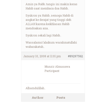
Amin ya Rabb..tangis ini makin keras
Habib saat membaca doa Habib..
Syukron ya Habib..semoga Habib di
angkat ke derajat yang tinggi oleh
ALLAH karena keikhlasan Habib
mendoakan ana..
Syukron sekali lagi Habib..
Wassalamu\’alaikum warahmatullahi
wabarakatuh..
January 10, 2008 at 11:01 pm
#89297562
Munzir Almusawa
Participant
Alhamdulillah..
Author
Posts