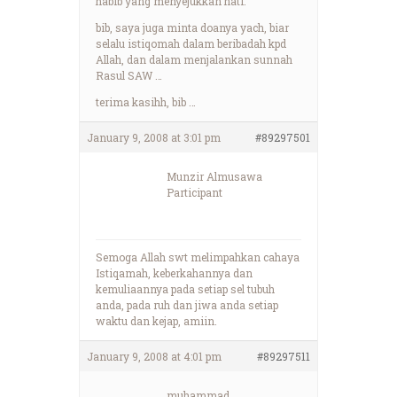
habib yang menyejukkan hati.
bib, saya juga minta doanya yach, biar
selalu istiqomah dalam beribadah kpd
Allah, dan dalam menjalankan sunnah
Rasul SAW …
terima kasihh, bib …
January 9, 2008 at 3:01 pm
#89297501
Munzir Almusawa
Participant
Semoga Allah swt melimpahkan cahaya
Istiqamah, keberkahannya dan
kemuliaannya pada setiap sel tubuh
anda, pada ruh dan jiwa anda setiap
waktu dan kejap, amiin.
January 9, 2008 at 4:01 pm
#89297511
muhammad