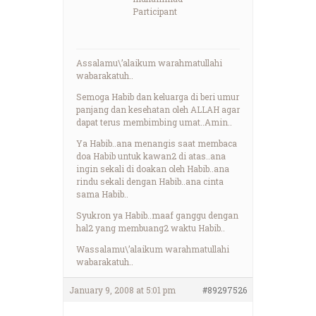
Participant
Assalamu\’alaikum warahmatullahi
wabarakatuh..
Semoga Habib dan keluarga di beri umur
panjang dan kesehatan oleh ALLAH agar
dapat terus membimbing umat..Amin..
Ya Habib..ana menangis saat membaca
doa Habib untuk kawan2 di atas..ana
ingin sekali di doakan oleh Habib..ana
rindu sekali dengan Habib..ana cinta
sama Habib..
Syukron ya Habib..maaf ganggu dengan
hal2 yang membuang2 waktu Habib..
Wassalamu\’alaikum warahmatullahi
wabarakatuh..
January 9, 2008 at 5:01 pm
#89297526