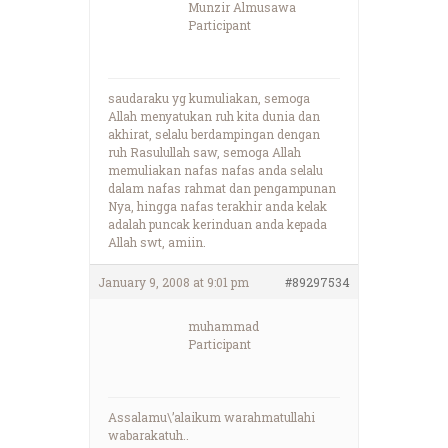
Munzir Almusawa
Participant
saudaraku yg kumuliakan, semoga
Allah menyatukan ruh kita dunia dan
akhirat, selalu berdampingan dengan
ruh Rasulullah saw, semoga Allah
memuliakan nafas nafas anda selalu
dalam nafas rahmat dan pengampunan
Nya, hingga nafas terakhir anda kelak
adalah puncak kerinduan anda kepada
Allah swt, amiin.
January 9, 2008 at 9:01 pm
#89297534
muhammad
Participant
Assalamu\’alaikum warahmatullahi
wabarakatuh..