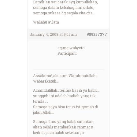
Demikian saudaraku yg kumuliakan,
semoga dalam kebahagiaan selalu,
semoga sukses dg segala cita cita,
Wallahu a\’lam
January 4, 2008 at 9:01 am
#89297377
agung wahyoto
Participant
Assalamu\’alaikum Warahmatullahi
Wabarakatuh…
Alhamdulillah…terima kasih ya habib…
sungguh ini adalah hadiah yang tak
ternilai…
Semoga saya bisa terus istiqomah di
jalan Allah…
Semoga Ilmu yang habib curahkan,
akan selalu memberikan rahmat &
berkah pada habib sekeluarga…