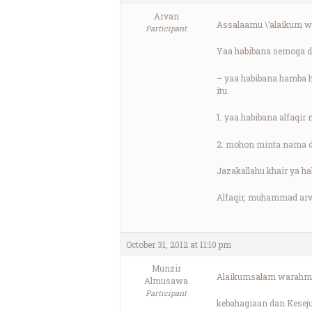
Arvan
Assalaamu \’alaikum w
Participant
Yaa habibana semoga dib
– yaa habibana hamba ha
itu.
1. yaa habibana alfaqir 
2. mohon minta nama dar
Jazakallahu khair ya h
Alfaqir, muhammad arv
October 31, 2012 at 11:10 pm
Munzir
Alaikumsalam warahma
Almusawa
Participant
kebahagiaan dan Kesej