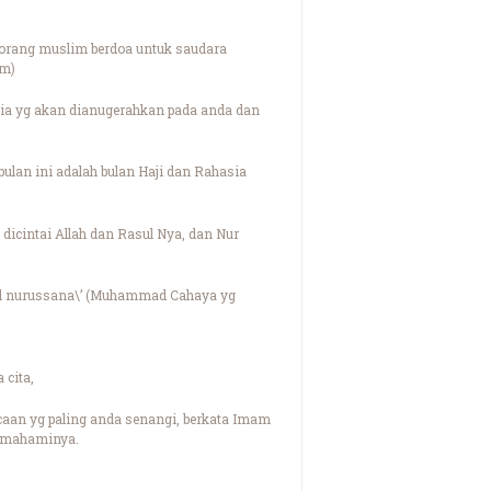
seorang muslim berdoa untuk saudara
im)
lia yg akan dianugerahkan pada anda dan
lan ini adalah bulan Haji dan Rahasia
dicintai Allah dan Rasul Nya, dan Nur
mad nurussana\’ (Muhammad Cahaya yg
 cita,
caan yg paling anda senangi, berkata Imam
memahaminya.