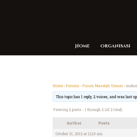
Home
Organisasi
Home
›
Forums
›
Forum Masalah Umum
›
mohon
This topic has 1 reply, 2 voices, and was last 
Viewing 2 posts - 1 through 2 (of 2 total)
Author
Posts
October 31, 2012 at 12:10 am