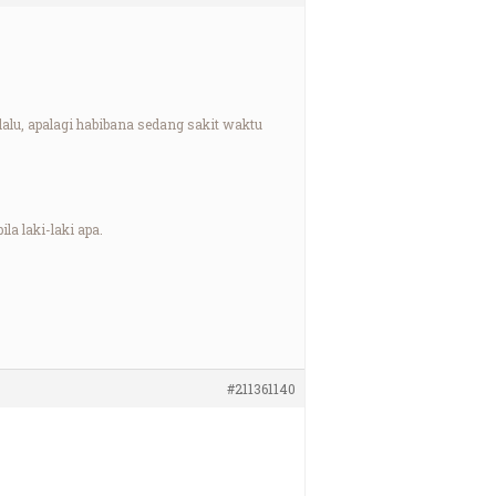
lalu, apalagi habibana sedang sakit waktu
a laki-laki apa.
#211361140