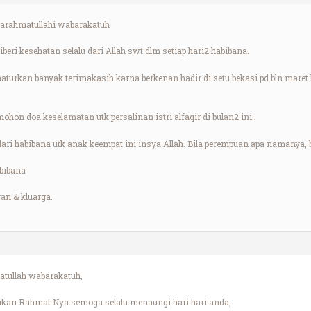
arahmatullahi wabarakatuh
eri kesehatan selalu dari Allah swt dlm setiap hari2 habibana.
turkan banyak terimakasih karna berkenan hadir di setu bekasi pd bln maret 
mohon doa keselamatan utk persalinan istri alfaqir di bulan2 ini..
i habibana utk anak keempat ini insya Allah. Bila perempuan apa namanya, bil
abibana
an & kluarga.
tullah wabarakatuh,
ukan Rahmat Nya semoga selalu menaungi hari hari anda,