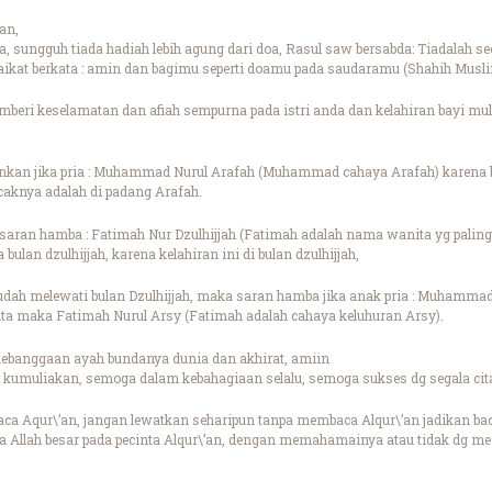
an,
a, sungguh tiada hadiah lebih agung dari doa, Rasul saw bersabda: Tiadalah 
ikat berkata : amin dan bagimu seperti doamu pada saudaramu (Shahih Musl
mberi keselamatan dan afiah sempurna pada istri anda dan kelahiran bayi mu
kan jika pria : Muhammad Nurul Arafah (Muhammad cahaya Arafah) karena bu
caknya adalah di padang Arafah.
saran hamba : Fatimah Nur Dzulhijjah (Fatimah adalah nama wanita yg paling 
 bulan dzulhijjah, karena kelahiran ini di bulan dzulhijjah,
sudah melewati bulan Dzulhijjah, maka saran hamba jika anak pria : Muham
nita maka Fatimah Nurul Arsy (Fatimah adalah cahaya keluhuran Arsy).
ebanggaan ayah bundanya dunia dan akhirat, amiin
kumuliakan, semoga dalam kebahagiaan selalu, semoga sukses dg segala cita
a Aqur\’an, jangan lewatkan seharipun tanpa membaca Alqur\’an jadikan ba
a Allah besar pada pecinta Alqur\’an, dengan memahamainya atau tidak dg 