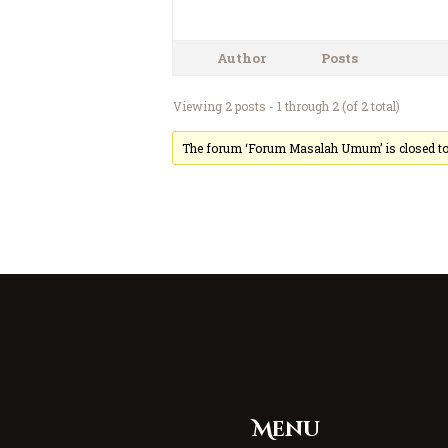
Author
Posts
Viewing 2 posts - 1 through 2 (of 2 total)
The forum ‘Forum Masalah Umum’ is closed to 
Menu