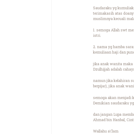
Saudaraku yg kumuliak
terimakasih atas doany
muslimnya kecuali mala
1. semoga Allah swt me
istri.
2. nama yg hamba saran
kemuliaan haji dan pun
jika anak wanita maka 
Dzulhijjah adalah cahaya
namun jika kelahiran 
berpijar), jika anak wa
semoga akan menjadi k
Demikian saudaraku yg 
dan jangan Lupa membac
Ahmad bin Hanbal, Cint
Wallahu a\’lam