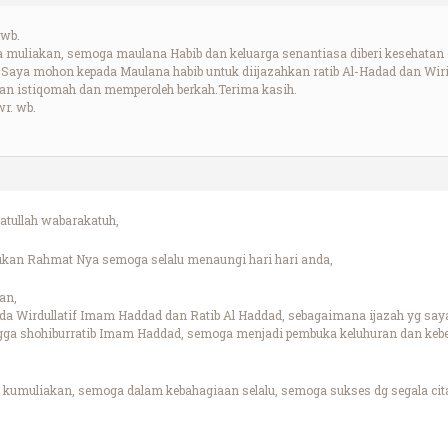
 wb.
 muliakan, semoga maulana Habib dan keluarga senantiasa diberi kesehatan
r.Saya mohon kepada Maulana habib untuk diijazahkan ratib Al-Hadad dan Wiri
 istiqomah dan memperoleh berkah.Terima kasih.
r. wb.
tullah wabarakatuh,
ukan Rahmat Nya semoga selalu menaungi hari hari anda,
an,
da Wirdullatif Imam Haddad dan Ratib Al Haddad, sebagaimana ijazah yg saya
ga shohiburratib Imam Haddad, semoga menjadi pembuka keluhuran dan keber
kumuliakan, semoga dalam kebahagiaan selalu, semoga sukses dg segala cita