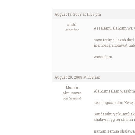
August 19, 2009 at 11:08 pm
andri
Assalamu alaikum wr.
Member
saya terima ijazah dar
membaca sholawat nabi?
wassalam
August 20, 2009 at 1:08 am
Munzir
Alaikumsalam warahma
Almusawa
Participant
kebahagiaan dan Kesej
Saudaraku yg kumuliak
shalawat yg ter shahih 
namun semua shalawat