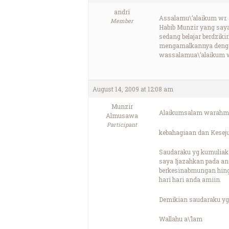
andri
Assalamu\’alaikum wr.
Member
Habib Munzir yang saya
sedang belajar berdziki
mengamalkannya dengan
wassalamua\’alaikum w
August 14, 2009 at 12:08 am
Munzir
Alaikumsalam warahma
Almusawa
Participant
kebahagiaan dan Kesej
Saudaraku yg kumuliak
saya Ijazahkan pada an
berkesinabmungan hing
hari hari anda amiin.
Demikian saudaraku yg 
Wallahu a\’lam