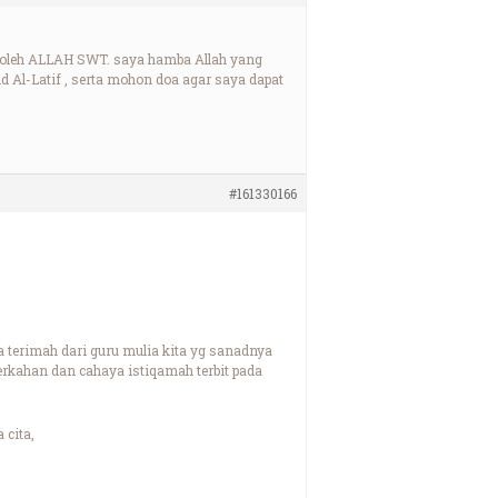
 oleh ALLAH SWT. saya hamba Allah yang
d Al-Latif , serta mohon doa agar saya dapat
#161330166
 terimah dari guru mulia kita yg sanadnya
kahan dan cahaya istiqamah terbit pada
 cita,