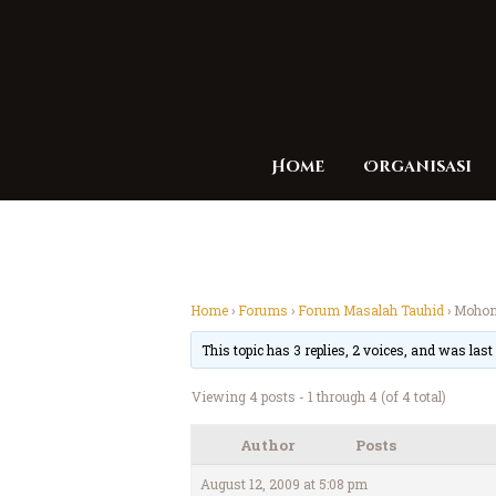
Home
Organisasi
Home
›
Forums
›
Forum Masalah Tauhid
›
Mohon 
This topic has 3 replies, 2 voices, and was las
Viewing 4 posts - 1 through 4 (of 4 total)
Author
Posts
August 12, 2009 at 5:08 pm