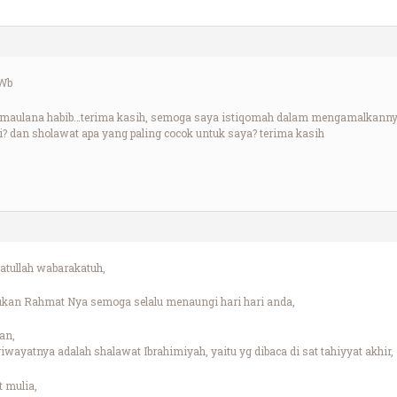
 Wb
i maulana habib…terima kasih, semoga saya istiqomah dalam mengamalkannya.
 dan sholawat apa yang paling cocok untuk saya? terima kasih
tullah wabarakatuh,
ukan Rahmat Nya semoga selalu menaungi hari hari anda,
an,
riwayatnya adalah shalawat Ibrahimiyah, yaitu yg dibaca di sat tahiyyat akhir,
 mulia,