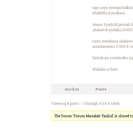
tapi saya mengamalkan
shahbihi wasallam.
Imam Syadzili pernah b
shalawat padaku 1000X
saya membaca shalawat 
membacanya 5.000 X se
Demikian saudaraku yg 
Wallahu a\’lam
Author
Posts
Viewing 4 posts - 1 through 4 (of 4 total)
The forum ‘Forum Masalah Tauhid’ is closed to