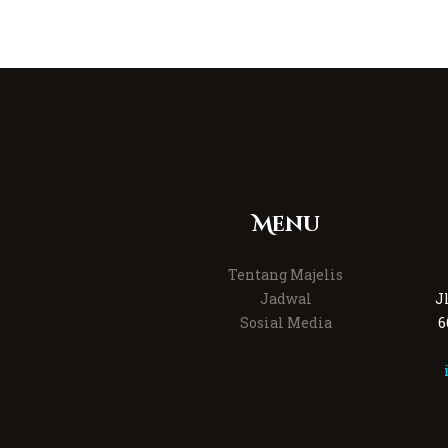
Menu
Tentang Majelis
Jadwal
J
Sosial Media
6