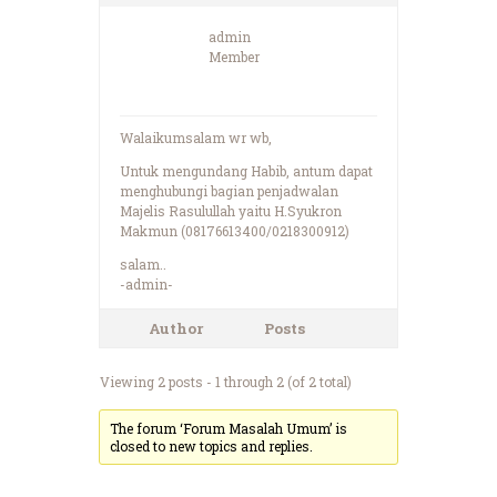
admin
Member
Walaikumsalam wr wb,
Untuk mengundang Habib, antum dapat
menghubungi bagian penjadwalan
Majelis Rasulullah yaitu H.Syukron
Makmun (08176613400/0218300912)
salam..
-admin-
Author
Posts
Viewing 2 posts - 1 through 2 (of 2 total)
The forum ‘Forum Masalah Umum’ is
closed to new topics and replies.