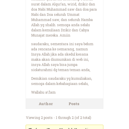
surat dalam Alqur’an, wirid, dzikir dan
doa Nabi Muhammad saw dan doa para
Nabi dan Doa seluruh Ummat
Muhammad saw, dan seluruh Hamba
Allah yg shalih. semoga anda selalu
dalam kemuliaan Dzikir dan Cahya
Munajat mereka. Amiin
saudaraku, sementara ini saya belum
ada rencana ke semarang, namun
Insya Allah jika ada skedul kesana
maka akan diumumkan di web ini,
insya Allah saya bisa jumpa
siolaturahmi dg teman teman anda,
Demikian saudaraku yg kumuliakan,
semoga dalam kebahagiaan selalu,
Wallahu a\’lam
Author
Posts
Viewing 2 posts - 1 through 2 (of 2 total)