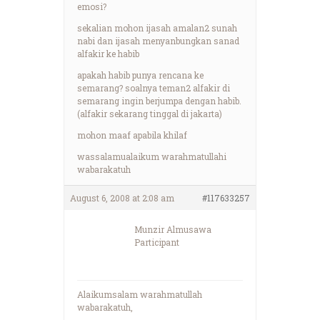
emosi?
sekalian mohon ijasah amalan2 sunah
nabi dan ijasah menyanbungkan sanad
alfakir ke habib
apakah habib punya rencana ke
semarang? soalnya teman2 alfakir di
semarang ingin berjumpa dengan habib.
(alfakir sekarang tinggal di jakarta)
mohon maaf apabila khilaf
wassalamualaikum warahmatullahi
wabarakatuh
August 6, 2008 at 2:08 am
#117633257
Munzir Almusawa
Participant
Alaikumsalam warahmatullah
wabarakatuh,