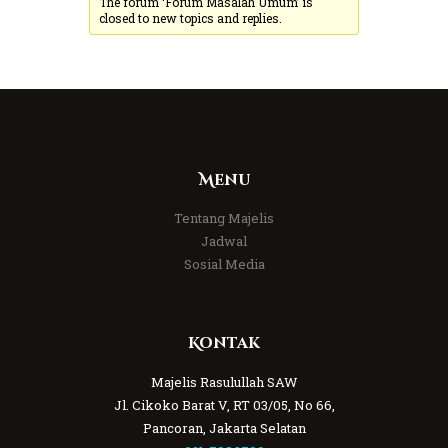
The forum ‘Forum Masalah Umum’ is
closed to new topics and replies.
Menu
Tentang Majelis
Jadwal
Sosial Media
Kontak
Majelis Rasulullah SAW
Jl. Cikoko Barat V, RT 03/05, No 66,
Pancoran, Jakarta Selatan