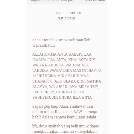
agus afiantoro
Participant
assalamualaikum warahmatullahi
wabarakatuh
ALLAHUMMA ANTA RABBIY, LAA
ILAAHA ILLA ANTA, KHALAQTANIY,
WA ANA ABDUKA, WA ANA ALA
\’AHDIKA WAWA\’DIKA MASTATHA\’TU,
A\’UDZUBIKA MIN SYARRI MAA
SHANA\’TU, ABU ULAKA BINI\’MATIKA
ALAYYA, WA ABU ULAKA BIDZANBIY,
FAGHFIRLIY, FA INNAHU LAA
YAGHFIRUDDZUNUBA ILLA ANTA
segala puji bagi Allah, shalawat dan
salam untuk Rasulullah SAW, semoga
habib dalam cahaya kemuliaan selalu
bib, do\’a apakah yang baik untuk dapat
menghilangkan amarah / meredakan