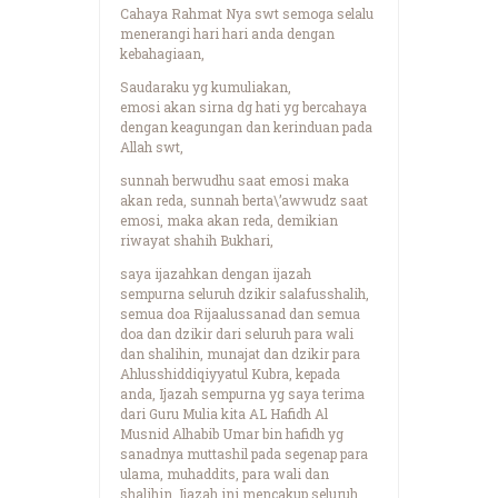
Cahaya Rahmat Nya swt semoga selalu
menerangi hari hari anda dengan
kebahagiaan,
Saudaraku yg kumuliakan,
emosi akan sirna dg hati yg bercahaya
dengan keagungan dan kerinduan pada
Allah swt,
sunnah berwudhu saat emosi maka
akan reda, sunnah berta\’awwudz saat
emosi, maka akan reda, demikian
riwayat shahih Bukhari,
saya ijazahkan dengan ijazah
sempurna seluruh dzikir salafusshalih,
semua doa Rijaalussanad dan semua
doa dan dzikir dari seluruh para wali
dan shalihin, munajat dan dzikir para
Ahlusshiddiqiyyatul Kubra, kepada
anda, Ijazah sempurna yg saya terima
dari Guru Mulia kita AL Hafidh Al
Musnid Alhabib Umar bin hafidh yg
sanadnya muttashil pada segenap para
ulama, muhaddits, para wali dan
shalihin. Ijazah ini mencakup seluruh