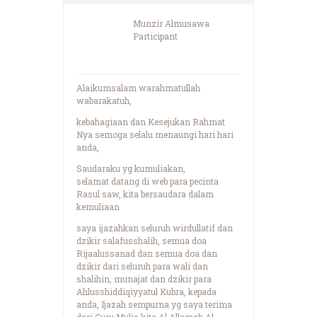
Munzir Almusawa
Participant
Alaikumsalam warahmatullah
wabarakatuh,
kebahagiaan dan Kesejukan Rahmat
Nya semoga selalu menaungi hari hari
anda,
Saudaraku yg kumuliakan,
selamat datang di web para pecinta
Rasul saw, kita bersaudara dalam
kemuliaan
saya ijazahkan seluruh wirdullatif dan
dzikir salafusshalih, semua doa
Rijaalussanad dan semua doa dan
dzikir dari seluruh para wali dan
shalihin, munajat dan dzikir para
Ahlusshiddiqiyyatul Kubra, kepada
anda, Ijazah sempurna yg saya terima
dari Guru Mulia kita Al Allamah Al