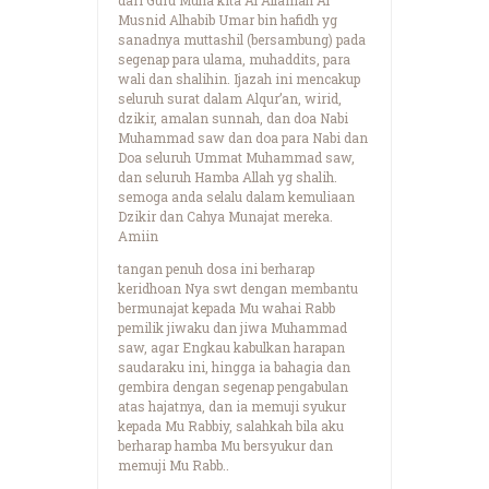
Musnid Alhabib Umar bin hafidh yg
sanadnya muttashil (bersambung) pada
segenap para ulama, muhaddits, para
wali dan shalihin. Ijazah ini mencakup
seluruh surat dalam Alqur’an, wirid,
dzikir, amalan sunnah, dan doa Nabi
Muhammad saw dan doa para Nabi dan
Doa seluruh Ummat Muhammad saw,
dan seluruh Hamba Allah yg shalih.
semoga anda selalu dalam kemuliaan
Dzikir dan Cahya Munajat mereka.
Amiin
tangan penuh dosa ini berharap
keridhoan Nya swt dengan membantu
bermunajat kepada Mu wahai Rabb
pemilik jiwaku dan jiwa Muhammad
saw, agar Engkau kabulkan harapan
saudaraku ini, hingga ia bahagia dan
gembira dengan segenap pengabulan
atas hajatnya, dan ia memuji syukur
kepada Mu Rabbiy, salahkah bila aku
berharap hamba Mu bersyukur dan
memuji Mu Rabb..