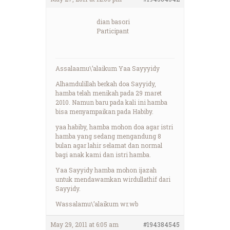
dian basori
Participant
Assalaamu\’alaikum Yaa Sayyyidy
Alhamdulillah berkah doa Sayyidy,
hamba telah menikah pada 29 maret
2010. Namun baru pada kali ini hamba
bisa menyampaikan pada Habiby.
yaa habiby, hamba mohon doa agar istri
hamba yang sedang mengandung 8
bulan agar lahir selamat dan normal
bagi anak kami dan istri hamba.
Yaa Sayyidy hamba mohon ijazah
untuk mendawamkan wirdullathif dari
Sayyidy.
Wassalamu\’alaikum wr.wb
May 29, 2011 at 6:05 am
#194384545