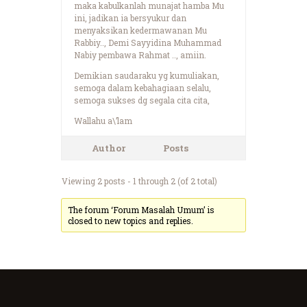
maka kabulkanlah munajat hamba Mu
ini, jadikan ia bersyukur dan
menyaksikan kedermawanan Mu
Rabbiy.., Demi Sayyidina Muhammad
Nabiy pembawa Rahmat .., amiin.
Demikian saudaraku yg kumuliakan,
semoga dalam kebahagiaan selalu,
semoga sukses dg segala cita cita,
Wallahu a\’lam
Author
Posts
Viewing 2 posts - 1 through 2 (of 2 total)
The forum ‘Forum Masalah Umum’ is
closed to new topics and replies.