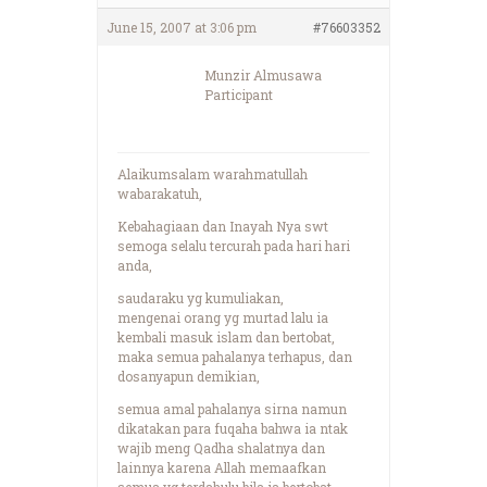
June 15, 2007 at 3:06 pm
#76603352
Munzir Almusawa
Participant
Alaikumsalam warahmatullah
wabarakatuh,
Kebahagiaan dan Inayah Nya swt
semoga selalu tercurah pada hari hari
anda,
saudaraku yg kumuliakan,
mengenai orang yg murtad lalu ia
kembali masuk islam dan bertobat,
maka semua pahalanya terhapus, dan
dosanyapun demikian,
semua amal pahalanya sirna namun
dikatakan para fuqaha bahwa ia ntak
wajib meng Qadha shalatnya dan
lainnya karena Allah memaafkan
semua yg terdahulu bila ia bertobat,