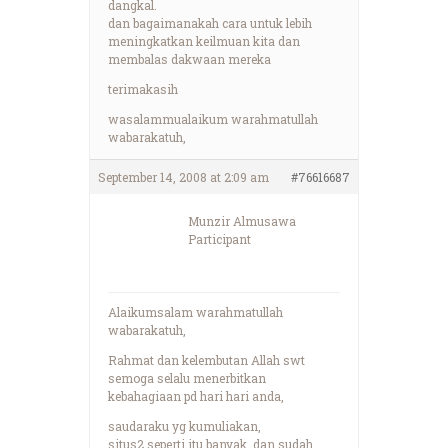
dangkal.
dan bagaimanakah cara untuk lebih
meningkatkan keilmuan kita dan
membalas dakwaan mereka
terimakasih
wasalammualaikum warahmatullah
wabarakatuh,
September 14, 2008 at 2:09 am
#76616687
Munzir Almusawa
Participant
Alaikumsalam warahmatullah
wabarakatuh,
Rahmat dan kelembutan Allah swt
semoga selalu menerbitkan
kebahagiaan pd hari hari anda,
saudaraku yg kumuliakan,
situs2 seperti itu banyak, dan sudah