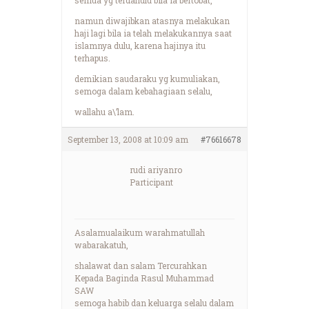
namun diwajibkan atasnya melakukan
haji lagi bila ia telah melakukannya saat
islamnya dulu, karena hajinya itu
terhapus.
demikian saudaraku yg kumuliakan,
semoga dalam kebahagiaan selalu,
wallahu a\’lam.
September 13, 2008 at 10:09 am
#76616678
rudi ariyanro
Participant
Asalamualaikum warahmatullah
wabarakatuh,
shalawat dan salam Tercurahkan
Kepada Baginda Rasul Muhammad
SAW
semoga habib dan keluarga selalu dalam