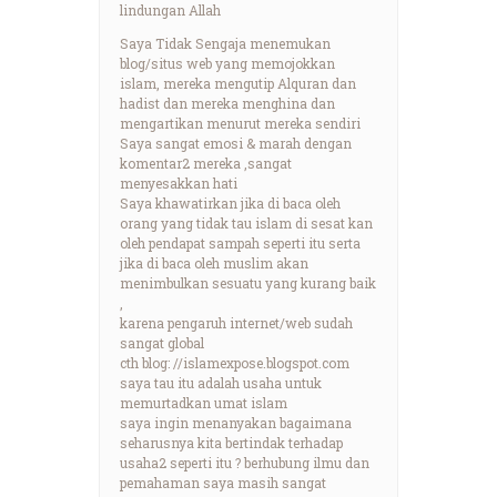
lindungan Allah
Saya Tidak Sengaja menemukan
blog/situs web yang memojokkan
islam, mereka mengutip Alquran dan
hadist dan mereka menghina dan
mengartikan menurut mereka sendiri
Saya sangat emosi & marah dengan
komentar2 mereka ,sangat
menyesakkan hati
Saya khawatirkan jika di baca oleh
orang yang tidak tau islam di sesat kan
oleh pendapat sampah seperti itu serta
jika di baca oleh muslim akan
menimbulkan sesuatu yang kurang baik
,
karena pengaruh internet/web sudah
sangat global
cth blog: //islamexpose.blogspot.com
saya tau itu adalah usaha untuk
memurtadkan umat islam
saya ingin menanyakan bagaimana
seharusnya kita bertindak terhadap
usaha2 seperti itu ? berhubung ilmu dan
pemahaman saya masih sangat