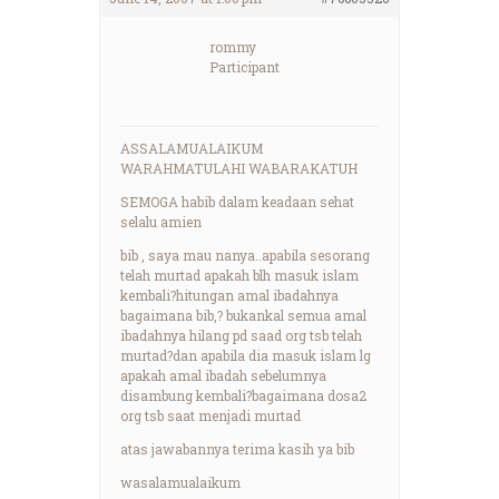
rommy
Participant
ASSALAMUALAIKUM
WARAHMATULAHI WABARAKATUH
SEMOGA habib dalam keadaan sehat
selalu amien
bib , saya mau nanya..apabila sesorang
telah murtad apakah blh masuk islam
kembali?hitungan amal ibadahnya
bagaimana bib,? bukankal semua amal
ibadahnya hilang pd saad org tsb telah
murtad?dan apabila dia masuk islam lg
apakah amal ibadah sebelumnya
disambung kembali?bagaimana dosa2
org tsb saat menjadi murtad
atas jawabannya terima kasih ya bib
wasalamualaikum