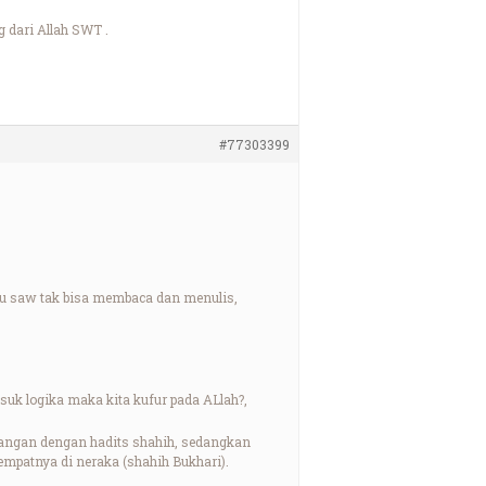
 dari Allah SWT .
#77303399
iau saw tak bisa membaca dan menulis,
asuk logika maka kita kufur pada ALlah?,
tangan dengan hadits shahih, sedangkan
mpatnya di neraka (shahih Bukhari).