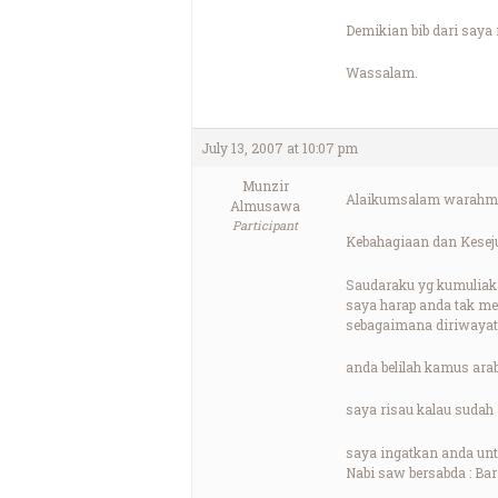
Demikian bib dari saya 
Wassalam.
July 13, 2007 at 10:07 pm
Munzir
Alaikumsalam warahma
Almusawa
Participant
Kebahagiaan dan Keseju
Saudaraku yg kumuliak
saya harap anda tak me
sebagaimana diriwayat
anda belilah kamus arab
saya risau kalau sudah 
saya ingatkan anda unt
Nabi saw bersabda : Ba