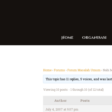
Home
Organisasi
Home
›
Forums
›
Forum Masalah Umum
›
Nabi 
This topic has 11 replies, 5 voices, and was la
Viewing 10 posts - 1 through 10 (of 12 total)
Author
Posts
July 4, 2007 at 9:07 pm