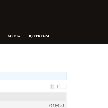
Media
Referensi
1
2
→
#77303143