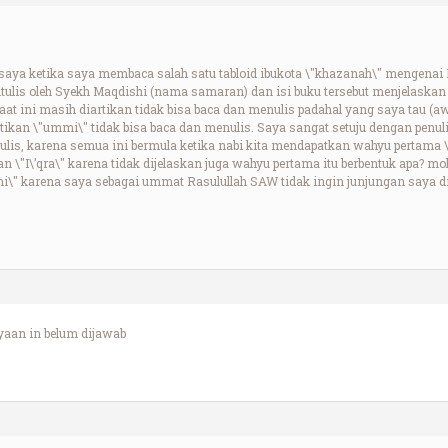
k saya ketika saya membaca salah satu tabloid ibukota \"khazanah\" mengena
ditulis oleh Syekh Maqdishi (nama samaran) dan isi buku tersebut menjelask
at ini masih diartikan tidak bisa baca dan menulis padahal yang saya tau (a
ikan \"ummi\" tidak bisa baca dan menulis. Saya sangat setuju dengan penuli
s, karena semua ini bermula ketika nabi kita mendapatkan wahyu pertama \"I\
n \"I\’qra\" karena tidak dijelaskan juga wahyu pertama itu berbentuk apa? mo
i\" karena saya sebagai ummat Rasulullah SAW tidak ingin junjungan saya dib
yaan in belum dijawab