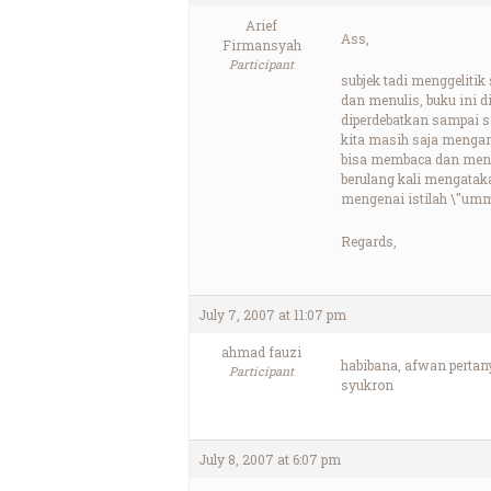
Arief
Ass,
Firmansyah
Participant
subjek tadi menggeliti
dan menulis, buku ini 
diperdebatkan sampai sa
kita masih saja mengart
bisa membaca dan menuli
berulang kali mengataka
mengenai istilah \"umm
Regards,
July 7, 2007 at 11:07 pm
ahmad fauzi
habibana, afwan pertan
Participant
syukron
July 8, 2007 at 6:07 pm