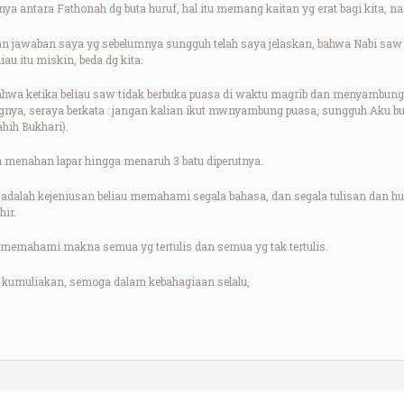
nya antara Fathonah dg buta huruf, hal itu memang kaitan yg erat bagi kita, 
n jawaban saya yg sebelumnya sungguh telah saya jelaskan, bahwa Nabi saw la
au itu miskin, beda dg kita.
hwa ketika beliau saw tidak berbuka puasa di waktu magrib dan menyambung
gnya, seraya berkata : jangan kalian ikut mwnyambung puasa, sungguh Aku buk
hih Bukhari).
in menahan lapar hingga menaruh 3 batu diperutnya.
dalah kejeniusan beliau memahami segala bahasa, dan segala tulisan dan h
hir.
memahami makna semua yg tertulis dan semua yg tak tertulis.
 kumuliakan, semoga dalam kebahagiaan selalu,