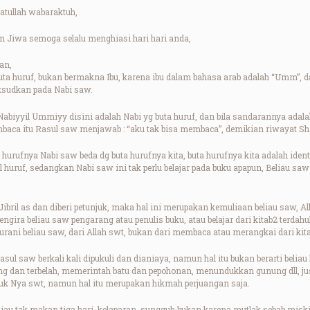
tullah wabaraktuh,
 Jiwa semoga selalu menghiasi hari hari anda,
an,
ta huruf, bukan bermakna Ibu, karena ibu dalam bahasa arab adalah “Umm”, da
ksudkan pada Nabi saw.
yyil Ummiyy disini adalah Nabi yg buta huruf, dan bila sandarannya adalah s
embaca itu Rasul saw menjawab : “aku tak bisa membaca”, demikian riwayat Sha
urufnya Nabi saw beda dg buta hurufnya kita, buta hurufnya kita adalah iden
l huruf, sedangkan Nabi saw ini tak perlu belajar pada buku apapun, Beliau saw
ibril as dan diberi petunjuk, maka hal ini merupakan kemuliaan beliau saw, A
engira beliau saw pengarang atau penulis buku, atau belajar dari kitab2 terdah
nurani beliau saw, dari Allah swt, bukan dari membaca atau merangkai dari kita
Rasul saw berkali kali dipukuli dan dianiaya, namun hal itu bukan berarti beli
g dan terbelah, memerintah batu dan pepohonan, menundukkan gunung dll, jus
luk Nya swt, namun hal itu merupakan hikmah perjuangan saja.
eliau tak makan tiga hari, kelaparan, sungguh bukan karena mutlak sebab misk