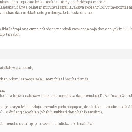
mbaca. dan juga kata beliau makna ummy ada beberapa macam :
nandakan bahwa beliau mempunyai sifat layaknya seorang ibu yg mencintai 
 beliau dari mekkah sebagai ibunya kota-kota di arab.
 ikhtilaf tapi ana cuma sekedar penambah wawasan saja dan ana yakin 100 % 
y tersebut.
tullah wabaraktuh,
kan rohani semoga selalu menghiasi hari hari anda,
an,
Abbas ra bahwa nabi saw tidak bisa membaca dan menulis (Tafsir Imam Qurtubi
ejarahnya beliau belajar menulis pada siapapun, dan ketika dikatakan oleh Jib
" 3X diulang demikian (Shahih Bukhari dan Shahih Muslim).
ah menulis surat apapun kecuali dituliskan oleh sahabat.