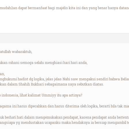
mudah2an dapat bermanfaat bagi majelis kita ini dan yang benar hanya datang
tullah wabaraktuh,
kan rohani semoga selalu menghiasi hari hari anda,
an,
nghukumi hadist dg logika, jelas jelas Nabi saw mengakui sendiri bahwa Bel
kan dalam Shahih Bukhari sebagaimana saya sebutkan diatas.
 indonesia, lihat kalimat Ummiyy itu apa artinya?
agama ini harus dipecahkan dan harus diterima oleh logika, berarti bila tak m
uk berhati hati dalam mengemukakan pendapat, karena pendapat anda berten
rangsiapa yg mendustakan ucapanku maka hendaknya ia bersiap mengambil te