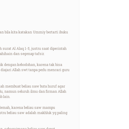
n bila kita katakan Ummiy bertarti ibuku
urat Al Alaq 1-5, justru saat diperintah
hihain dan segenap tafsir.
tik dengan kebodohan, karena tak bisa
 diajari Allah swt tanpa perlu mencari guru
llah membuat beliau saw buta huruf agar
ulu, namun seluruh ilmu dan firman Allah
b lain.
au lemah, karena beliau saw mampu
tru beliau saw adalah makhluk yg paling
in, sebagaimana beliau saw dapat