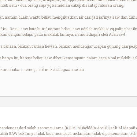
uk satu / dua orang saja yg kemudian cukup disantap ratusan orang,
an namun dilain waktu beliau mengeluarkan air dari jari jarinya saw dan dim
uf ini, Rasul saw buta huruf namun beliau saw adalah makhluk yg paling ber 
kan dengan belajar pada makhluk lainnya, namun diajari oleh Allah swt.
 bahasa, bahkan bahasa hewan, bahkan mendengar ucapan gunung dan pele
an hanya itu, karena beliau saw diberi kemampuan dalam segala hal melebihi s
 kumuliakan, semoga dalam kebahagiaan selalu.
mendengar dari salah seorang ulama (KH M. Muhyiddin Abdul Qadir Al Manafi 
sulullah SAW bukannya tidak bisa membaca melainkan tidak diperkenankan ole