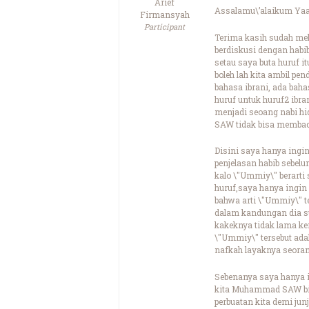
Arief
Assalamu\’alaikum Yaa 
Firmansyah
Participant
Terima kasih sudah mel
berdiskusi dengan habib
setau saya buta huruf i
boleh lah kita ambil pe
bahasa ibrani, ada bah
huruf untuk huruf2 ibra
menjadi seoang nabi hi
SAW tidak bisa membac
Disini saya hanya ing
penjelasan habib sebel
kalo \"Ummiy\" berarti
huruf,saya hanya ingi
bahwa arti \"Ummiy\" t
dalam kandungan dia sud
kakeknya tidak lama kem
\"Ummiy\" tersebut adala
nafkah layaknya seorang
Sebenanya saya hanya i
kita Muhammad SAW bisa
perbuatan kita demi j