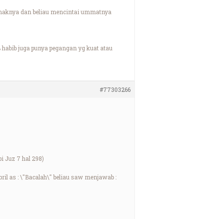
anaknya dan beliau mencintai ummatnya
habib juga punya pegangan yg kuat atau
#77303266
 Juz 7 hal 298)
ril as : \"Bacalah\" beliau saw menjawab :