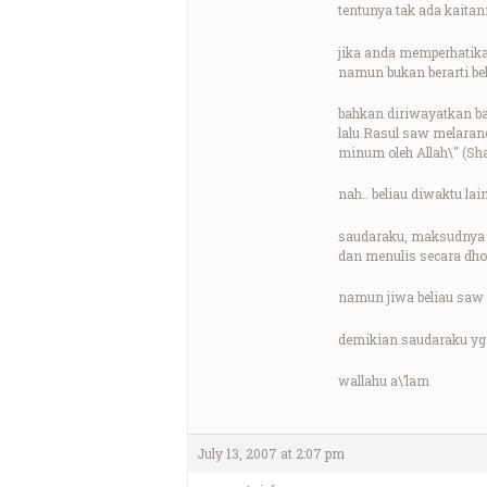
tentunya tak ada kaitan
jika anda memperhatika
namun bukan berarti beli
bahkan diriwayatkan ba
lalu Rasul saw melaran
minum oleh Allah\" (Sha
nah.. beliau diwaktu la
saudaraku, maksudnya a
dan menulis secara dho
namun jiwa beliau saw 
demikian saudaraku yg
wallahu a\’lam
July 13, 2007 at 2:07 pm