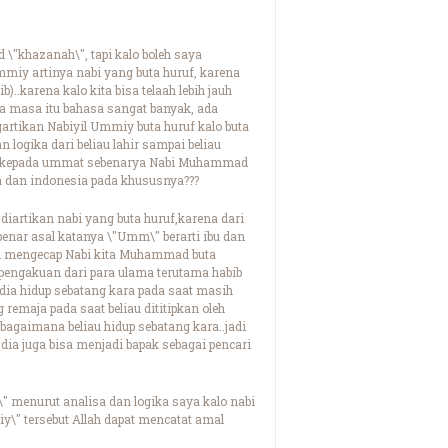
\"khazanah\", tapi kalo boleh saya
mmiy artinya nabi yang buta huruf, karena
..karena kalo kita bisa telaah lebih jauh
da masa itu bahasa sangat banyak, ada
artikan Nabiyil Ummiy buta huruf kalo buta
logika dari beliau lahir sampai beliau
skan kepada ummat sebenarya Nabi Muhammad
dan indonesia pada khususnya???
rtikan nabi yang buta huruf,karena dari
benar asal katanya \"Umm\" berarti ibu dan
ih mengecap Nabi kita Muhammad buta
engakuan dari para ulama terutama habib
dia hidup sebatang kara pada saat masih
remaja pada saat beliau dititipkan oleh
bagaimana beliau hidup sebatang kara..jadi
..dia juga bisa menjadi bapak sebagai pencari
menurut analisa dan logika saya kalo nabi
\" tersebut Allah dapat mencatat amal