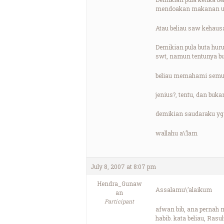
mendoakan makanan unt
Atau beliau saw kehaus
Demikian pula buta hur
swt, namun tentunya bu
beliau memahami semua
jenius?, tentu, dan buk
demikian saudaraku yg
wallahu a\’lam
July 8, 2007 at 8:07 pm
Hendra_Gunaw
Assalamu\’alaikum
an
Participant
afwan bib, ana pernah 
habib. kata beliau, Ra