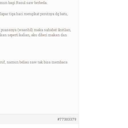
namun bagi Rasul saw berbeda.
par tiga hari mengikat perutnya dg batu,
 puasanya (waashil) maka sahabat ikut2an,
an seperti kalian, aku diberi makan dan
uruf, namun beliau saw tak bisa membaca
#77303379