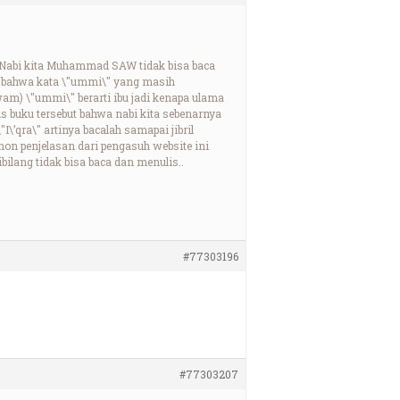
i Nabi kita Muhammad SAW tidak bisa baca
an bahwa kata \"ummi\" yang masih
wam) \"ummi\" berarti ibu jadi kenapa ulama
s buku tersebut bahwa nabi kita sebenarnya
’qra\" artinya bacalah samapai jibril
hon penjelasan dari pengasuh website ini
ilang tidak bisa baca dan menulis..
#77303196
#77303207