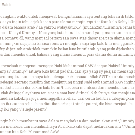
Habib..
uangkan waktu untuk menjawab keingintahuan saya tentang tulisan di tabloid 
, saya ingin tahu sejak kapan para ulama menginterpretasikan kalo Nabiyil U
tu dalam bahasa arab \"La yakrou walayaktubu\" (mudah2an tulisannya benar bib)
ndapat Nabiyil Ummiy = Nabi yang buta huruf, buta huruf yang mana karena pa
asa romawi dll, yang menjadi pertanyaan saya atas dasar apa para ulama meng
ni mungkin saja,atau bahasa romawi mungkin saja tapi kalo kita menggunakan 
dup di jazirah arab tidak mungkin beliau buta huruf arab…yang perlu dijela
a dan menulis untuk bahasa yang mana menurut para ulama dunia umumnya 
in menelaah mengenai mengapa Nabi Muhammad SAW dengan Nabiyil Ummiy dia
umnya\"Ummiy\" artinya buta huruf padahal dari apa yang sy pelajari memang 
 seorang ibu…karena saya takut dengan kekuasaaan Allah SWT kalo kita mas
n sebagai seorang muslim dan menjunjung tinggi Nabi Muhammad SAW ingin p
ersebut adalah ibu..bukan buta huruf/tidak bisa membaca dan menulis…karena 
ah ditinggal ayahnya terus pada saat bayi ditingal oleh ibunya dan menjelang 
udian kakeknya juga meninggalkan beliau..dari cerita tadi bisa dibayangkan 
h ibu karena beliau bisa diartikan sebagai single parent, dia bisa menjadi ibu
 ibu yang \"single parent\".
ngin habib membantu saya dalam menyiarkan dan meluruskan arti \"Ummiy\" 
 membaca dan menulis..Insya Allah kalo kita dapat meluruskan arti \"Ummiy
unjungan kita Nabi Muhammad SAW.