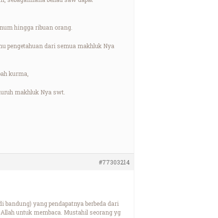
inum hingga ribuan orang.
Ilmu pengetahuan dari semua makhluk Nya
pah kurma,
eluruh makhluk Nya swt.
#77303214
di bandung) yang pendapatnya berbeda dari
h Allah untuk membaca. Mustahil seorang yg