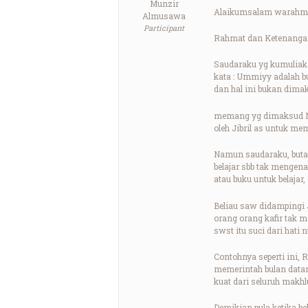
Munzir
Alaikumsalam warahma
Almusawa
Participant
Rahmat dan Ketenangan
Saudaraku yg kumuliak
kata : Ummiyy adalah bu
dan hal ini bukan dima
memang yg dimaksud Nabi
oleh Jibril as untuk m
Namun saudaraku, buta h
belajar sbb tak mengena
atau buku untuk belajar,
Beliau saw didampingi J
orang orang kafir tak m
swst itu suci dari hati 
Contohnya seperti ini, 
memerintah bulan datan
kuat dari seluruh makh
Demikian pula ketika b