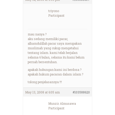
triyono
Participant
mau nanya ?
aku sedang memiliki pacar,
alhamdulillah pacar saya merupakan
muslimah yang cukup mengetahui
tentang islam. kami telah berjalan
selama 6 bulan, selama itu kami belum
pernah bersentuhan.
apakah hubungan kami ini berdosa ?
apakah hukum pacaran dalam islam ?
tolong penjelasannya !!!
May 13, 2008 at 6:05 am
#103588620
Munzir Almusawa
Participant