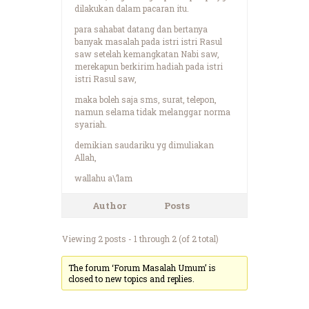
dilakukan dalam pacaran itu.
para sahabat datang dan bertanya
banyak masalah pada istri istri Rasul
saw setelah kemangkatan Nabi saw,
merekapun berkirim hadiah pada istri
istri Rasul saw,
maka boleh saja sms, surat, telepon,
namun selama tidak melanggar norma
syariah.
demikian saudariku yg dimuliakan
Allah,
wallahu a\’lam
Author
Posts
Viewing 2 posts - 1 through 2 (of 2 total)
The forum ‘Forum Masalah Umum’ is
closed to new topics and replies.