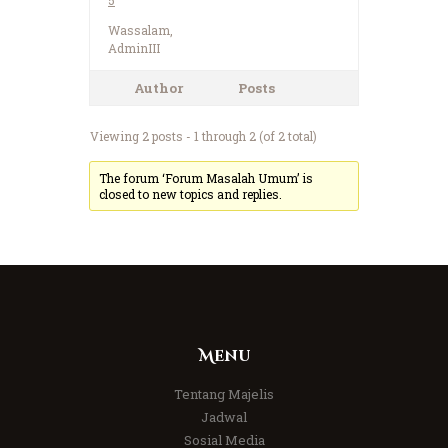
Wassalam,
AdminIII
Author
Posts
Viewing 2 posts - 1 through 2 (of 2 total)
The forum ‘Forum Masalah Umum’ is
closed to new topics and replies.
Menu
Tentang Majelis
Jadwal
Sosial Media