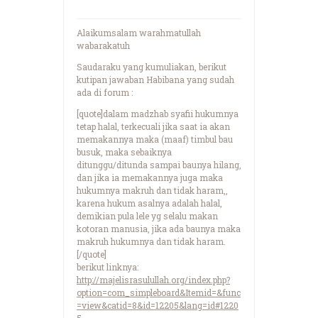
Alaikumsalam warahmatullah
wabarakatuh
Saudaraku yang kumuliakan, berikut
kutipan jawaban Habibana yang sudah
ada di forum :
[quote]dalam madzhab syafii hukumnya
tetap halal, terkecuali jika saat ia akan
memakannya maka (maaf) timbul bau
busuk, maka sebaiknya
ditunggu/ditunda sampai baunya hilang,
dan jika ia memakannya juga maka
hukumnya makruh dan tidak haram,,
karena hukum asalnya adalah halal,
demikian pula lele yg selalu makan
kotoran manusia, jika ada baunya maka
makruh hukumnya dan tidak haram.
[/quote]
berikut linknya:
http://majelisrasulullah.org/index.php?
option=com_simpleboard&Itemid=&func
=view&catid=8&id=12205&lang=id#1220
5