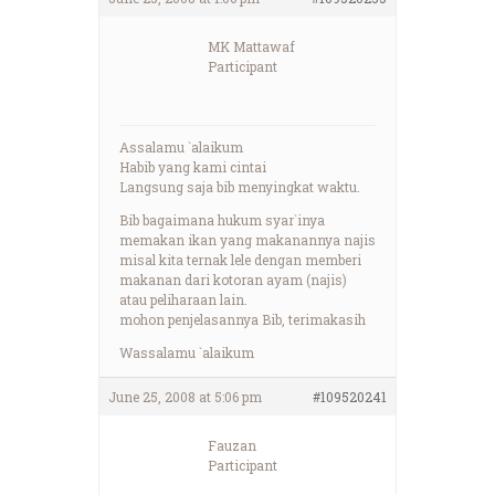
MK Mattawaf
Participant
Assalamu `alaikum
Habib yang kami cintai
Langsung saja bib menyingkat waktu.
Bib bagaimana hukum syar`inya
memakan ikan yang makanannya najis
misal kita ternak lele dengan memberi
makanan dari kotoran ayam (najis)
atau peliharaan lain.
mohon penjelasannya Bib, terimakasih
Wassalamu `alaikum
June 25, 2008 at 5:06 pm
#109520241
Fauzan
Participant