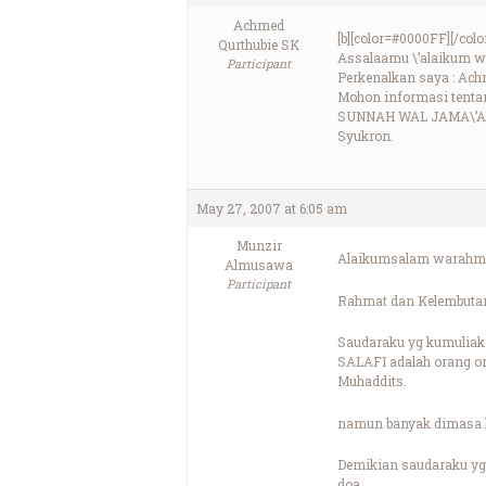
Achmed
[b][color=#0000FF][/colo
Qurthubie SK
Assalaamu \’alaikum wr
Participant
Perkenalkan saya : Ach
Mohon informasi tenta
SUNNAH WAL JAMA\’A
Syukron.
May 27, 2007 at 6:05 am
Munzir
Alaikumsalam warahma
Almusawa
Participant
Rahmat dan Kelembutan
Saudaraku yg kumuliak
SALAFI adalah orang or
Muhaddits.
namun banyak dimasa kin
Demikian saudaraku yg
doa,