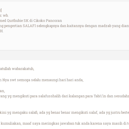
r]
. wb.
med Qurthubie SK di Cikoko Pancoran
ng pengertian SALAFI selengkapnya dan kaitannya dengan madzab yang dian
H.
tullah wabarakatuh,
 Nya swt semoga selalu menaungi hari hari anda,
an,
ang yg mengikuti para salafusshalih dari kalangan para Tabi\’in dan sesuda
i yg mengaku salafi, ada yg benar benar mengikuti salaf, ada yg justru bert
 kumuliakan, maaf saya meringkas jawaban tuk anda karena saya masih di t