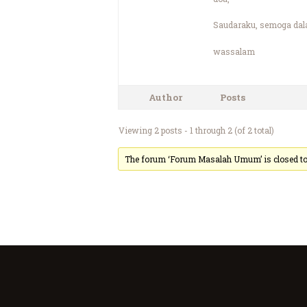
Saudaraku, semoga dal
wassalam
Author
Posts
Viewing 2 posts - 1 through 2 (of 2 total)
The forum ‘Forum Masalah Umum’ is closed to 