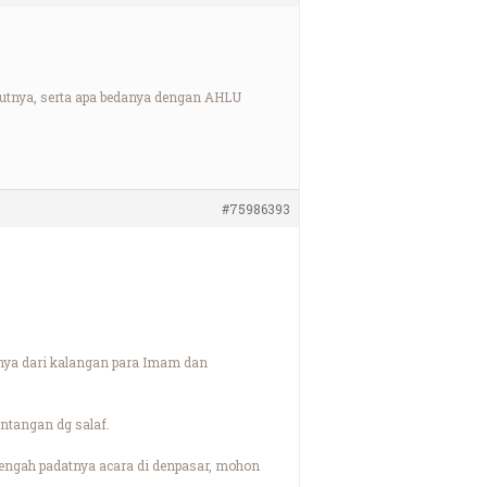
utnya, serta apa bedanya dengan AHLU
#75986393
hnya dari kalangan para Imam dan
entangan dg salaf.
engah padatnya acara di denpasar, mohon