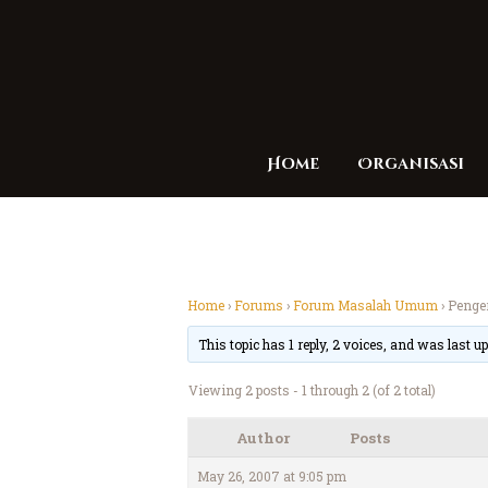
Home
Organisasi
Home
›
Forums
›
Forum Masalah Umum
›
Penge
This topic has 1 reply, 2 voices, and was last 
Viewing 2 posts - 1 through 2 (of 2 total)
Author
Posts
May 26, 2007 at 9:05 pm