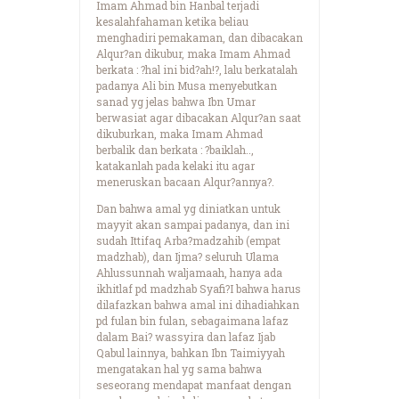
Imam Ahmad bin Hanbal terjadi
kesalahfahaman ketika beliau
menghadiri pemakaman, dan dibacakan
Alqur?an dikubur, maka Imam Ahmad
berkata : ?hal ini bid?ah!?, lalu berkatalah
padanya Ali bin Musa menyebutkan
sanad yg jelas bahwa Ibn Umar
berwasiat agar dibacakan Alqur?an saat
dikuburkan, maka Imam Ahmad
berbalik dan berkata : ?baiklah..,
katakanlah pada kelaki itu agar
meneruskan bacaan Alqur?annya?.
Dan bahwa amal yg diniatkan untuk
mayyit akan sampai padanya, dan ini
sudah Ittifaq Arba?madzahib (empat
madzhab), dan Ijma? seluruh Ulama
Ahlussunnah waljamaah, hanya ada
ikhitlaf pd madzhab Syafi?I bahwa harus
dilafazkan bahwa amal ini dihadiahkan
pd fulan bin fulan, sebagaimana lafaz
dalam Bai? wassyira dan lafaz Ijab
Qabul lainnya, bahkan Ibn Taimiyyah
mengatakan hal yg sama bahwa
seseorang mendapat manfaat dengan