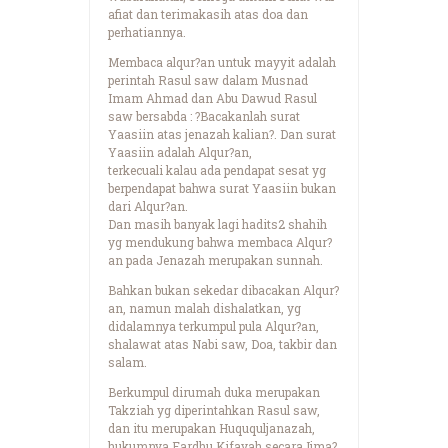
afiat dan terimakasih atas doa dan
perhatiannya.
Membaca alqur?an untuk mayyit adalah
perintah Rasul saw dalam Musnad
Imam Ahmad dan Abu Dawud Rasul
saw bersabda : ?Bacakanlah surat
Yaasiin atas jenazah kalian?. Dan surat
Yaasiin adalah Alqur?an,
terkecuali kalau ada pendapat sesat yg
berpendapat bahwa surat Yaasiin bukan
dari Alqur?an.
Dan masih banyak lagi hadits2 shahih
yg mendukung bahwa membaca Alqur?
an pada Jenazah merupakan sunnah.
Bahkan bukan sekedar dibacakan Alqur?
an, namun malah dishalatkan, yg
didalamnya terkumpul pula Alqur?an,
shalawat atas Nabi saw, Doa, takbir dan
salam.
Berkumpul dirumah duka merupakan
Takziah yg diperintahkan Rasul saw,
dan itu merupakan Huququljanazah,
hukumnya Fardhu Kifayah secara Ijma?