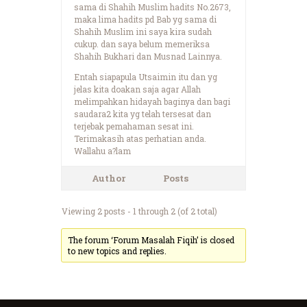
sama di Shahih Muslim hadits No.2673,
maka lima hadits pd Bab yg sama di
Shahih Muslim ini saya kira sudah
cukup. dan saya belum memeriksa
Shahih Bukhari dan Musnad Lainnya.
Entah siapapula Utsaimin itu dan yg
jelas kita doakan saja agar Allah
melimpahkan hidayah baginya dan bagi
saudara2 kita yg telah tersesat dan
terjebak pemahaman sesat ini.
Terimakasih atas perhatian anda.
Wallahu a?lam
Author
Posts
Viewing 2 posts - 1 through 2 (of 2 total)
The forum ‘Forum Masalah Fiqih’ is closed
to new topics and replies.