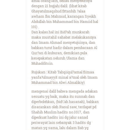
amal orang lain, beliau menyebutnya
dengan 21 hujjah/dalil. (lihat kitab
Ghayatulmaqshud fittanbih ?alaa
awham Ibn Mahmud, karangan Syeikh
Abdullah bin Muhammad bin Hamiid hal
101) .
Dan kalau hal ini Bid?ah munkarah
maka mustahil sahabat melakukannya
dan Imam Ahmad menyetujuinya, dan
bahkan turut hadir dalam pembacaan Al
Qur?an di kuburan, demikian pula
kesepakatan seluruh Ulama dan
Muhadditsin.
Rujukan : Kitab Tahqiiqul?amal fiimaa
yanfa?ulmayyit minal a?mal oleh Imam
Muhammad bin Alwi Almalikiy)
mengenai dalil bahwa mengada adakan
sesuatu yg baik, maka itu sunnah dan
diperbolehkan, (bid\’ah hasanah), bahkan
disarankan oleh Rasul saw, terdapat pd
Shahih Muslim hadits no.1017, dan
diperkuat hadits ini dg jalur sanad
periwayat lain sebanyak 3 hadits dg
matan yg sama, lalu dalam Bab yg