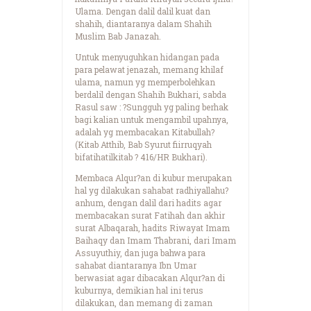
Ulama. Dengan dalil dalil kuat dan
shahih, diantaranya dalam Shahih
Muslim Bab Janazah.
Untuk menyuguhkan hidangan pada
para pelawat jenazah, memang khilaf
ulama, namun yg memperbolehkan
berdalil dengan Shahih Bukhari, sabda
Rasul saw : ?Sungguh yg paling berhak
bagi kalian untuk mengambil upahnya,
adalah yg membacakan Kitabullah?
(Kitab Atthib, Bab Syurut fiirruqyah
bifatihatilkitab ? 416/HR Bukhari).
Membaca Alqur?an di kubur merupakan
hal yg dilakukan sahabat radhiyallahu?
anhum, dengan dalil dari hadits agar
membacakan surat Fatihah dan akhir
surat Albaqarah, hadits Riwayat Imam
Baihaqy dan Imam Thabrani, dari Imam
Assuyuthiy, dan juga bahwa para
sahabat diantaranya Ibn Umar
berwasiat agar dibacakan Alqur?an di
kuburnya, demikian hal ini terus
dilakukan, dan memang di zaman