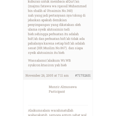
kuburan untuk membaca alQur\’an
(majmu fatawa wa rqasail Muhammad
bin shalih al Utsaimin No.360)
nah yang jadi pertanyaan nya tolong di
jelaskan apakah demikian
penyimpangan yang dikatakan oleh
ulama syeik alutsaimin tadi
bieb.sehingga perbuatan itu adalah
bid\’ah dan perbuatan bid\’ah tidak ada
pahalanya karena setiap bid\’ah adalah
sesat (HR.Muslim No.867). dan siapa
syeik alutsaimin itu bieb.
Wassalamu\’alaikum Wr.WB
syukron ktasiron yah bieb
November 26, 2005 at 7:11 am
#71752631
Munzir Almusawa
Participant
Alaikumsalam warahmatullah
wabarakatuh, semoga antum sehat wal