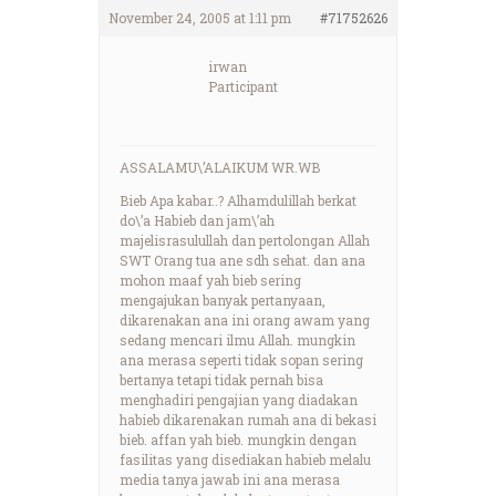
November 24, 2005 at 1:11 pm
#71752626
irwan
Participant
ASSALAMU\’ALAIKUM WR.WB
Bieb Apa kabar..? Alhamdulillah berkat
do\’a Habieb dan jam\’ah
majelisrasulullah dan pertolongan Allah
SWT Orang tua ane sdh sehat. dan ana
mohon maaf yah bieb sering
mengajukan banyak pertanyaan,
dikarenakan ana ini orang awam yang
sedang mencari ilmu Allah. mungkin
ana merasa seperti tidak sopan sering
bertanya tetapi tidak pernah bisa
menghadiri pengajian yang diadakan
habieb dikarenakan rumah ana di bekasi
bieb. affan yah bieb. mungkin dengan
fasilitas yang disediakan habieb melalu
media tanya jawab ini ana merasa