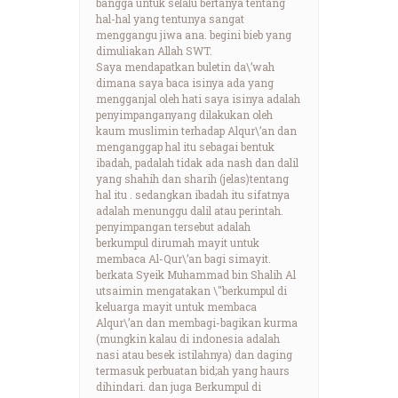
bangga untuk selalu bertanya tentang
hal-hal yang tentunya sangat
menggangu jiwa ana. begini bieb yang
dimuliakan Allah SWT.
Saya mendapatkan buletin da\’wah
dimana saya baca isinya ada yang
mengganjal oleh hati saya isinya adalah
penyimpanganyang dilakukan oleh
kaum muslimin terhadap Alqur\’an dan
menganggap hal itu sebagai bentuk
ibadah, padalah tidak ada nash dan dalil
yang shahih dan sharih (jelas)tentang
hal itu . sedangkan ibadah itu sifatnya
adalah menunggu dalil atau perintah.
penyimpangan tersebut adalah
berkumpul dirumah mayit untuk
membaca Al-Qur\’an bagi simayit.
berkata Syeik Muhammad bin Shalih Al
utsaimin mengatakan \"berkumpul di
keluarga mayit untuk membaca
Alqur\’an dan membagi-bagikan kurma
(mungkin kalau di indonesia adalah
nasi atau besek istilahnya) dan daging
termasuk perbuatan bid;ah yang haurs
dihindari. dan juga Berkumpul di