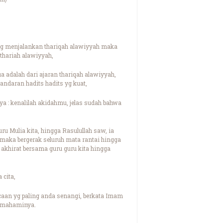
 yg menjalankan thariqah alawiyyah maka
thariah alawiyyah,
emua adalah dari ajaran thariqah alawiyyah,
andaran hadits hadits yg kuat,
ya : kenalilah akidahmu, jelas sudah bahwa
 Mulia kita, hingga Rasulullah saw, ia
i maka bergerak seluruh mata rantai hingga
 akhirat bersama guru guru kita hingga
 cita,
caan yg paling anda senangi, berkata Imam
memahaminya.