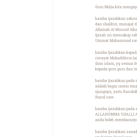
Guru Mulia kita mengaj
hamba ijazahkan seluru
dan shalihin, munajat d
Allamah Al Musnid Alha
Ijazah ini mencakup se
Ummat Muhammad saw, d
hamba Ijazahkan kepada
riwayat Muhadditsin lai
ilmu islam, yg semua i
kepada guru guru dan I
hamba Ijazahkan pada a
adalah bagai rantai ema
ujungnya, yaitu Rasulu
Rasul saw.
hamba ijazahkan pada a
ALLAHUMMA SHALLI A
anda boleh membacanya 
hamba Ijazahkan sanad
yg dicinta Rasul saw,