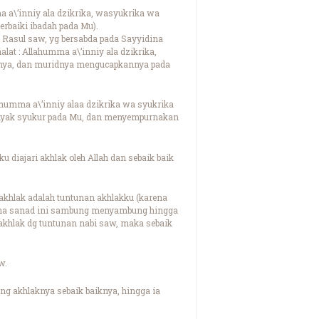
a a\’inniy ala dzikrika, wasyukrika wa
erbaiki ibadah pada Mu).
a Rasul saw, yg bersabda pada Sayyidina
lat : Allahumma a\’inniy ala dzikrika,
nya, dan muridnya mengucapkannya pada
ahumma a\’inniy alaa dzikrika wa syukrika
anyak syukur pada Mu, dan menyempurnakan
u diajari akhlak oleh Allah dan sebaik baik
 akhlak adalah tuntunan akhlakku (karena
imana sanad ini sambung menyambung hingga
erakhlak dg tuntunan nabi saw, maka sebaik
w.
g akhlaknya sebaik baiknya, hingga ia