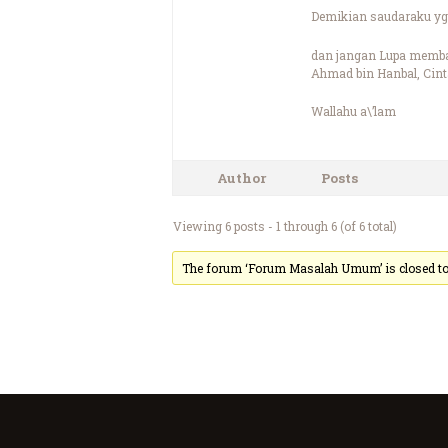
Demikian saudaraku yg 
dan jangan Lupa membac
Ahmad bin Hanbal, Cint
Wallahu a\’lam
Author
Posts
Viewing 6 posts - 1 through 6 (of 6 total)
The forum ‘Forum Masalah Umum’ is closed to 