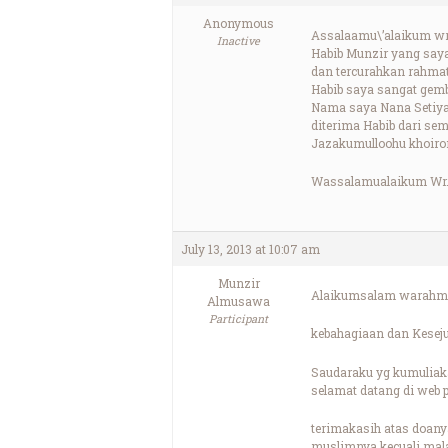
Anonymous
Assalaamu\’alaikum wr
Inactive
Habib Munzir yang saya
dan tercurahkan rahma
Habib saya sangat gemb
Nama saya Nana Setiyan
diterima Habib dari sem
Jazakumulloohu khoiron
Wassalamualaikum Wr
July 13, 2013 at 10:07 am
Munzir
Alaikumsalam warahma
Almusawa
Participant
kebahagiaan dan Kesej
Saudaraku yg kumuliak
selamat datang di web 
terimakasih atas doany
muslimnya kecuali mala