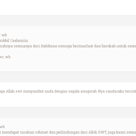
r wb
robbil \’aalamiin
ijazahnya semuanya dari Habibana semoga bermanfaat dan barokah untuk sem
wr. wb
ga Allah swt menyambut anda dengan segala anugerah Nya saudaraku tercin
 wb
 mendapat curahan rohmat dan perlindungan dari Alloh SWT, juga kami semu