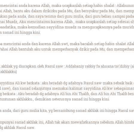
mencintai anda karena Allah, maka ucapkanlah setiap habis shalat : Allahumm
ai Allah, bantu aku dalam dzikirku pada Mu, dan bersyukur pada Mu, dan memp
kan pada anda, dan saya terima dari guru mulia, dari guru beliau sampai pad
hai Muadz, Aku mencintaimu karena Allah , maka ucapkanlah setiap selesai sha
baadatika, maka kemudian sayyidina muadz ra mengucapkannya pada murid
 sanad ini hingga kini.
 mencintai anda dan karena Allah swt, maka bacalah setiap habis shalat All
(Wahai Allah bantulah aku untuk memperbanyak dzikir pada Mu, dan memperb
khlak yg diucapkan oleh Rasul saw : Addabaniy rabbiy fa ahsana ta\’diibiy (ak
 akhlakku)
ayyidina Ali kw berkata : aku beradab dg adabnya Rasul saw maka sebaik baik
asul saw), dan sanad selanjutnya memakai kalimat sayyidina Ali kw sebaga
 berkata : Aku beradab dg adabnya Ali bin Abi Thalib, dan Ali bin Abi Thalib b
 tuntunan akhlakku., demikian seterusnya sanad ini hingga kini.
 anda, dari guru mulia kita, yg bersambung sanad akhlak ini hingga Rasul sa
punyai sanad akhlak ini, Allah tak akan mewafatkannya sebelum Allah bimbin
dg akhlak Rasul saw.