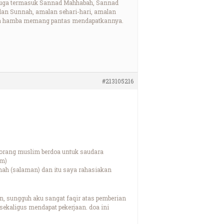
h juga termasuk Sannad Mahhabah, Sannad
alan Sunnah, amalan sehari-hari, amalan
 jika hamba memang pantas mendapatkannya.
#213105216
seorang muslim berdoa untuk saudara
im)
ah (salaman) dan itu saya rahasiakan
an, sungguh aku sangat faqir atas pemberian
sekaligus mendapat pekerjaan. doa ini