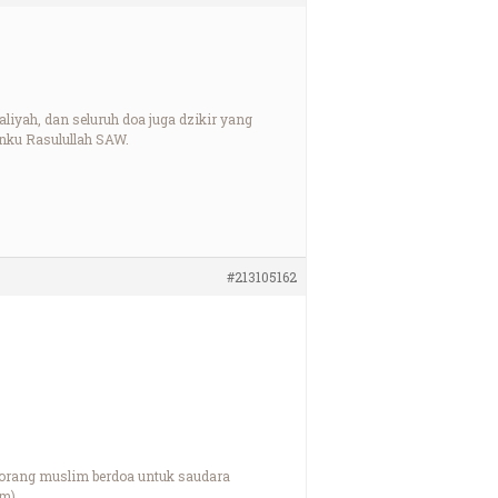
iyah, dan seluruh doa juga dzikir yang
anku Rasulullah SAW.
#213105162
seorang muslim berdoa untuk saudara
im)