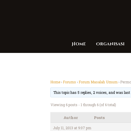
Home
Organisasi
Home
›
Forums
›
Forum Masalah Umum
›
Permo
This topic has 5 replies, 2 voices, and was las
Viewing 6 posts - 1 through 6 (of 6 total)
Author
Posts
July 11, 2013 at 9:07 pm