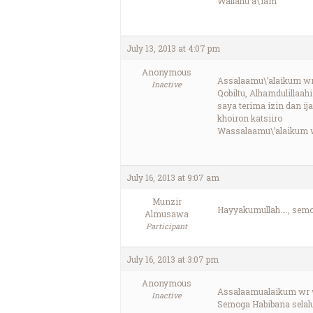
Wallahu a\’lam
July 13, 2013 at 4:07 pm
Anonymous
Assalaamu\’alaikum w
Inactive
Qobiltu, Alhamdulillaahi
saya terima izin dan 
khoiron katsiiro
Wassalaamu\’alaikum 
July 16, 2013 at 9:07 am
Munzir
Hayyakumullah…., semo
Almusawa
Participant
July 16, 2013 at 3:07 pm
Anonymous
Assalaamualaikum wr
Inactive
Semoga Habibana selalu