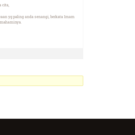
 cita,
caan yg paling anda senangi, berkata Imam
memahaminya.