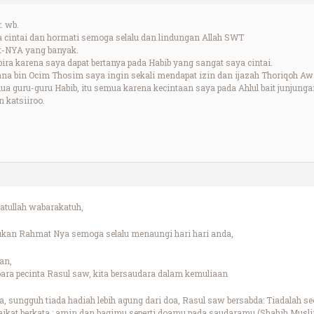
. wb.
 cintai dan hormati semoga selalu dan lindungan Allah SWT
t-NYA yang banyak.
ira karena saya dapat bertanya pada Habib yang sangat saya cintai.
a bin Ocim Thosim saya ingin sekali mendapat izin dan ijazah Thoriqoh Awal
ua guru-guru Habib, itu semua karena kecintaan saya pada Ahlul bait junjung
 katsiiroo.
.
tullah wabarakatuh,
ukan Rahmat Nya semoga selalu menaungi hari hari anda,
an,
para pecinta Rasul saw, kita bersaudara dalam kemuliaan
a, sungguh tiada hadiah lebih agung dari doa, Rasul saw bersabda: Tiadalah 
ikat berkata : amin dan bagimu seperti doamu pada saudaramu (Shahih Musl