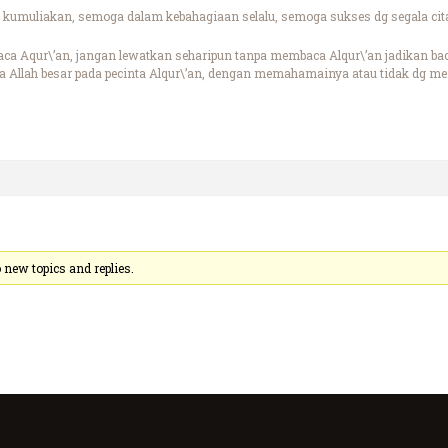
kumuliakan, semoga dalam kebahagiaan selalu, semoga sukses dg segala cita
a Aqur\’an, jangan lewatkan seharipun tanpa membaca Alqur\’an jadikan ba
a Allah besar pada pecinta Alqur\’an, dengan memahamainya atau tidak dg 
new topics and replies.