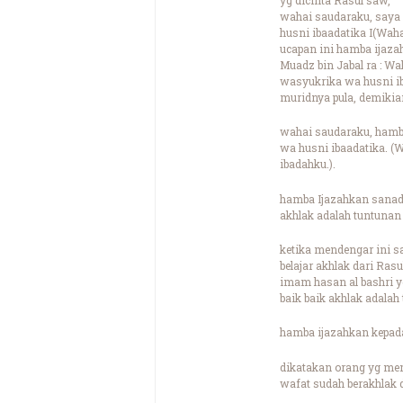
wahai saudaraku, saya 
husni ibaadatika I(Wah
ucapan ini hamba ijazah
Muadz bin Jabal ra : Wa
wasyukrika wa husni i
muridnya pula, demikian
wahai saudaraku, hamba
wa husni ibaadatika. 
ibadahku.).
hamba Ijazahkan sanad a
akhlak adalah tuntunan
ketika mendengar ini s
belajar akhlak dari R
imam hasan al bashri yg
baik baik akhlak adalah
hamba ijazahkan kepada
dikatakan orang yg mem
wafat sudah berakhlak 