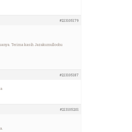
#213105179
uanya. Terima kasih Jazakumulloohu
#213105187
ta
#213105201
a.