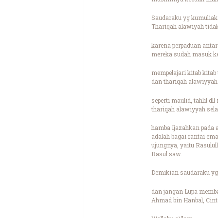
Saudaraku yg kumuliak
Thariqah alawiyah tidak
karena perpaduan antar
mereka sudah masuk ked
mempelajari kitab kitab 
dan thariqah alawiyyah 
seperti maulid, tahlil 
thariqah alawiyyah sel
hamba Ijazahkan pada a
adalah bagai rantai ema
ujungnya, yaitu Rasulu
Rasul saw.
Demikian saudaraku yg 
dan jangan Lupa membac
Ahmad bin Hanbal, Cint