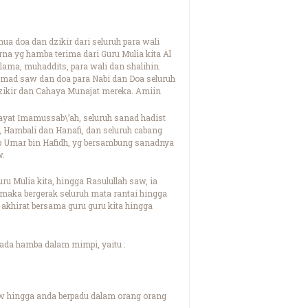
a doa dan dzikir dari seluruh para wali
rna yg hamba terima dari Guru Mulia kita Al
ama, muhaddits, para wali dan shalihin.
ammad saw dan doa para Nabi dan Doa seluruh
ikir dan Cahaya Munajat mereka. Amiin
ayat Imamussab\’ah, seluruh sanad hadist
i, Hambali dan Hanafi, dan seluruh cabang
ib Umar bin Hafidh, yg bersambung sanadnya
w.
 Mulia kita, hingga Rasulullah saw, ia
i maka bergerak seluruh mata rantai hingga
 akhirat bersama guru guru kita hingga
pada hamba dalam mimpi, yaitu :
w hingga anda berpadu dalam orang orang