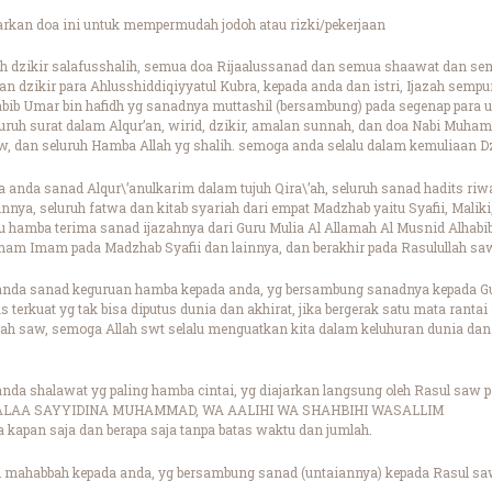
arkan doa ini untuk mempermudah jodoh atau rizki/pekerjaan
h dzikir salafusshalih, semua doa Rijaalussanad dan semua shaawat dan semu
an dzikir para Ahlusshiddiqiyyatul Kubra, kepada anda dan istri, Ijazah sempu
bib Umar bin hafidh yg sanadnya muttashil (bersambung) pada segenap para ul
luruh surat dalam Alqur’an, wirid, dzikir, amalan sunnah, dan doa Nabi Muh
an seluruh Hamba Allah yg shalih. semoga anda selalu dalam kemuliaan Dz
 anda sanad Alqur\’anulkarim dalam tujuh Qira\’ah, seluruh sanad hadits riw
nnya, seluruh fatwa dan kitab syariah dari empat Madzhab yaitu Syafii, Malik
tu hamba terima sanad ijazahnya dari Guru Mulia Al Allamah Al Musnid Alhab
mam Imam pada Madzhab Syafii dan lainnya, dan berakhir pada Rasulullah sa
nda sanad keguruan hamba kepada anda, yg bersambung sanadnya kepada Guru
s terkuat yg tak bisa diputus dunia dan akhirat, jika bergerak satu mata ranta
llah saw, semoga Allah swt selalu menguatkan kita dalam keluhuran dunia dan
nda shalawat yg paling hamba cintai, yg diajarkan langsung oleh Rasul saw 
LAA SAYYIDINA MUHAMMAD, WA AALIHI WA SHAHBIHI WASALLIM
kapan saja dan berapa saja tanpa batas waktu dan jumlah.
 mahabbah kepada anda, yg bersambung sanad (untaiannya) kepada Rasul sa