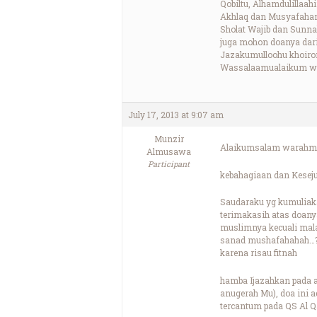
Qobiltu, Alhamdulillaa
Akhlaq dan Musyafahan,
Sholat Wajib dan Sunna
juga mohon doanya dari
Jazakumulloohu khoiron
Wassalaamualaikum w
July 17, 2013 at 9:07 am
Munzir
Alaikumsalam warahma
Almusawa
Participant
kebahagiaan dan Kesej
Saudaraku yg kumuliak
terimakasih atas doany
muslimnya kecuali mala
sanad mushafahahah…???
karena risau fitnah
hamba Ijazahkan pada an
anugerah Mu), doa ini a
tercantum pada QS Al Q