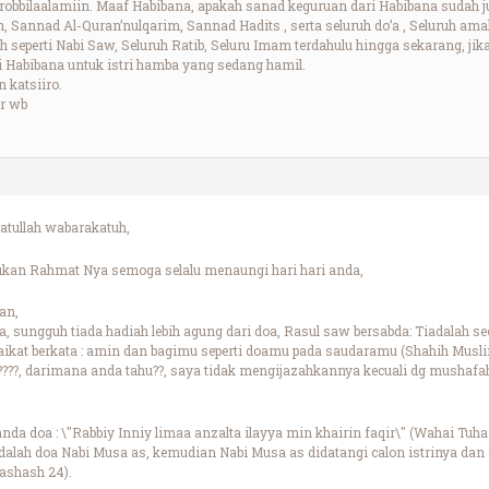
hirobbilaalamiin. Maaf Habibana, apakah sanad keguruan dari Habibana suda
 Sannad Al-Quran’nulqarim, Sannad Hadits , serta seluruh do’a , Seluruh am
h seperti Nabi Saw, Seluruh Ratib, Seluru Imam terdahulu hingga sekarang,
 Habibana untuk istri hamba yang sedang hamil.
 katsiiro.
r wb
tullah wabarakatuh,
ukan Rahmat Nya semoga selalu menaungi hari hari anda,
an,
a, sungguh tiada hadiah lebih agung dari doa, Rasul saw bersabda: Tiadalah 
ikat berkata : amin dan bagimu seperti doamu pada saudaramu (Shahih Musl
?, darimana anda tahu??, saya tidak mengijazahkannya kecuali dg mushafah
da doa : \"Rabbiy Inniy limaa anzalta ilayya min khairin faqir\" (Wahai Tuh
dalah doa Nabi Musa as, kemudian Nabi Musa as didatangi calon istrinya dan 
ashash 24).