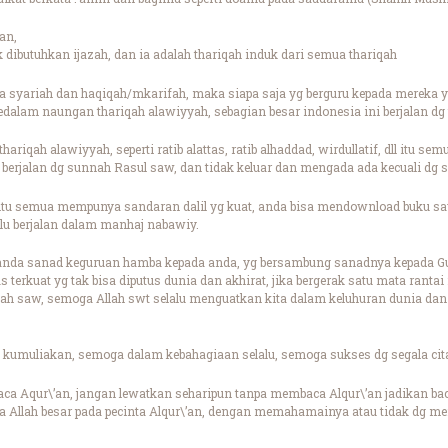
an,
 dibutuhkan ijazah, dan ia adalah thariqah induk dari semua thariqah
a syariah dan haqiqah/mkarifah, maka siapa saja yg berguru kepada mereka
alam naungan thariqah alawiyyah, sebagian besar indonesia ini berjalan dg 
thariqah alawiyyah, seperti ratib alattas, ratib alhaddad, wirdullatif, dll itu s
berjalan dg sunnah Rasul saw, dan tidak keluar dan mengada ada kecuali dg s
dll itu semua mempunya sandaran dalil yg kuat, anda bisa mendownload buku sa
alu berjalan dalam manhaj nabawiy.
nda sanad keguruan hamba kepada anda, yg bersambung sanadnya kepada Guru
s terkuat yg tak bisa diputus dunia dan akhirat, jika bergerak satu mata ranta
llah saw, semoga Allah swt selalu menguatkan kita dalam keluhuran dunia dan
kumuliakan, semoga dalam kebahagiaan selalu, semoga sukses dg segala cita
a Aqur\’an, jangan lewatkan seharipun tanpa membaca Alqur\’an jadikan ba
a Allah besar pada pecinta Alqur\’an, dengan memahamainya atau tidak dg 