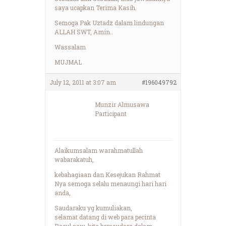
saya ucapkan Terima Kasih.
Semoga Pak Uztadz dalam lindungan
ALLAH SWT, Amin..
Wassalam
MUJMAL
July 12, 2011 at 3:07 am
#196049792
Munzir Almusawa
Participant
Alaikumsalam warahmatullah
wabarakatuh,
kebahagiaan dan Kesejukan Rahmat
Nya semoga selalu menaungi hari hari
anda,
Saudaraku yg kumuliakan,
selamat datang di web para pecinta
Rasul saw, kita bersaudara dalam