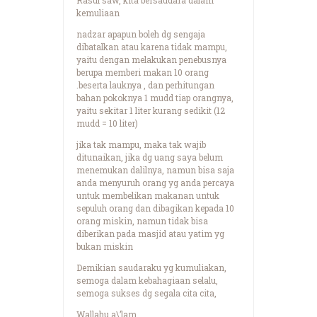
kemuliaan
nadzar apapun boleh dg sengaja
dibatalkan atau karena tidak mampu,
yaitu dengan melakukan penebusnya
berupa memberi makan 10 orang
.beserta lauknya , dan perhitungan
bahan pokoknya 1 mudd tiap orangnya,
yaitu sekitar 1 liter kurang sedikit (12
mudd = 10 liter)
jika tak mampu, maka tak wajib
ditunaikan, jika dg uang saya belum
menemukan dalilnya, namun bisa saja
anda menyuruh orang yg anda percaya
untuk membelikan makanan untuk
sepuluh orang dan dibagikan kepada 10
orang miskin, namun tidak bisa
diberikan pada masjid atau yatim yg
bukan miskin
Demikian saudaraku yg kumuliakan,
semoga dalam kebahagiaan selalu,
semoga sukses dg segala cita cita,
Wallahu a\’lam