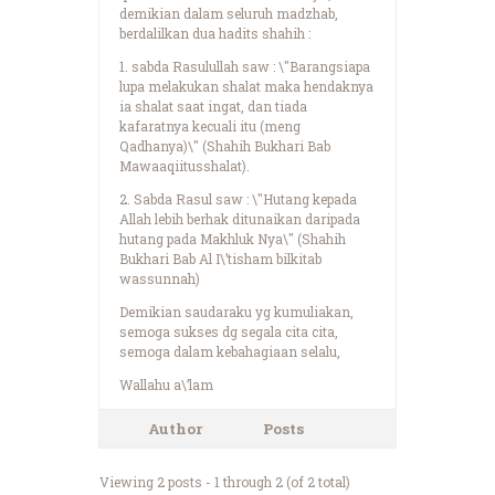
demikian dalam seluruh madzhab,
berdalilkan dua hadits shahih :
1. sabda Rasulullah saw : \"Barangsiapa
lupa melakukan shalat maka hendaknya
ia shalat saat ingat, dan tiada
kafaratnya kecuali itu (meng
Qadhanya)\" (Shahih Bukhari Bab
Mawaaqiitusshalat).
2. Sabda Rasul saw : \"Hutang kepada
Allah lebih berhak ditunaikan daripada
hutang pada Makhluk Nya\" (Shahih
Bukhari Bab Al I\’tisham bilkitab
wassunnah)
Demikian saudaraku yg kumuliakan,
semoga sukses dg segala cita cita,
semoga dalam kebahagiaan selalu,
Wallahu a\’lam
Author
Posts
Viewing 2 posts - 1 through 2 (of 2 total)