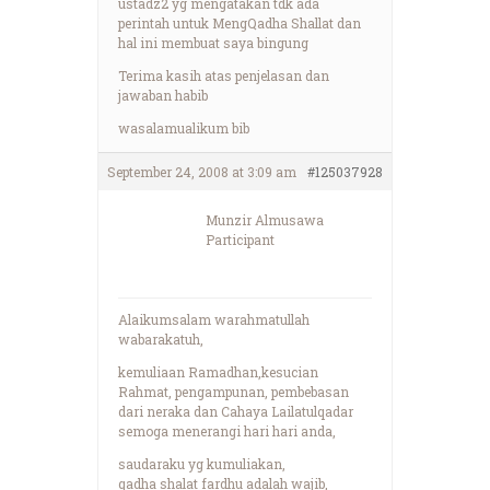
ustadz2 yg mengatakan tdk ada
perintah untuk MengQadha Shallat dan
hal ini membuat saya bingung
Terima kasih atas penjelasan dan
jawaban habib
wasalamualikum bib
September 24, 2008 at 3:09 am
#125037928
Munzir Almusawa
Participant
Alaikumsalam warahmatullah
wabarakatuh,
kemuliaan Ramadhan,kesucian
Rahmat, pengampunan, pembebasan
dari neraka dan Cahaya Lailatulqadar
semoga menerangi hari hari anda,
saudaraku yg kumuliakan,
qadha shalat fardhu adalah wajib,