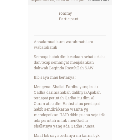
rommy
Participant
Assalamualikum warahmatulahi
wabarakatuh
Semoga habib dlm keadaan sehat selalu
dan tetap semangat menjalankan
dakwah Baginda Rasulullah SAW
Bib saya mau bertanya :
Mengenai Shallat Fardhu yang bs di
Qadha darimanakah dalilnya?Apakah
terdapat perintah Qadha itu dlm Al
Quran atau dlm Hadist atau pendapat
habib sendiri?karna wanita yg
mendapatkan HAID dibln puasa saja tdk
ada perintah untuk menQadha
shallatnya yang ada Qadha Puasa.
Maaf bib saya bertanya ini karna byk