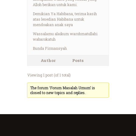
Alloh berikan untuk kami.
Demikian Ya Habibana, terima kasih
atas lesedian Habibana untuk
mendoakan anak saya
Wassalamu alaikum warohmatullahi
wabarokatuh
Bunda Firmansyah
Author
Posts
Viewing 1 post (of 1 total)
The forum ‘Forum Masalah Umum’ is
closed to new topics and replies.