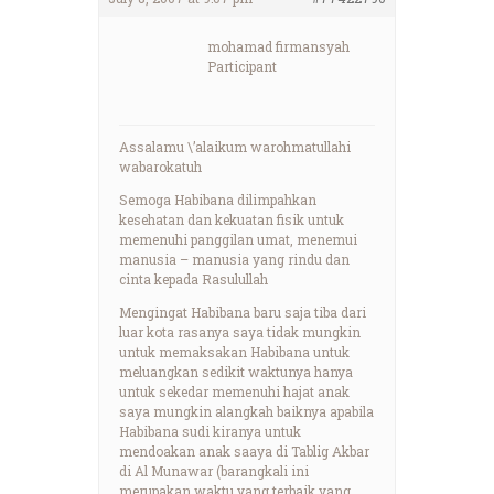
mohamad firmansyah
Participant
Assalamu \’alaikum warohmatullahi
wabarokatuh
Semoga Habibana dilimpahkan
kesehatan dan kekuatan fisik untuk
memenuhi panggilan umat, menemui
manusia – manusia yang rindu dan
cinta kepada Rasulullah
Mengingat Habibana baru saja tiba dari
luar kota rasanya saya tidak mungkin
untuk memaksakan Habibana untuk
meluangkan sedikit waktunya hanya
untuk sekedar memenuhi hajat anak
saya mungkin alangkah baiknya apabila
Habibana sudi kiranya untuk
mendoakan anak saaya di Tablig Akbar
di Al Munawar (barangkali ini
merupakan waktu yang terbaik yang