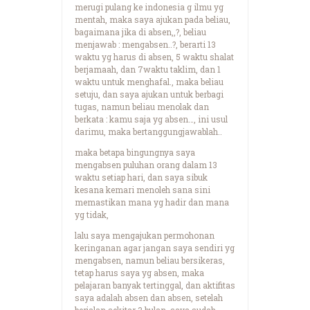
merugi pulang ke indonesia g ilmu yg
mentah, maka saya ajukan pada beliau,
bagaimana jika di absen,,?, beliau
menjawab : mengabsen..?, berarti 13
waktu yg harus di absen, 5 waktu shalat
berjamaah, dan 7waktu taklim, dan 1
waktu untuk menghafal., maka beliau
setuju, dan saya ajukan untuk berbagi
tugas, namun beliau menolak dan
berkata : kamu saja yg absen…, ini usul
darimu, maka bertanggungjawablah..
maka betapa bingungnya saya
mengabsen puluhan orang dalam 13
waktu setiap hari, dan saya sibuk
kesana kemari menoleh sana sini
memastikan mana yg hadir dan mana
yg tidak,
lalu saya mengajukan permohonan
keringanan agar jangan saya sendiri yg
mengabsen, namun beliau bersikeras,
tetap harus saya yg absen, maka
pelajaran banyak tertinggal, dan aktifitas
saya adalah absen dan absen, setelah
berjalan sekitar 3 bulan, saya sudah