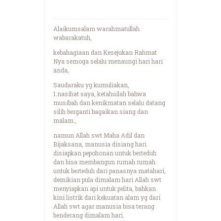
Alaikumsalam warahmatullah
wabarakatuh,
kebahagiaan dan Kesejukan Rahmat
Nya semoga selalu menaungi hari hari
anda,
Saudaraku yg kumuliakan,
1.nasihat saya, ketahuilah bahwa
musibah dan kenikmatan selalu datang
silih berganti bagaikan siang dan
malam.,
namun Allah swt Maha Adil dan
Bijaksana, manusia disiang hari
disiapkan pepohonan untuk berteduh
dan bisa membangun rumah rumah
untuk berteduh dari panasnya matahari,
demikian pula dimalam hari Allah swt
menyiapkan api untuk pelita, bahkan
kini listrik dari kekuatan alam yg dari
Allah swt agar manusia bisa terang
benderang dimalam hari.