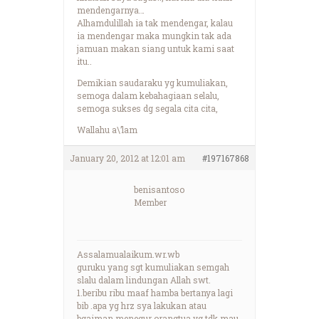
mendengarnya…
Alhamdulillah ia tak mendengar, kalau
ia mendengar maka mungkin tak ada
jamuan makan siang untuk kami saat
itu..
Demikian saudaraku yg kumuliakan,
semoga dalam kebahagiaan selalu,
semoga sukses dg segala cita cita,
Wallahu a\’lam
January 20, 2012 at 12:01 am
#197167868
benisantoso
Member
Assalamualaikum.wr.wb
guruku yang sgt kumuliakan semgah
slalu dalam lindungan Allah swt.
1.beribu ribu maaf hamba bertanya lagi
bib .apa yg hrz sya lakukan atau
bgaiman menegur orangtua yg tdk mau