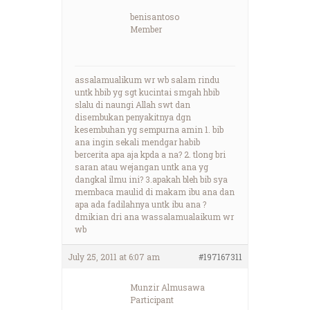
benisantoso
Member
assalamualikum wr wb salam rindu
untk hbib yg sgt kucintai smgah hbib
slalu di naungi Allah swt dan
disembukan penyakitnya dgn
kesembuhan yg sempurna amin 1. bib
ana ingin sekali mendgar habib
bercerita apa aja kpda a na? 2. tlong bri
saran atau wejangan untk ana yg
dangkal ilmu ini? 3.apakah bleh bib sya
membaca maulid di makam ibu ana dan
apa ada fadilahnya untk ibu ana ?
dmikian dri ana wassalamualaikum wr
wb
July 25, 2011 at 6:07 am
#197167311
Munzir Almusawa
Participant