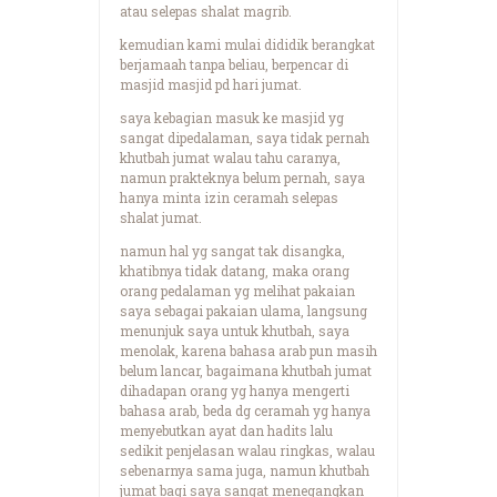
atau selepas shalat magrib.
kemudian kami mulai dididik berangkat
berjamaah tanpa beliau, berpencar di
masjid masjid pd hari jumat.
saya kebagian masuk ke masjid yg
sangat dipedalaman, saya tidak pernah
khutbah jumat walau tahu caranya,
namun prakteknya belum pernah, saya
hanya minta izin ceramah selepas
shalat jumat.
namun hal yg sangat tak disangka,
khatibnya tidak datang, maka orang
orang pedalaman yg melihat pakaian
saya sebagai pakaian ulama, langsung
menunjuk saya untuk khutbah, saya
menolak, karena bahasa arab pun masih
belum lancar, bagaimana khutbah jumat
dihadapan orang yg hanya mengerti
bahasa arab, beda dg ceramah yg hanya
menyebutkan ayat dan hadits lalu
sedikit penjelasan walau ringkas, walau
sebenarnya sama juga, namun khutbah
jumat bagi saya sangat menegangkan