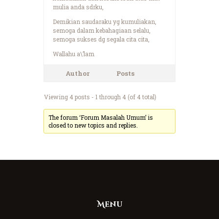
mulia anda sdrku,
Demikian saudaraku yg kumuliakan,
semoga dalam kebahagiaan selalu,
semoga sukses dg segala cita cita,
Wallahu a\’lam
Author
Posts
Viewing 4 posts - 1 through 4 (of 4 total)
The forum ‘Forum Masalah Umum’ is
closed to new topics and replies.
Menu