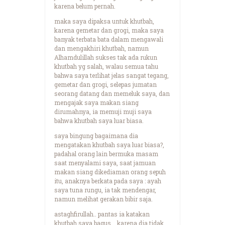
karena belum pernah.
maka saya dipaksa untuk khutbah,
karena gemetar dan grogi, maka saya
banyak terbata bata dalam mengawali
dan mengakhiri khutbah, namun
Alhamdulillah sukses tak ada rukun
khutbah yg salah, walau semua tahu
bahwa saya terlihat jelas sangat tegang,
gemetar dan grogi, selepas jumatan
seorang datang dan memeluk saya, dan
mengajak saya makan siang
dirumahnya, ia memuji muji saya
bahwa khutbah saya luar biasa.
saya bingung bagaimana dia
mengatakan khutbah saya luar biasa?,
padahal orang lain bermuka masam
saat menyalami saya, saat jamuan
makan siang dikediaman orang sepuh
itu, anaknya berkata pada saya : ayah
saya tuna rungu, ia tak mendengar,
namun melihat gerakan bibir saja.
astaghfirullah.. pantas ia katakan
khutbah saya bagus.., karena dia tidak