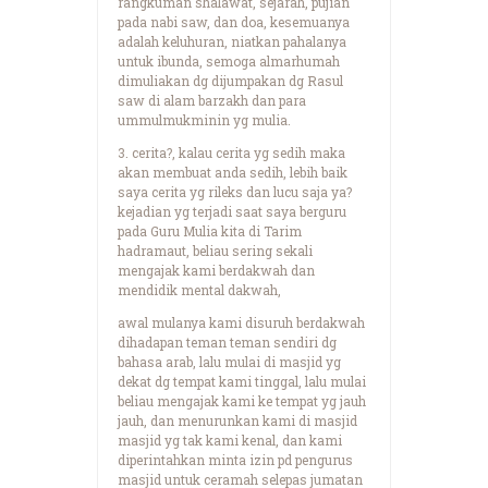
rangkuman shalawat, sejarah, pujian
pada nabi saw, dan doa, kesemuanya
adalah keluhuran, niatkan pahalanya
untuk ibunda, semoga almarhumah
dimuliakan dg dijumpakan dg Rasul
saw di alam barzakh dan para
ummulmukminin yg mulia.
3. cerita?, kalau cerita yg sedih maka
akan membuat anda sedih, lebih baik
saya cerita yg rileks dan lucu saja ya?
kejadian yg terjadi saat saya berguru
pada Guru Mulia kita di Tarim
hadramaut, beliau sering sekali
mengajak kami berdakwah dan
mendidik mental dakwah,
awal mulanya kami disuruh berdakwah
dihadapan teman teman sendiri dg
bahasa arab, lalu mulai di masjid yg
dekat dg tempat kami tinggal, lalu mulai
beliau mengajak kami ke tempat yg jauh
jauh, dan menurunkan kami di masjid
masjid yg tak kami kenal, dan kami
diperintahkan minta izin pd pengurus
masjid untuk ceramah selepas jumatan