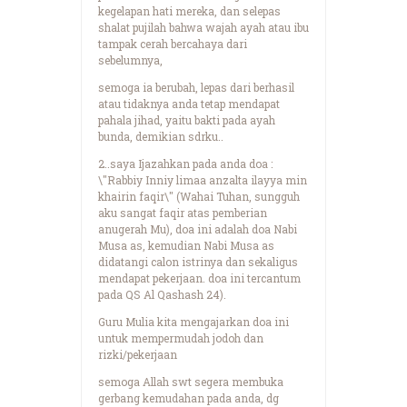
kegelapan hati mereka, dan selepas
shalat pujilah bahwa wajah ayah atau ibu
tampak cerah bercahaya dari
sebelumnya,
semoga ia berubah, lepas dari berhasil
atau tidaknya anda tetap mendapat
pahala jihad, yaitu bakti pada ayah
bunda, demikian sdrku..
2..saya Ijazahkan pada anda doa :
\"Rabbiy Inniy limaa anzalta ilayya min
khairin faqir\" (Wahai Tuhan, sungguh
aku sangat faqir atas pemberian
anugerah Mu), doa ini adalah doa Nabi
Musa as, kemudian Nabi Musa as
didatangi calon istrinya dan sekaligus
mendapat pekerjaan. doa ini tercantum
pada QS Al Qashash 24).
Guru Mulia kita mengajarkan doa ini
untuk mempermudah jodoh dan
rizki/pekerjaan
semoga Allah swt segera membuka
gerbang kemudahan pada anda, dg