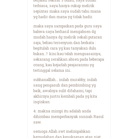
terbiasa, saya hanya cukup melirik
sepintas maka saya sudah tahu mana
yg hadir dan mana yg tidak hadir.
maka saya sampaikan pada guru saya
bahwa saya berhasil mengabsen dg
mudah hanya dg melirik sekali putaran
saja, beliau tersenyum dan berkata :
begitulah cara yg kau tanyakan dulu
bukan..?. kini kau telah menguasainya,
sekarang serahkan absen pada beberapa
orang, kau kejarlah peajaranmu yg
tertinggal selama ini..
subhanalllah… inilah murabby, inilah
sang pengasuh dan pembimbing yg
baik, awalnya sulit difahami, tapi
akhirnya justru kembali pada yg kita
inginkan
4. makna mimpi itu adalah anda
dihimbau memperbanyak sunnah Rasul
saw.
semoga Allah swt melimpahkan
kemudahan dan kesuksesan atas niat