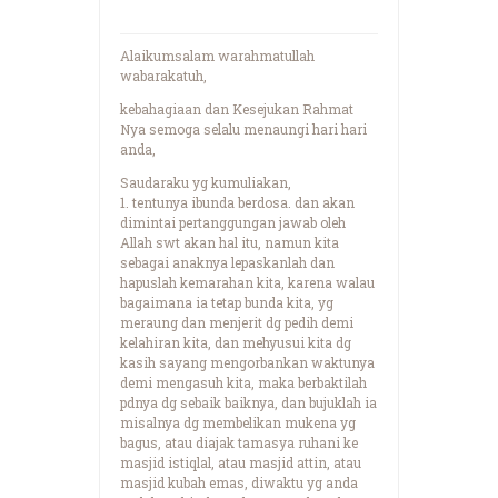
Alaikumsalam warahmatullah
wabarakatuh,
kebahagiaan dan Kesejukan Rahmat
Nya semoga selalu menaungi hari hari
anda,
Saudaraku yg kumuliakan,
1. tentunya ibunda berdosa. dan akan
dimintai pertanggungan jawab oleh
Allah swt akan hal itu, namun kita
sebagai anaknya lepaskanlah dan
hapuslah kemarahan kita, karena walau
bagaimana ia tetap bunda kita, yg
meraung dan menjerit dg pedih demi
kelahiran kita, dan mehyusui kita dg
kasih sayang mengorbankan waktunya
demi mengasuh kita, maka berbaktilah
pdnya dg sebaik baiknya, dan bujuklah ia
misalnya dg membelikan mukena yg
bagus, atau diajak tamasya ruhani ke
masjid istiqlal, atau masjid attin, atau
masjid kubah emas, diwaktu yg anda