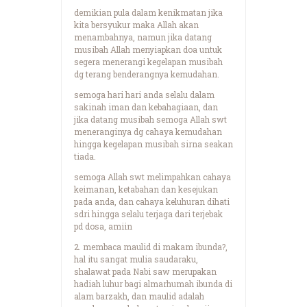
demikian pula dalam kenikmatan jika
kita bersyukur maka Allah akan
menambahnya, namun jika datang
musibah Allah menyiapkan doa untuk
segera menerangi kegelapan musibah
dg terang benderangnya kemudahan.
semoga hari hari anda selalu dalam
sakinah iman dan kebahagiaan, dan
jika datang musibah semoga Allah swt
meneranginya dg cahaya kemudahan
hingga kegelapan musibah sirna seakan
tiada.
semoga Allah swt melimpahkan cahaya
keimanan, ketabahan dan kesejukan
pada anda, dan cahaya keluhuran dihati
sdri hingga selalu terjaga dari terjebak
pd dosa, amiin
2. membaca maulid di makam ibunda?,
hal itu sangat mulia saudaraku,
shalawat pada Nabi saw merupakan
hadiah luhur bagi almarhumah ibunda di
alam barzakh, dan maulid adalah