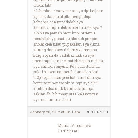
sholat bib?
2.bib mhon doanya agar sya dpt kerjaan
yg baik dan halal utk menghidupi
keluarga dan untk ibdah sya
3.hamba ingin hbib bercerita untk sya ?
4.bib sya pernah bermimpi bertemu
rosulullah yg saat itu akan di pimpin
sholat oleh bliau tpi pakaian sya cuma
sarung dan kaos dalam sya merasa
kurg sopan dan adab kmudian sya
menangis dan melihat bliau pun melihat
sya sambil senyum. Pda saat itu bliau
pakai bju warna merah dan tdk pakai
tu2p kepala atau peci.hati dan bdan sya
bergetar.mhon taesir mimpi sya bib?
5.mhon doa untk kami sekeluarga
sekian dlu bib maap atas kelancngan
sya muhammad beni
January 20, 2012 at 10:01 am
#197167888
Munzir Almusawa
Participant