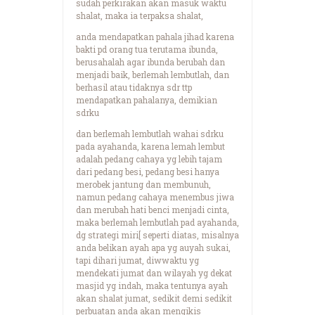
sudah perkirakan akan masuk waktu
shalat, maka ia terpaksa shalat,
anda mendapatkan pahala jihad karena
bakti pd orang tua terutama ibunda,
berusahalah agar ibunda berubah dan
menjadi baik, berlemah lembutlah, dan
berhasil atau tidaknya sdr ttp
mendapatkan pahalanya, demikian
sdrku
dan berlemah lembutlah wahai sdrku
pada ayahanda, karena lemah lembut
adalah pedang cahaya yg lebih tajam
dari pedang besi, pedang besi hanya
merobek jantung dan membunuh,
namun pedang cahaya menembus jiwa
dan merubah hati benci menjadi cinta,
maka berlemah lembutlah pad ayahanda,
dg strategi miri[ seperti diatas, misalnya
anda belikan ayah apa yg auyah sukai,
tapi dihari jumat, diwwaktu yg
mendekati jumat dan wilayah yg dekat
masjid yg indah, maka tentunya ayah
akan shalat jumat, sedikit demi sedikit
perbuatan anda akan mengikis