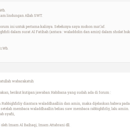
Wb.
lam lindungan Allah SWT.
forum ini untuk pertama kalinya. Sebelunya saya mohon ma\’af.
ghfirli dalam surat Al Fatihah (antara : waladdolin dan amin) dalam sholat 
r.Wb.
tullah wabarakatuh
kan, berikut kutipan jawaban Habibana yang sudah ada di forum :
 Rabbighfirliy diantara waladdhaalliin dan amin, maka dijelaskan bahwa pad
etelah membaca waladdhaallin beliau saw membaca rabbighfirliy, lalu amiin. 
b syafii,
 oleh Imam Al Baihaqi, Imam Attabrani dll.