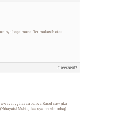
hukumnya bagaimana. Terimakasih atas
#109928957
a riwayat yg hasan bahwa Rasul saw jika
(Nihayatul Muhtaj ilaa syarah Alminhaj)