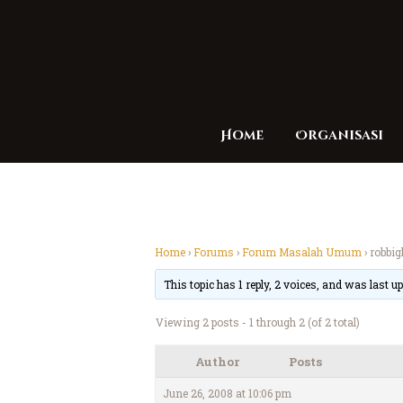
Home
Organisasi
Home
›
Forums
›
Forum Masalah Umum
›
robbigh
This topic has 1 reply, 2 voices, and was last 
Viewing 2 posts - 1 through 2 (of 2 total)
Author
Posts
June 26, 2008 at 10:06 pm