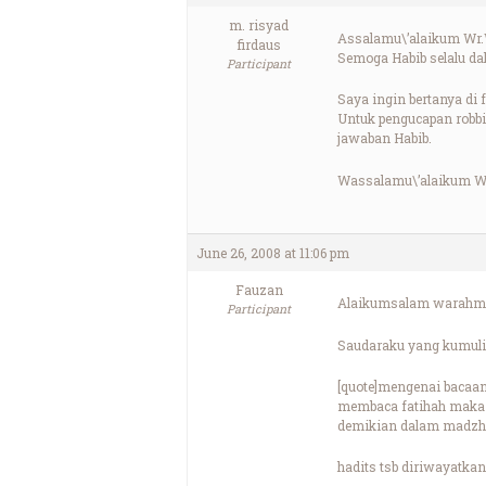
m. risyad
Assalamu\’alaikum Wr.
firdaus
Semoga Habib selalu da
Participant
Saya ingin bertanya di 
Untuk pengucapan robbi
jawaban Habib.
Wassalamu\’alaikum W
June 26, 2008 at 11:06 pm
Fauzan
Alaikumsalam warahma
Participant
Saudaraku yang kumulia
[quote]mengenai bacaan
membaca fatihah maka s
demikian dalam madzha
hadits tsb diriwayatkan