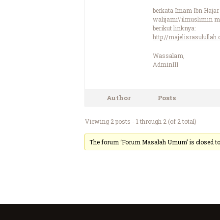
berkata Imam Ibn Hajar 
walijami\’ilmuslimin ma
berikut linknya:
http://majelisrasulull
Wassalam,
AdminIII
Author
Posts
Viewing 2 posts - 1 through 2 (of 2 total)
The forum ‘Forum Masalah Umum’ is closed to 