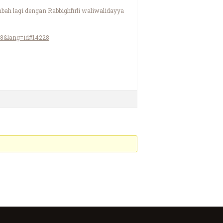
mbah lagi dengan Rabbighfirli waliwalidayya
28&lang=id#14228