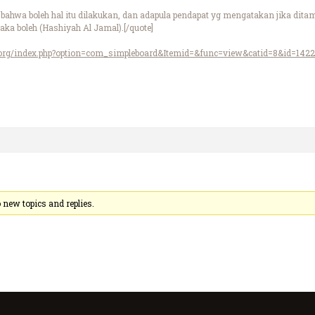
bahwa boleh hal itu dilakukan, dan adapula pendapat yg mengatakan jika dita
ka boleh (Hashiyah Al Jamal).[/quote]
ah.org/index.php?option=com_simpleboard&Itemid=&func=view&catid=8&id=142
new topics and replies.