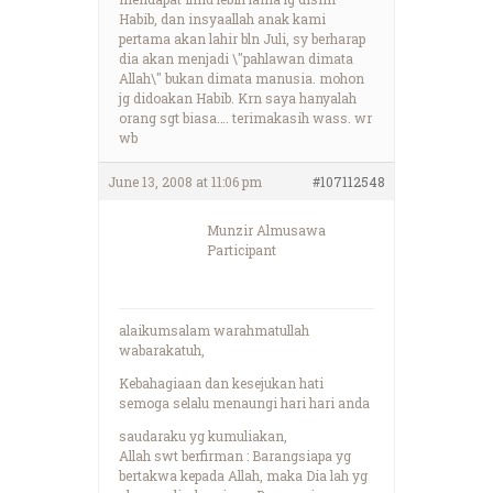
Habib, dan insyaallah anak kami
pertama akan lahir bln Juli, sy berharap
dia akan menjadi \"pahlawan dimata
Allah\" bukan dimata manusia. mohon
jg didoakan Habib. Krn saya hanyalah
orang sgt biasa…. terimakasih wass. wr
wb
June 13, 2008 at 11:06 pm
#107112548
Munzir Almusawa
Participant
alaikumsalam warahmatullah
wabarakatuh,
Kebahagiaan dan kesejukan hati
semoga selalu menaungi hari hari anda
saudaraku yg kumuliakan,
Allah swt berfirman : Barangsiapa yg
bertakwa kepada Allah, maka Dia lah yg