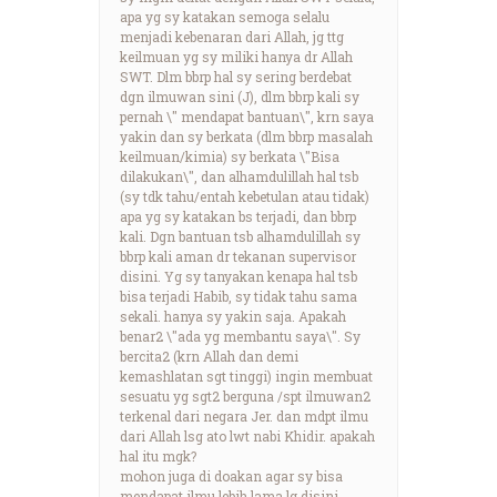
apa yg sy katakan semoga selalu
menjadi kebenaran dari Allah, jg ttg
keilmuan yg sy miliki hanya dr Allah
SWT. Dlm bbrp hal sy sering berdebat
dgn ilmuwan sini (J), dlm bbrp kali sy
pernah \" mendapat bantuan\", krn saya
yakin dan sy berkata (dlm bbrp masalah
keilmuan/kimia) sy berkata \"Bisa
dilakukan\", dan alhamdulillah hal tsb
(sy tdk tahu/entah kebetulan atau tidak)
apa yg sy katakan bs terjadi, dan bbrp
kali. Dgn bantuan tsb alhamdulillah sy
bbrp kali aman dr tekanan supervisor
disini. Yg sy tanyakan kenapa hal tsb
bisa terjadi Habib, sy tidak tahu sama
sekali. hanya sy yakin saja. Apakah
benar2 \"ada yg membantu saya\". Sy
bercita2 (krn Allah dan demi
kemashlatan sgt tinggi) ingin membuat
sesuatu yg sgt2 berguna /spt ilmuwan2
terkenal dari negara Jer. dan mdpt ilmu
dari Allah lsg ato lwt nabi Khidir. apakah
hal itu mgk?
mohon juga di doakan agar sy bisa
mendapat ilmu lebih lama lg disini