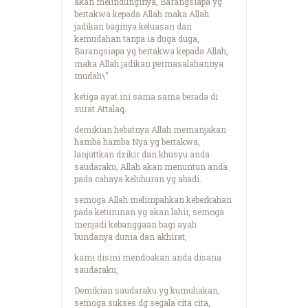
akan melindunginya, Barangsiapa yg
bertakwa kepada Allah maka Allah
jadikan baginya keluasan dan
kemudahan tanpa ia duga duga,
Barangsiapa yg bertakwa kepada Allah,
maka Allah jadikan permasalahannya
mudah\"
ketiga ayat ini sama sama berada di
surat Attalaq.
demikian hebatnya Allah memanjakan
hamba hamba Nya yg bertakwa,
lanjuttkan dzikir dan khusyu anda
saudaraku, Allah akan menuntun anda
pada cahaya keluhuran yg abadi.
semoga Allah melimpahkan keberkahan
pada keturunan yg akan lahir, semoga
menjadi kebanggaan bagi ayah
bundanya dunia dan akhirat,
kami disini mendoakan anda disana
saudaraku,
Demikian saudaraku yg kumuliakan,
semoga sukses dg segala cita cita,