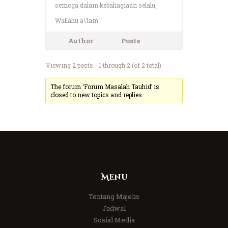
semoga dalam kebahagiaan selalu,
Wallahu a\’lam
Author
Posts
Viewing 2 posts - 1 through 2 (of 2 total)
The forum ‘Forum Masalah Tauhid’ is
closed to new topics and replies.
Menu
Tentang Majelis
Jadwal
Sosial Media