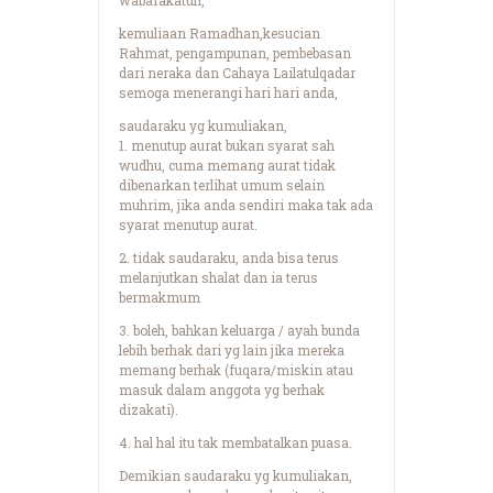
kemuliaan Ramadhan,kesucian
Rahmat, pengampunan, pembebasan
dari neraka dan Cahaya Lailatulqadar
semoga menerangi hari hari anda,
saudaraku yg kumuliakan,
1. menutup aurat bukan syarat sah
wudhu, cuma memang aurat tidak
dibenarkan terlihat umum selain
muhrim, jika anda sendiri maka tak ada
syarat menutup aurat.
2. tidak saudaraku, anda bisa terus
melanjutkan shalat dan ia terus
bermakmum
3. boleh, bahkan keluarga / ayah bunda
lebih berhak dari yg lain jika mereka
memang berhak (fuqara/miskin atau
masuk dalam anggota yg berhak
dizakati).
4. hal hal itu tak membatalkan puasa.
Demikian saudaraku yg kumuliakan,