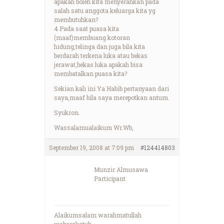
apakah boleh kita menyerahkan pada
salah satu anggota keluarga kita yg
membutuhkan?
4.Pada saat puasa kita
(maaf)membuang kotoran
hidung,telinga dan juga bila kita
berdarah terkena luka atau bekas
jerawat,bekas luka apakah bisa
membatalkan puasa kita?
Sekian kali ini Ya Habib pertanyaan dari
saya,maaf bila saya merepotkan antum.
Syukron.
Wassalamualaikum Wr.Wb,
September 19, 2008 at 7:09 pm
#124414803
Munzir Almusawa
Participant
Alaikumsalam warahmatullah
wabarakatuh,