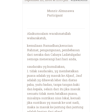
Munzir Almusawa
Participant
Alaikumsalam warahmatullah
wabarakatuh,
kemuliaan Ramadhan,kesucian
Rahmat, pengampunan, pembebasan
dari neraka dan Cahaya Lailatulqadar
semoga menerangi hari hari anda,
saudaraku yg kumuliakan,
1. tidak saudaraku, yg membatalkan
puasa adalah yg masuk ke Aljauf, Jauf
adalah yg dibawah leher dan diatas
paha, yaitu badan, tanpa tangan kaki
dan kepala, selain dari itu jika masuk
sesuatu tidak mem batalkan puasa,
misalnya suntikan nius lokal, kecuali
jika suntikan yg masuk ke urat nadi,
maka ia masuk ke jantung dan jantung
adalah bagian dari aljauf.