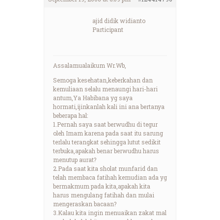
ajid didik widianto
Participant
Assalamualaikum Wr.Wb,
Semoga kesehatan,keberkahan dan
kemuliaan selalu menaungi hari-hari
antum,Ya Habibana yg saya
hormati,ijinkanlah kali ini ana bertanya
beberapa hal:
1.Pernah saya saat berwudhu di tegur
oleh Imam karena pada saat itu sarung
terlalu terangkat sehingga lutut sedikit
terbuka,apakah benar berwudhu harus
menutup aurat?
2.Pada saat kita sholat munfarid dan
telah membaca fatihah kemudian ada yg
bermakmum pada kita,apakah kita
harus mengulang fatihah dan mulai
mengeraskan bacaan?
3.Kalau kita ingin menuaikan zakat mal