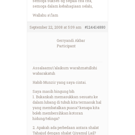
semoga sukses dg segala cita cita,
semoga dalam kebahagiaan selalu,
Wallahu a\’lam
September 22, 2008 at 5:09 am
#124414880
Gerryandi Akbar
Participant
Assalaamu\’alaikum warahmatullohi
wabarakatuh
Habib Munzir yang saya cintai.
Saya masih bingung bib.
1. Bukankah memasukkan sesuatu ke
dalam lubang di tubuh kita termasuk hal
yang membatalkan puasa? kenapa kita
boleh membersihkan kotoran
hidung/telinga?
2. Apakah ada perbedaan antara shalat
Tahajud dengan shalat Qiyamul Lail?