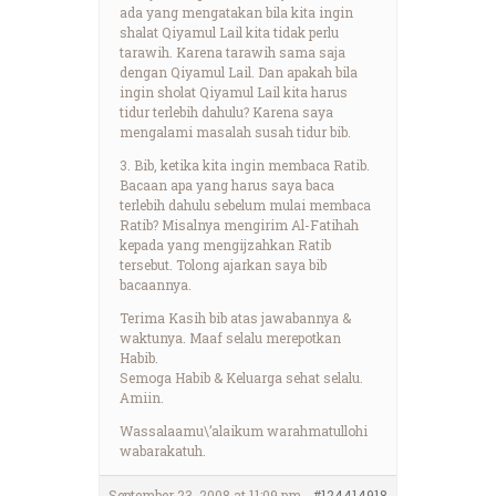
ada yang mengatakan bila kita ingin
shalat Qiyamul Lail kita tidak perlu
tarawih. Karena tarawih sama saja
dengan Qiyamul Lail. Dan apakah bila
ingin sholat Qiyamul Lail kita harus
tidur terlebih dahulu? Karena saya
mengalami masalah susah tidur bib.
3. Bib, ketika kita ingin membaca Ratib.
Bacaan apa yang harus saya baca
terlebih dahulu sebelum mulai membaca
Ratib? Misalnya mengirim Al-Fatihah
kepada yang mengijzahkan Ratib
tersebut. Tolong ajarkan saya bib
bacaannya.
Terima Kasih bib atas jawabannya &
waktunya. Maaf selalu merepotkan
Habib.
Semoga Habib & Keluarga sehat selalu.
Amiin.
Wassalaamu\’alaikum warahmatullohi
wabarakatuh.
September 23, 2008 at 11:09 pm
#124414918