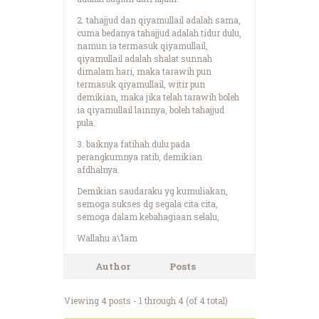
2. tahajjud dan qiyamullail adalah sama,
cuma bedanya tahajjud adalah tidur dulu,
namun ia termasuk qiyamullail,
qiyamullail adalah shalat sunnah
dimalam hari, maka tarawih pun
termasuk qiyamullail, witir pun
demikian, maka jika telah tarawih boleh
ia qiyamullail lainnya, boleh tahajjud
pula.
3. baiknya fatihah dulu pada
perangkumnya ratib, demikian
afdhalnya.
Demikian saudaraku yg kumuliakan,
semoga sukses dg segala cita cita,
semoga dalam kebahagiaan selalu,
Wallahu a\’lam
Author
Posts
Viewing 4 posts - 1 through 4 (of 4 total)