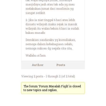
masjidnya jauh atau tak ada yg mau
melakukan jumat dari muslimin yg
sangat sedikit.
2. jika ia niat tinggal 6 hari atau lebih
disuatu wilayah maka sejak ia masuk
wilayah itu walau belum 6 hari ia sudah
bukan musafir.
Demikian saudaraku yg kumuliakan,
semoga dalam kebahagiaan selalu,
semoga sukses dg segala cita cita,
Wallahu a\’lam
Author
Posts
Viewing 2 posts - 1 through 2 (of 2 total)
The forum ‘Forum Masalah Fiqih’ is closed
to new topics and replies.