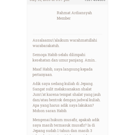
Rahmat Ardiansyah
Member
Assalaamu\’alaikum warahmatullahi
warabarakatuh.
Semoga Habib selalu dilimpahi
kesehatan dan umur panjang. Amin..
Maaf Habib, saya langsung kepada
pertanyaan.
Adik saya sedang kuliah di Jepang.
Sangat sulit melaksanakan shalat
Jum\’at karena tempat shalat yang jauh
dan/atau bentrok dengan jadwal kuliah.
Apa yang harus adik saya lakukan?
Mohon saran Habib.
Mengenai hukum musafir, apakah adik
saya masih termasuk musafir? Ia di
Jepang sudah 1 tahun dan masih 3