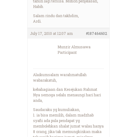
tahun lagi tersisa. Mohon penjelasan,
Habib.
Salam rindu dan takhdim,
Ardi.
July 17, 2010 at 12:07 am
#187464602
Munzir Almusawa
Participant
Alaikumsalam warahmatullah
wabarakatuh,
kebahagiaan dan Kesejukan Rahmat
Nya semoga selalu menaungi hari hari
anda,
Saudaraku yg kumuliakan,
1. ia bisa memilih, dalam madzhab
syafii ada pula pendapat yg
membolehkan shalat jumat walau hanya
8 orang, jika tak memungkinkan maka
tak wajib baginya jumat, misalnya