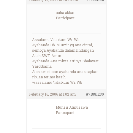
aulia akbar
Participant
Assalamu \’alaikum Wr. Wb
Ayahanda Hb. Munzir yg ana cintai,
semoga Ayahanda dalam lindungan
Allah SWT. Amin.
Ayahanda Ana minta artinya Shalawat
Yarobbama.
Atas kesediaan ayahanda ana ucapkan
ribuan terima kasih.
wassalamu \’alaikum Wr. Wb
February 16, 2006 at 1:02 am
#71881230
Munzir Almusawa
Participant