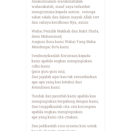
Alaikumsalam warahmatullah
wabarakatuh, maaf saya terlambat
mengirimnya kepada antum.. semoga
sehat selalu dan dalam inayah Allah swt
dan cahaya keridhoan Nya, amiin
Wahai Pemilik Makkah dan Bukit Shafa,
demi Muhammad,
Ampuni dosa kami Wahai Yang Maha
Mendengar do?a kami.
Sembunyikanlah Kecintaan kepada
kami apabila engkau menginginkan
ridho kami
(para guru guru mu),
Dan jagalah agar kau tak sesumbarkan
apa-apa yang kau ketahui dari
Kemuliaan kami.
Tunduk dan panutlah kami apabila kau
menginginkan bergabung dengan kami,
Dan tinggalkanlah cita-cita kosongmu
apabila engkau menginginkan
apa yang kami cita-citakan.
Dan jadikanlah sisa usiamu kini untuk
berada di pintu-pintu kami,