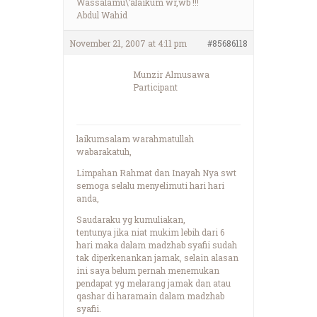
Wassalamu\’alaikum wr,wb !!!
Abdul Wahid
November 21, 2007 at 4:11 pm
#85686118
Munzir Almusawa
Participant
laikumsalam warahmatullah
wabarakatuh,
Limpahan Rahmat dan Inayah Nya swt
semoga selalu menyelimuti hari hari
anda,
Saudaraku yg kumuliakan,
tentunya jika niat mukim lebih dari 6
hari maka dalam madzhab syafii sudah
tak diperkenankan jamak, selain alasan
ini saya belum pernah menemukan
pendapat yg melarang jamak dan atau
qashar di haramain dalam madzhab
syafii.