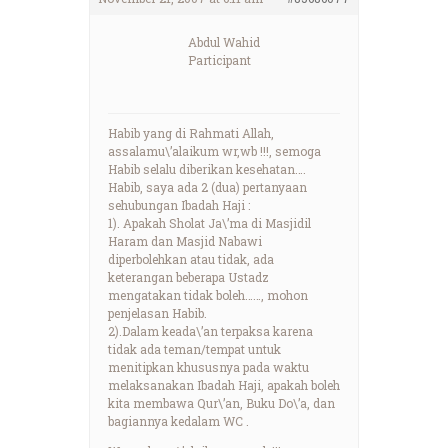
Abdul Wahid
Participant
Habib yang di Rahmati Allah,
assalamu\’alaikum wr,wb !!!, semoga
Habib selalu diberikan kesehatan….
Habib, saya ada 2 (dua) pertanyaan
sehubungan Ibadah Haji :
1). Apakah Sholat Ja\’ma di Masjidil
Haram dan Masjid Nabawi
diperbolehkan atau tidak, ada
keterangan beberapa Ustadz
mengatakan tidak boleh……, mohon
penjelasan Habib.
2).Dalam keada\’an terpaksa karena
tidak ada teman/tempat untuk
menitipkan khususnya pada waktu
melaksanakan Ibadah Haji, apakah boleh
kita membawa Qur\’an, Buku Do\’a, dan
bagiannya kedalam WC .