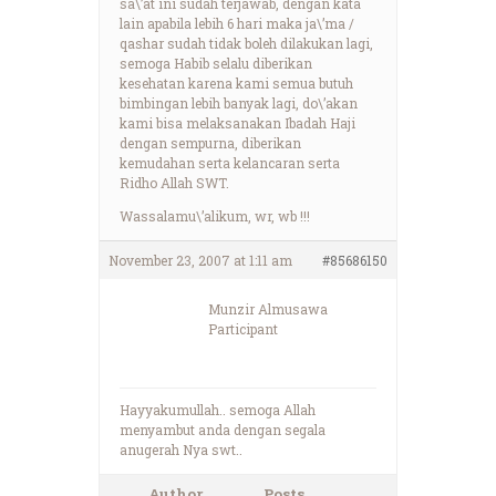
sa\’at ini sudah terjawab, dengan kata
lain apabila lebih 6 hari maka ja\’ma /
qashar sudah tidak boleh dilakukan lagi,
semoga Habib selalu diberikan
kesehatan karena kami semua butuh
bimbingan lebih banyak lagi, do\’akan
kami bisa melaksanakan Ibadah Haji
dengan sempurna, diberikan
kemudahan serta kelancaran serta
Ridho Allah SWT.
Wassalamu\’alikum, wr, wb !!!
November 23, 2007 at 1:11 am
#85686150
Munzir Almusawa
Participant
Hayyakumullah.. semoga Allah
menyambut anda dengan segala
anugerah Nya swt..
Author
Posts