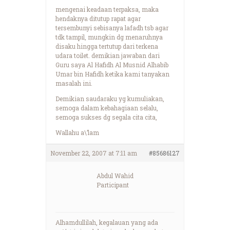
mengenai keadaan terpaksa, maka
hendaknya ditutup rapat agar
tersembunyi sebisanya lafadh tsb agar
tdk tampil, mungkin dg menaruhnya
disaku hingga tertutup dari terkena
udara toilet. demikian jawaban dari
Guru saya Al Hafidh Al Musnid Alhabib
Umar bin Hafidh ketika kami tanyakan
masalah ini.
Demikian saudaraku yg kumuliakan,
semoga dalam kebahagiaan selalu,
semoga sukses dg segala cita cita,
Wallahu a\’lam
November 22, 2007 at 7:11 am
#85686127
Abdul Wahid
Participant
Alhamdullilah, kegalauan yang ada