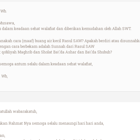
 Wb.
 Musawa,
 dalam keadaan sehat walafiat dan diberikan kemudahan oleh Allah SWT.
anakah cara (maaf) buang air kecil Rasul SAW? Apakah berdiri atau disunnahk
dengan cara berbekam adalah Sunnah dari Rasul SAW
t qobliyah Maghrib dan Sholat Ba\’da Ashar dan Ba\’da Shubuh?
emoga antum selalu dalam keadaan sehat walafiat,
 Wb,
tullah wabarakatuh,
ukan Rahmat Nya semoga selalu menaungi hari hari anda,
an,