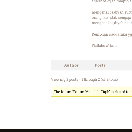
shalat ba;dyah magrib 
mengenai ba;diyah subu
orang tsb tidak sengaj
mengenai ba;diyah asa
Demikian saudaraku yg 
Wallahu a\’lam
Author
Posts
Viewing 2 posts - 1 through 2 (of 2 total)
The forum ‘Forum Masalah Fiqih’ is closed to n