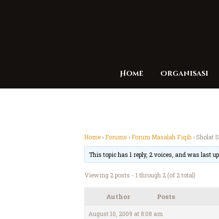
Home
Organisasi
Home
›
Forums
›
Forum Masalah Fiqih
›
Sholat 
This topic has 1 reply, 2 voices, and was last 
Viewing 2 posts - 1 through 2 (of 2 total)
Author
Posts
August 10, 2009 at 8:08 am