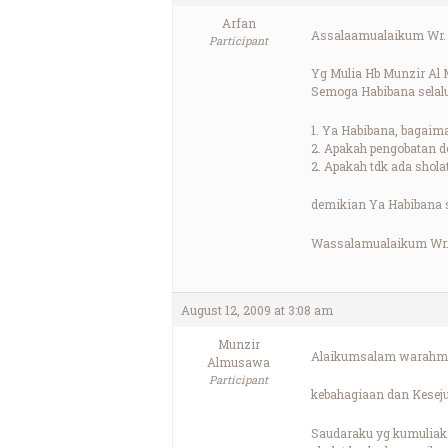
Arfan
Assalaamualaikum Wr.
Participant
Yg Mulia Hb Munzir Al
Semoga Habibana selalu
1. Ya Habibana, bagaim
2. Apakah pengobatan 
2. Apakah tdk ada shola
demikian Ya Habibana s
Wassalamualaikum Wr.
August 12, 2009 at 3:08 am
Munzir
Alaikumsalam warahma
Almusawa
Participant
kebahagiaan dan Kesej
Saudaraku yg kumuliak