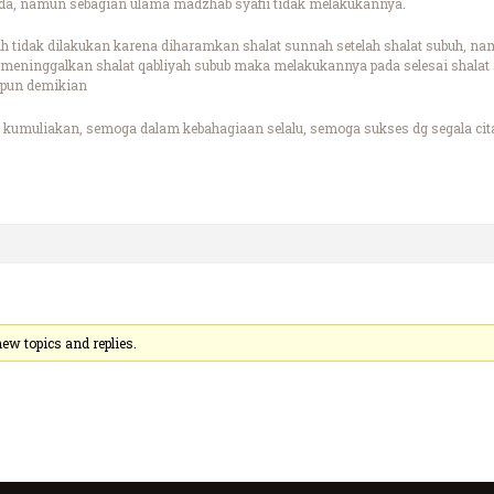
ada, namun sebagian ulama madzhab syafii tidak melakukannya.
h tidak dilakukan karena diharamkan shalat sunnah setelah shalat subuh, 
a meninggalkan shalat qabliyah subub maka melakukannya pada selesai shalat 
rpun demikian
kumuliakan, semoga dalam kebahagiaan selalu, semoga sukses dg segala cita
ew topics and replies.