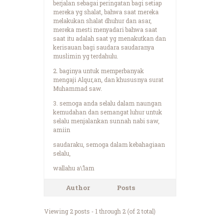
berjalan sebagai peringatan bagi setiap
mereka yg shalat, bahwa saat mereka
melakukan shalat dhuhur dan asar,
mereka mesti menyadari bahwa saat
saat itu adalah saat yg menakutkan dan
kerisauan bagi saudara saudaranya
muslimin yg terdahulu.
2. baginya untuk memperbanyak
mengaji Alqur,an, dan khususnya surat
Muhammad saw.
3. semoga anda selalu dalam naungan
kemudahan dan semangat luhur untuk
selalu menjalankan sunnah nabi saw,
amiin
saudaraku, semoga dalam kebahagiaan
selalu,
wallahu a\’lam
Author
Posts
Viewing 2 posts - 1 through 2 (of 2 total)