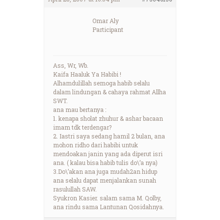
Omar Aly
Participant
Ass, Wr, Wb.
Kaifa Haaluk Ya Habibi !
Alhamdulillah semoga habib selalu
dalam lindungan & cahaya rahmat Allha
SWT.
ana mau bertanya :
1. kenapa sholat zhuhur & ashar bacaan
imam tdk terdengar?
2. Iastri saya sedang hamil 2 bulan, ana
mohon ridho dari habibi untuk
mendoakan janin yang ada diperut isri
ana. ( kalau bisa habib tulis do\’a nya)
3.Do\’akan ana juga mudah2an hidup
ana selalu dapat menjalankan sunah
rasulullah SAW.
Syukron Kasier. salam sama M. Qolby,
ana rindu sama Lantunan Qosidahnya.