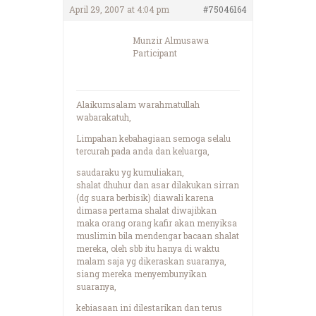
April 29, 2007 at 4:04 pm
#75046164
Munzir Almusawa
Participant
Alaikumsalam warahmatullah
wabarakatuh,
Limpahan kebahagiaan semoga selalu
tercurah pada anda dan keluarga,
saudaraku yg kumuliakan,
shalat dhuhur dan asar dilakukan sirran
(dg suara berbisik) diawali karena
dimasa pertama shalat diwajibkan
maka orang orang kafir akan menyiksa
muslimin bila mendengar bacaan shalat
mereka, oleh sbb itu hanya di waktu
malam saja yg dikeraskan suaranya,
siang mereka menyembunyikan
suaranya,
kebiasaan ini dilestarikan dan terus