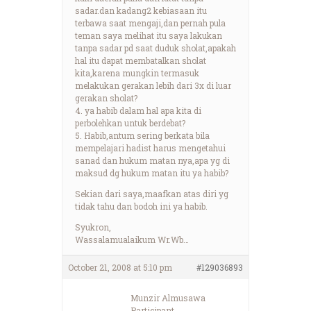
sadar.dan kadang2 kebiasaan itu
terbawa saat mengaji,dan pernah pula
teman saya melihat itu saya lakukan
tanpa sadar pd saat duduk sholat,apakah
hal itu dapat membatalkan sholat
kita,karena mungkin termasuk
melakukan gerakan lebih dari 3x di luar
gerakan sholat?
4. ya habib dalam hal apa kita di
perbolehkan untuk berdebat?
5. Habib,antum sering berkata bila
mempelajari hadist harus mengetahui
sanad dan hukum matan nya,apa yg di
maksud dg hukum matan itu ya habib?
Sekian dari saya,maafkan atas diri yg
tidak tahu dan bodoh ini ya habib.
Syukron,
Wassalamualaikum Wr.Wb…
October 21, 2008 at 5:10 pm
#129036893
Munzir Almusawa
Participant