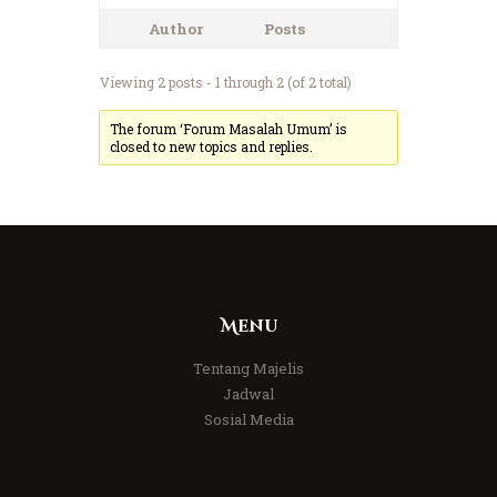
Author
Posts
Viewing 2 posts - 1 through 2 (of 2 total)
The forum ‘Forum Masalah Umum’ is
closed to new topics and replies.
Menu
Tentang Majelis
Jadwal
Sosial Media