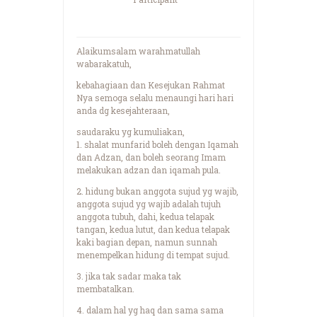
Alaikumsalam warahmatullah
wabarakatuh,
kebahagiaan dan Kesejukan Rahmat
Nya semoga selalu menaungi hari hari
anda dg kesejahteraan,
saudaraku yg kumuliakan,
1. shalat munfarid boleh dengan Iqamah
dan Adzan, dan boleh seorang Imam
melakukan adzan dan iqamah pula.
2. hidung bukan anggota sujud yg wajib,
anggota sujud yg wajib adalah tujuh
anggota tubuh, dahi, kedua telapak
tangan, kedua lutut, dan kedua telapak
kaki bagian depan, namun sunnah
menempelkan hidung di tempat sujud.
3. jika tak sadar maka tak
membatalkan.
4. dalam hal yg haq dan sama sama