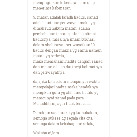
menginginkan kebenaran dan siap
menerima kebenaran,
5. matan adalah lafadh hadits, sanad
adalah untaian periwayat, maka yg
dimaksud hukum matan, adalah
pembahasan tentang lafadh kalimat
haditsnya, misalnya imam bukhari
dalam shahihnya meriwayatkan 10
hadits dengan makna yg sama namun
matan yg berbeda,
maka memahami hadits dengan sanad
dan matan adalah dari segi kalimatnya
dan periwayatnya.
dan jika kita belum mempunyai waktu
mempelajari hadits maka hendaknya
mengikuti guru yg ahli ilmu hadits yg
memounyai sanad pada para
Muhadditsin, agar tidak tersesat.
Demikian saudaraku yg kumuliakan,
semoga sukses dg segala cita cita,
semoga dalam kebahagiaan selalu,
Wallahu a\’lam