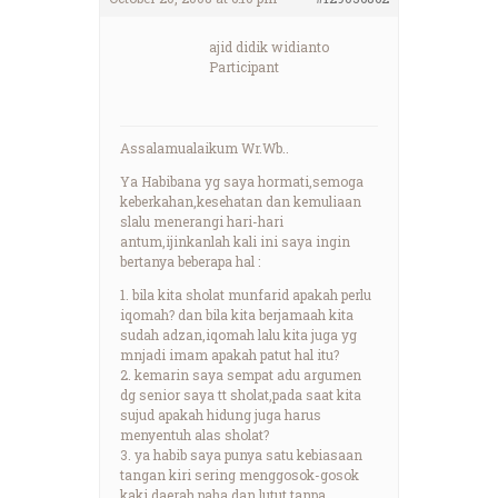
ajid didik widianto
Participant
Assalamualaikum Wr.Wb..
Ya Habibana yg saya hormati,semoga
keberkahan,kesehatan dan kemuliaan
slalu menerangi hari-hari
antum,ijinkanlah kali ini saya ingin
bertanya beberapa hal :
1. bila kita sholat munfarid apakah perlu
iqomah? dan bila kita berjamaah kita
sudah adzan,iqomah lalu kita juga yg
mnjadi imam apakah patut hal itu?
2. kemarin saya sempat adu argumen
dg senior saya tt sholat,pada saat kita
sujud apakah hidung juga harus
menyentuh alas sholat?
3. ya habib saya punya satu kebiasaan
tangan kiri sering menggosok-gosok
kaki daerah paha dan lutut tanpa