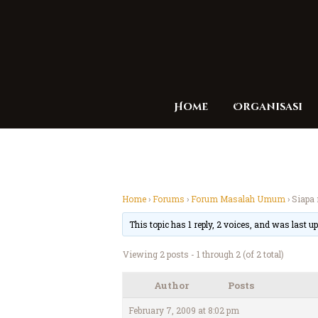
Home
Organisasi
Home
›
Forums
›
Forum Masalah Umum
›
Siapa
This topic has 1 reply, 2 voices, and was last 
Viewing 2 posts - 1 through 2 (of 2 total)
Author
Posts
February 7, 2009 at 8:02 pm