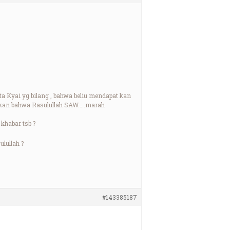
a Kyai yg bilang , bahwa beliu mendapat kan
takan bahwa Rasulullah SAW…..marah
khabar tsb ?
lullah ?
#143385187