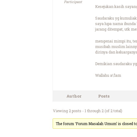
Participant
Kesejukan kasih sayang
Saudaraku yg kumuliak
saya lupa nama ibunda b
jarang ditempat, utk me
mengenai mimpi itu, te
musibah muslim lainnya
dirinya dan keluarganya
Demikian saudaraku yg 
Wallahu a\’lam
Author
Posts
Viewing 2 posts - 1 through 2 (of 2 total)
The forum ‘Forum Masalah Umum’ is closed to 