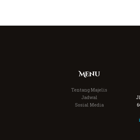
Menu
Tentang Majelis
Jadwal
J
Sosial Media
6