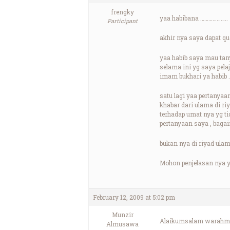
frengky
yaa habibana ………………..
Participant
akhir nya saya dapat q
yaa habib saya mau tan
selama ini yg saya pela
imam bukhari ya habib
satu lagi yaa pertanya
khabar dari ulama di r
terhadap umat nya yg t
pertanyaan saya , bagai
bukan nya di riyad ula
Mohon penjelasan nya y
February 12, 2009 at 5:02 pm
Munzir
Alaikumsalam warahma
Almusawa