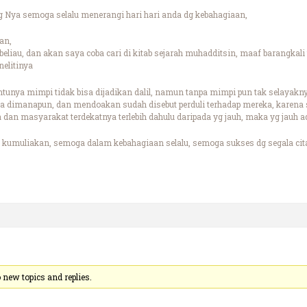
 Nya semoga selalu menerangi hari hari anda dg kebahagiaan,
an,
eliau, dan akan saya coba cari di kitab sejarah muhadditsin, maaf barangkali 
nelitinya
ntunya mimpi tidak bisa dijadikan dalil, namun tanpa mimpi pun tak selayakn
 dimanapun, dan mendoakan sudah disebut perduli terhadap mereka, karena 
 dan masyarakat terdekatnya terlebih dahulu daripada yg jauh, maka yg jauh a
kumuliakan, semoga dalam kebahagiaan selalu, semoga sukses dg segala cita
new topics and replies.