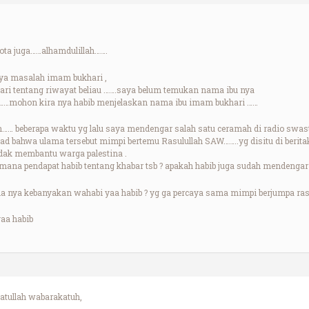
uota juga……alhamdulillah…….
ya masalah imam bukhari ,
jari tentang riwayat beliau …….saya belum temukan nama ibu nya
 ……mohon kira nya habib menjelaskan nama ibu imam bukhari ……
an…… beberapa waktu yg lalu saya mendengar salah satu ceramah di radio swast
iyad bahwa ulama tersebut mimpi bertemu Rasulullah SAW……..yg disitu di beri
idak membantu warga palestina .
mana pendapat habib tentang khabar tsb ? apakah habib juga sudah mendengar 
ma nya kebanyakan wahabi yaa habib ? yg ga percaya sama mimpi berjumpa rasu
aa habib
tullah wabarakatuh,