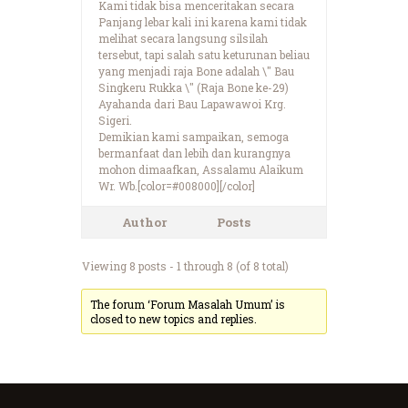
Kami tidak bisa menceritakan secara
Panjang lebar kali ini karena kami tidak
melihat secara langsung silsilah
tersebut, tapi salah satu keturunan beliau
yang menjadi raja Bone adalah \" Bau
Singkeru Rukka \" (Raja Bone ke-29)
Ayahanda dari Bau Lapawawoi Krg.
Sigeri.
Demikian kami sampaikan, semoga
bermanfaat dan lebih dan kurangnya
mohon dimaafkan, Assalamu Alaikum
Wr. Wb.[color=#008000][/color]
Author
Posts
Viewing 8 posts - 1 through 8 (of 8 total)
The forum ‘Forum Masalah Umum’ is
closed to new topics and replies.