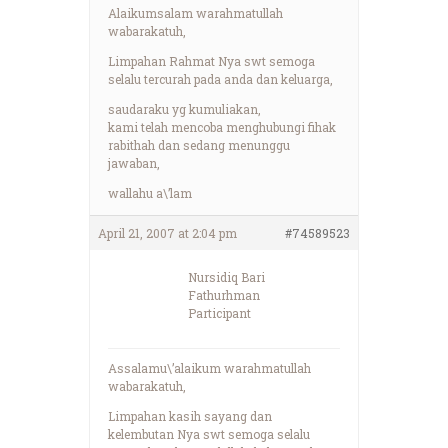
Alaikumsalam warahmatullah
wabarakatuh,
Limpahan Rahmat Nya swt semoga
selalu tercurah pada anda dan keluarga,
saudaraku yg kumuliakan,
kami telah mencoba menghubungi fihak
rabithah dan sedang menunggu
jawaban,
wallahu a\’lam
April 21, 2007 at 2:04 pm
#74589523
Nursidiq Bari
Fathurhman
Participant
Assalamu\’alaikum warahmatullah
wabarakatuh,
Limpahan kasih sayang dan
kelembutan Nya swt semoga selalu