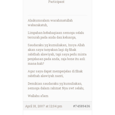
Participant
Alaikumsalam warahmatullah
wabarakatuh,
Limpahan kebahagiaan semoga selalu
tercurah pada anda dan keluarga,
Saudaraku yg kumuliakan, Insya Allah
akan saya tanyakan lagi dg fihak
rabithah alawiyah, tapi saya perlu minta
penjelasan pada anda, raja bone itu asli
mana kah?
Agar saya dapat memperjelas di fihak
rabithah alawiyah nanti,
Demikian saudaraku yg kumuliakan,
semoga dalam rahmat Nya swt selalu,
Wallahu a’lam
April 18, 2007 at 12:04 pm
#74589436