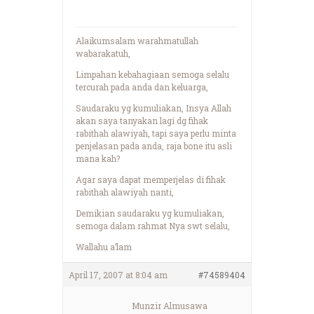
Alaikumsalam warahmatullah
wabarakatuh,
Limpahan kebahagiaan semoga selalu
tercurah pada anda dan keluarga,
Saudaraku yg kumuliakan, Insya Allah
akan saya tanyakan lagi dg fihak
rabithah alawiyah, tapi saya perlu minta
penjelasan pada anda, raja bone itu asli
mana kah?
Agar saya dapat memperjelas di fihak
rabithah alawiyah nanti,
Demikian saudaraku yg kumuliakan,
semoga dalam rahmat Nya swt selalu,
Wallahu a’lam
April 17, 2007 at 8:04 am
#74589404
Munzir Almusawa