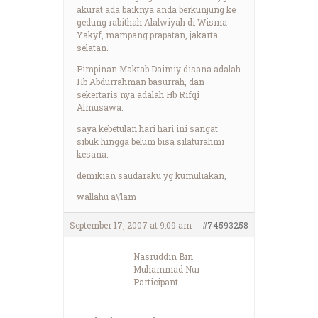
akurat ada baiknya anda berkunjung ke
gedung rabithah Alalwiyah di Wisma
Yakyf, mampang prapatan, jakarta
selatan.
Pimpinan Maktab Daimiy disana adalah
Hb Abdurrahman basurrah, dan
sekertaris nya adalah Hb Rifqi
Almusawa.
saya kebetulan hari hari ini sangat
sibuk hingga belum bisa silaturahmi
kesana.
demikian saudaraku yg kumuliakan,
wallahu a\’lam
September 17, 2007 at 9:09 am
#74593258
Nasruddin Bin
Muhammad Nur
Participant