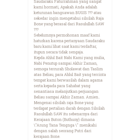
Saudaraku Faturrahman yang sangat
kami hormati, Apakah Anda adalah
keturunan bangsawan BUGIS ??? atau
sekedar ingin mengetahui silsilah Raja
Bone yang berasal dari Rasulullah SAW
???
Sebelumnya permohonan maaf kami
haturkan karena pertanyaan Saudaraku
baru kami lihat saat kami terdaftar,
itupun secara tidak sengaja.
Kepda Ahlul Bait Nabi Kami yang mulia,
Nabi Penutup sampai Akhir Zaman,
semoga tercurah Sholawat dan Taslim
atas Beliau, para Ahlul Bait yang tercinta
tempat kami berwasilah dalam agama
serta kepada para Sahabat yang
senantiasa melanjutkan perjuangan
Beliau sampai Akhir Zaman. Amien..
Mengenai silsilah raja Bone yang
terdapat pertalian darah dengan Silsilah
Rasulullah SAW itu sebenarnya dari
Kerajaan Buton (Buthuny) dimana
\"Arung Tana Tengnga \" menikahi
dengan salah seorang Putri dari
kerajaan Bone.