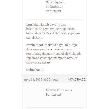
Nursidiq Bari
Fathurhman
Participant
Limpahan kasih sayang dan
kelembutan Nya swt semoga selalu
tercurah pada Rasulullah, keluarga dan
sahabatnya.
minta maaf, maksud saya..raja-raja
dari kerajaan bone.. adakah yang
tersmbung dengan Rasulullah ?kalu ada
raja yang keberapa? kerajaan bone di
sulawesi selatan.
terimakasih.
April 18, 2007 at 2:04 pm
#74589450
Munzir Almusawa
Participant