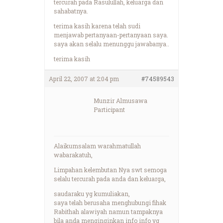
tercurah pada Rasulullah, keluarga dan
sahabatnya.
terima kasih karena telah sudi
menjawab pertanyaan-pertanyaan saya.
saya akan selalu menunggu jawabanya..
terima kasih
April 22, 2007 at 2:04 pm
#74589543
Munzir Almusawa
Participant
Alaikumsalam warahmatullah
wabarakatuh,
Limpahan kelembutan Nya swt semoga
selalu tercurah pada anda dan keluarga,
saudaraku yg kumuliakan,
saya telah berusaha menghubungi fihak
Rabithah alawiyah namun tampaknya
bila anda menginginkan info info yg