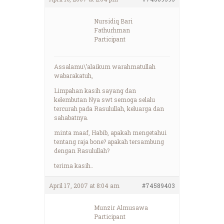
Nursidiq Bari
Fathurhman
Participant
Assalamu\’alaikum warahmatullah
wabarakatuh,
Limpahan kasih sayang dan
kelembutan Nya swt semoga selalu
tercurah pada Rasulullah, keluarga dan
sahabatnya.
minta maaf, Habib, apakah mengetahui
tentang raja bone? apakah tersambung
dengan Rasulullah?
terima kasih..
April 17, 2007 at 8:04 am
#74589403
Munzir Almusawa
Participant