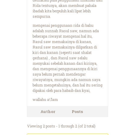
Rida tentunya, akan membuat pahala
ibadah kita berpuluh kali lipat lebih
sempurna.
mengenai penggunaan rida di bahu
adalah sunnah Rasul saw, namun ada
beberapa riwayat mengenai hal itu,
Rasul saw memakainya di kanan,
Rasul saw memakainya dilipatkan di
kiri dan kanan (seperti saat shalat
gerhana) , dan Rasul saw selalu
menyukai sebelah kanan dari kirinya,
dan mengenai penggunaannya di kiri
saya belum pernah mendengar
riwayatnya, mungkin ada namun saya
belum mengetahuinya, dan hal itu sering
dipakai oleh para habaib dan kyai,
wallahu a\’lam
Author
Posts
Viewing 2 posts - 1 through 2 (of 2 total)