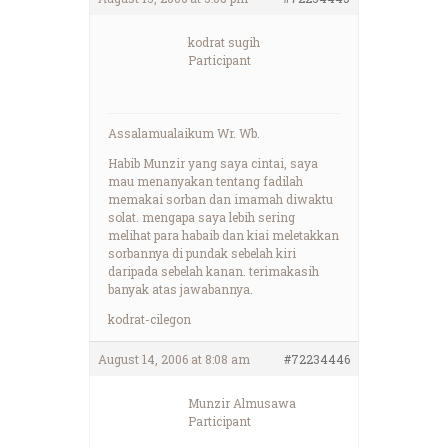
kodrat sugih
Participant
Assalamualaikum Wr. Wb.
Habib Munzir yang saya cintai, saya
mau menanyakan tentang fadilah
memakai sorban dan imamah diwaktu
solat. mengapa saya lebih sering
melihat para habaib dan kiai meletakkan
sorbannya di pundak sebelah kiri
daripada sebelah kanan. terimakasih
banyak atas jawabannya.
kodrat-cilegon
August 14, 2006 at 8:08 am
#72234446
Munzir Almusawa
Participant