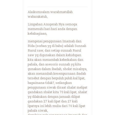
Alaikumsalam warahmatullah
wabarakatuh,
Limpahan Anugerah Nya semoga
memenuhi hari hari anda dengan
kebahagiaan,
mengenai penggunaan Imamah dan
Rida (sorban yg di bahu) adalah Sunnah
Rasul saw, dan setiap sunnah Rasul
saw yg digunakan dalam kehidupan
kita akan menambah keberkahan dan
pahala, dan asesoris sunnah yg kita
gunakan dalam ibadah, sholat misalnya,
akan menambah kesempurnaan ibadah
tersebut dengan berpuluh puluh kal lipat,
bagaimana tidak?, sedangkan
penggunaan siwak disaat shalat melipat
gandakan shalat kita 70 kali lipat, shalat
yg dilakukan dengan jamaah dilipat
gandakan 27 kali lipat dan 27 kali
lipatnya ini lebih mulia dari 70 kali lipat
pahala siwak,
demikian pula penggunaan Imamah dan