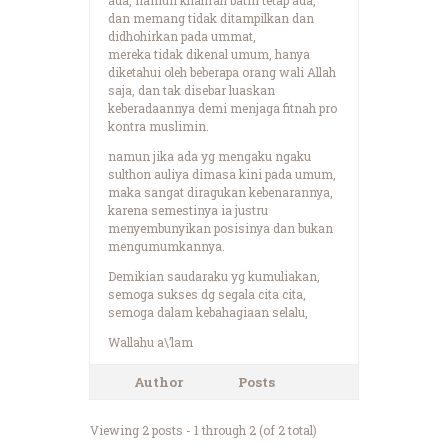
dan memang tidak ditampilkan dan
didhohirkan pada ummat,
mereka tidak dikenal umum, hanya
diketahui oleh beberapa orang wali Allah
saja, dan tak disebar luaskan
keberadaannya demi menjaga fitnah pro
kontra muslimin.
namun jika ada yg mengaku ngaku
sulthon auliya dimasa kini pada umum,
maka sangat diragukan kebenarannya,
karena semestinya ia justru
menyembunyikan posisinya dan bukan
mengumumkannya.
Demikian saudaraku yg kumuliakan,
semoga sukses dg segala cita cita,
semoga dalam kebahagiaan selalu,
Wallahu a\’lam
Author
Posts
Viewing 2 posts - 1 through 2 (of 2 total)