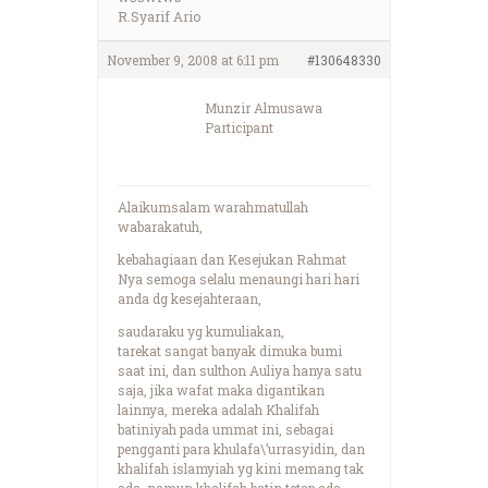
R.Syarif Ario
November 9, 2008 at 6:11 pm
#130648330
Munzir Almusawa
Participant
Alaikumsalam warahmatullah
wabarakatuh,
kebahagiaan dan Kesejukan Rahmat
Nya semoga selalu menaungi hari hari
anda dg kesejahteraan,
saudaraku yg kumuliakan,
tarekat sangat banyak dimuka bumi
saat ini, dan sulthon Auliya hanya satu
saja, jika wafat maka digantikan
lainnya, mereka adalah Khalifah
batiniyah pada ummat ini, sebagai
pengganti para khulafa\’urrasyidin, dan
khalifah islamyiah yg kini memang tak
ada, namun khalifah batin tetap ada,