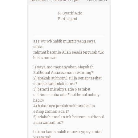
R. Syarif Ario
Participant
ass wr wb habib munzir yang saya
cintai
rahmat karunia Allah selalu tercurah tuk
habib munzir
1) saya mo menanyakan siapakah
Sulthonul Aulia zaman sekarang?
2) apakah sulthonul aulia setiap tarekat
ditunjukkan tidak sama?
3) berarti misalnya ada 5 taraket
sulthonul aulia ada 5 sulthonul aulia y
habib?
4) bukannya jumlah sulthonul aulia
setiap zaman ada 1?
5) adakah amalan tuk bertemu sulthonul
aulia zaman ini?
terima kasih habib munzir yg sy cintai
wsswrwb