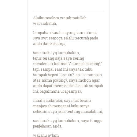
Alaikumsalam warahmatullah
wabarakatuh,
Limpahan kasih sayang dan rahmat
Nya swt semoga selalu tercurah pada
anda dan keluarga,
saudaraku yg kumuliakan,
terus terang saja saya sering
mendengar kalimat \"sumpah pocong\"
tapi sampai saat ini saya tak tahu
sumpah seperti apa itu?, apa bersumpah
atas nama pocong?, saya mohon agar
anda dapat memperjelas bentuk sumpah
ini, bagaimana ucapannya?,
maaf saudaraku, saya tak berani
menjawab mengenai hukumnya
sebelum saya jelas tentang masalah ini,
saudaraku yg kumuliakan, saya tunggu
penjelasan anda,
wallahu a\’lam