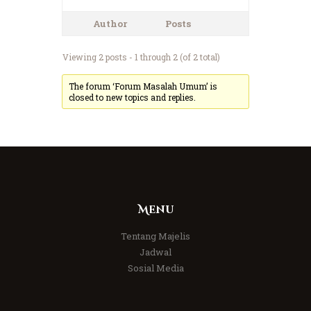
Author
Posts
Viewing 2 posts - 1 through 2 (of 2 total)
The forum ‘Forum Masalah Umum’ is
closed to new topics and replies.
Menu
Tentang Majelis
Jadwal
Sosial Media