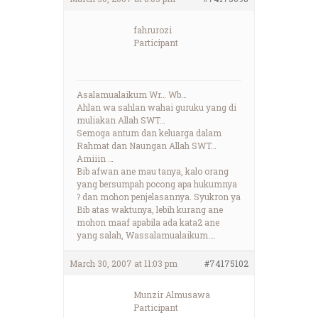
fahrurozi
Participant
Asalamualaikum Wr… Wb…
Ahlan wa sahlan wahai guruku yang di
muliakan Allah SWT…
Semoga antum dan keluarga dalam
Rahmat dan Naungan Allah SWT…
Amiiin …
Bib afwan ane mau tanya, kalo orang
yang bersumpah pocong apa hukumnya
? dan mohon penjelasannya. Syukron ya
Bib atas waktunya, lebih kurang ane
mohon maaf apabila ada kata2 ane
yang salah, Wassalamualaikum….
March 30, 2007 at 11:03 pm
#74175102
Munzir Almusawa
Participant