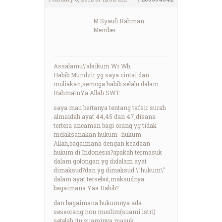
M Syaufi Rahman
Member
Assalamu\’alaikum Wr Wb..
Habib Mundzir yg saya cintai dan
muliakan,semoga habib selalu dalam
RahmatnYa Allah SWT..
saya mau bertanya tentang tafsir surah
almaidah ayat 44,45 dan 47,disana
tertera ancaman bagi orang yg tidak
melaksanakan hukum -hukum
Allah,bagaimana dengan keadaan
hukum di Indonesia?apakah termasuk
dalam golongan yg didalam ayat
dimaksud?dan yg dimaksud \"hukum\"
dalam ayat tersebut,maksudnya
bagaimana Yaa Habib?
dan bagaimana hukumnya ada
seseorang non muslim(suami istri)
setelah itu suaminya masuk