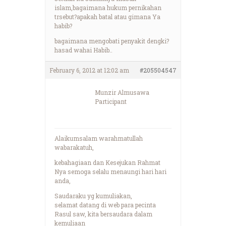
islam,bagaimana hukum pernikahan
trsebut?apakah batal atau gimana Ya
habib?
bagaimana mengobati penyakit dengki?
hasad wahai Habib..
February 6, 2012 at 12:02 am
#205504547
Munzir Almusawa
Participant
Alaikumsalam warahmatullah
wabarakatuh,
kebahagiaan dan Kesejukan Rahmat
Nya semoga selalu menaungi hari hari
anda,
Saudaraku yg kumuliakan,
selamat datang di web para pecinta
Rasul saw, kita bersaudara dalam
kemuliaan