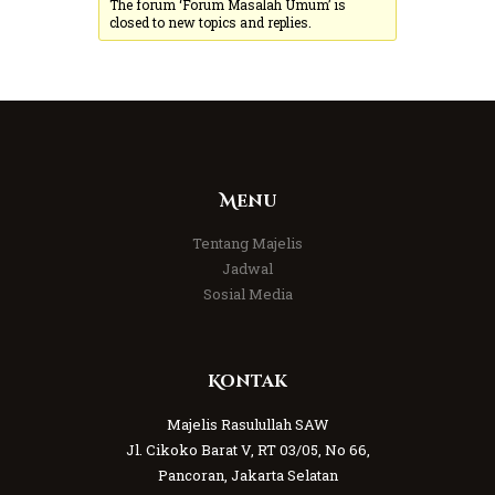
The forum ‘Forum Masalah Umum’ is
closed to new topics and replies.
Menu
Tentang Majelis
Jadwal
Sosial Media
Kontak
Majelis Rasulullah SAW
Jl. Cikoko Barat V, RT 03/05, No 66,
Pancoran, Jakarta Selatan