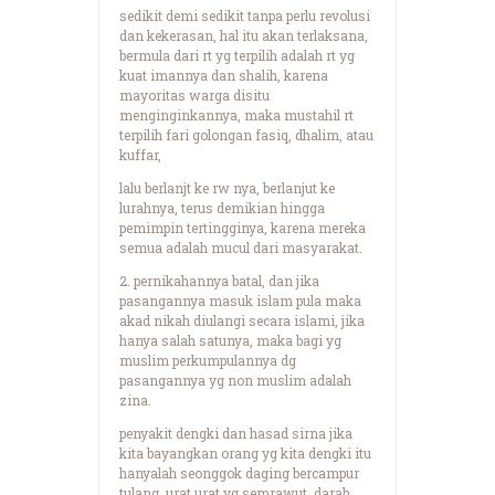
sedikit demi sedikit tanpa perlu revolusi
dan kekerasan, hal itu akan terlaksana,
bermula dari rt yg terpilih adalah rt yg
kuat imannya dan shalih, karena
mayoritas warga disitu
menginginkannya, maka mustahil rt
terpilih fari golongan fasiq, dhalim, atau
kuffar,
lalu berlanjt ke rw nya, berlanjut ke
lurahnya, terus demikian hingga
pemimpin tertingginya, karena mereka
semua adalah mucul dari masyarakat.
2. pernikahannya batal, dan jika
pasangannya masuk islam pula maka
akad nikah diulangi secara islami, jika
hanya salah satunya, maka bagi yg
muslim perkumpulannya dg
pasangannya yg non muslim adalah
zina.
penyakit dengki dan hasad sirna jika
kita bayangkan orang yg kita dengki itu
hanyalah seonggok daging bercampur
tulang, urat urat yg semrawut, darah,