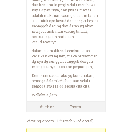
dan kemana ia pergi selalu membawa
najis diperutnya, dan jika ia mati ia
adalah makanan cacing didalam tanah,
lalu untuk apa hasud dan dengki kepada
seonggok daging dan darah yg akan
menjadi makanan cacing tanah?,
sebesar apapin harta dan
kedudukannya.
dalam islam dikenal cemburu atas
kebaikan orang lain, maka bersainglah
dg nya dg sungguh sungguh dengan
memperbanyak doa dan perjuangan,
Demikian saudaraku yg kumuliakan,
semoga dalam kebahagiaan selalu,
semoga sukses dg segala cita cita,
Wallahu a\’lam
Author
Posts
Viewing 2 posts - 1 through 2 (of 2 total)