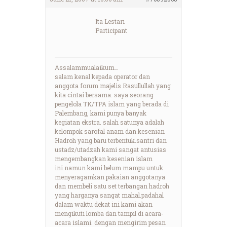
Ita Lestari
Participant
Assalammualaikum…
salam kenal kepada operator dan
anggota forum majelis Rasullullah yang
kita cintai bersama. saya seorang
pengelola TK/TPA islam yang berada di
Palembang, kami punya banyak
kegiatan ekstra. salah satunya adalah
kelompok sarofal anam dan kesenian
Hadroh yang baru terbentuk.santri dan
ustadz/utadzah kami sangat antusias
mengembangkan kesenian islam
ini.namun kami belum mampu untuk
menyeragamkan pakaian anggotanya
dan membeli satu set terbangan hadroh
yang harganya sangat mahal.padahal
dalam waktu dekat ini kami akan
mengikuti lomba dan tampil di acara-
acara islami. dengan mengirim pesan