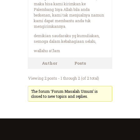
maka bisa kami kirimkan ke
Palembang Inya Allah bila anda
berkenan, kami tak menjualnya namun
kami dapat membantu anda tuk
mengirimkannya.
demikian saudaraku yg kumuliakan,
semoga dalam kebahagiaan selalu,
wallahu a\’lam
Author
Posts
Viewing 2 posts - 1 through 2 (of 2 total)
The forum ‘Forum Masalah Umum’ is
closed to new topics and replies.