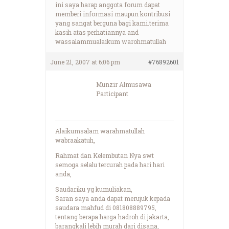
ini saya harap anggota forum dapat
memberi informasi maupun kontribusi
yang sangat berguna bagi kami.terima
kasih atas perhatiannya and
wassalammualaikum warohmatullah
June 21, 2007 at 6:06 pm
#76892601
Munzir Almusawa
Participant
Alaikumsalam warahmatullah
wabraakatuh,
Rahmat dan Kelembutan Nya swt
semoga selalu tercurah pada hari hari
anda,
Saudariku yg kumuliakan,
Saran saya anda dapat merujuk kepada
saudara mahfud di 081808889795,
tentang berapa harga hadroh di jakarta,
barangkali lebih murah dari disana,