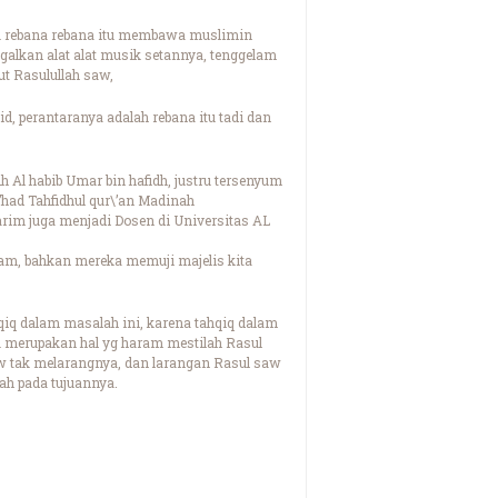
tru rebana rebana itu membawa muslimin
ggalkan alat alat musik setannya, tenggelam
t Rasulullah saw,
d, perantaranya adalah rebana itu tadi dan
h Al habib Umar bin hafidh, justru tersenyum
’had Tahfidhul qur\’an Madinah
rim juga menjadi Dosen di Universitas AL
diam, bahkan mereka memuji majelis kita
qiq dalam masalah ini, karena tahqiq dalam
tu merupakan hal yg haram mestilah Rasul
tak melarangnya, dan larangan Rasul saw
ah pada tujuannya.