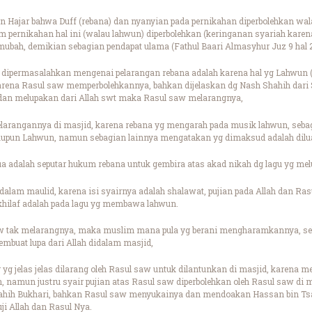
bn Hajar bahwa Duff (rebana) dan nyanyian pada pernikahan diperbolehkan w
am pernikahan hal ini (walau lahwun) diperbolehkan (keringanan syariah karen
 mubah, demikian sebagian pendapat ulama (Fathul Baari Almasyhur Juz 9 hal 
ipermasalahkan mengenai pelarangan rebana adalah karena hal yg Lahwun (m
rena Rasul saw memperbolehkannya, bahkan dijelaskan dg Nash Shahih dari
an melupakan dari Allah swt maka Rasul saw melarangnya,
larangannya di masjid, karena rebana yg mengarah pada musik lahwun, seb
aupun Lahwun, namun sebagian lainnya mengatakan yg dimaksud adalah dilua
 adalah seputar hukum rebana untuk gembira atas akad nikah dg lagu yg melup
alam maulid, karena isi syairnya adalah shalawat, pujian pada Allah dan Ras
 khilaf adalah pada lagu yg membawa lahwun.
 tak melarangnya, maka muslim mana pula yg berani mengharamkannya, seba
buat lupa dari Allah didalam masjid,
yg jelas jelas dilarang oleh Rasul saw untuk dilantunkan di masjid, karena m
h, namun justru syair pujian atas Rasul saw diperbolehkan oleh Rasul saw di 
ahih Bukhari, bahkan Rasul saw menyukainya dan mendoakan Hassan bin Tsab
ji Allah dan Rasul Nya.