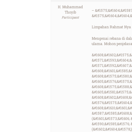
H. Muhammad
– &#1575;&#1604;&#1587
Thoyib
&#1575;&#1604;&#1604;&
Participant
Limpahan Rahmat Nya s
Mengenai rebana di dala
ulama. Mohon penjelasa
&#1608;&#1602;&#1575;&#
&#1571;&#1593;&#1604;&
&#1571;&#1592;&#1607;&
&#1608;&#1601;&#1585;&#
&#1608;&#1575;&#1580;&
&#1605;&#1576;&#1575;&
&#1608;&#1575;&#1588;&
&#1605;&#1581;&#1575;&
&#1608;&#1602;&#1608;&
&#1576;&#1575;&#1604;&
&#1608;&#1610;&#1601;&
&#1587;&#1585;&#1608;&
(&#1601;&#1573;&#1606; 
&#1590;&#1585;&#1576; &
(&#1602;&#1604;&#1578;