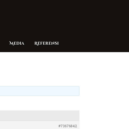
Media
Referensi
#73676842