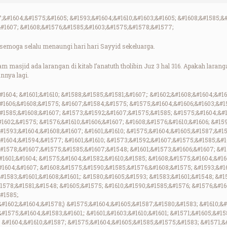
;&#1604;&#1575;&#1605; &#1593;&#1604;&#1610;&#1603;&#1605; &#1608;&#1585;&
#1607; &#1608;&#1576;&#1585;&#1603;&#1575;&#1578;&#1577;
emoga selalu menaungi hari hari Sayyid sekeluarga.
m masjid ada larangan di kitab I’anatuth tholibin Juz 3 hal 316. Apakah lara
nnya lagi.
1604; &#1601;&#1610; &#1588;&#1585;&#1581;&#1607;: &#1602;&#1608;&#1604;&#16
#1606;&#1608;&#1575; &#1607;&#1584;&#1575; &#1575;&#1604;&#1606;&#1603;&#15
#1585;&#1608;&#1607; &#1573;&#1592;&#1607;&#1575;&#1585; &#1575;&#1604;&#1
1602;&#1575; &#1576;&#1610;&#1606;&#1607; &#1608;&#1576;&#1610;&#1606; &#15
#1593;&#1604;&#1608;&#1607; &#1601;&#1610; &#1575;&#1604;&#1605;&#1587;&#1
#1604;&#1594;&#1577; &#1601;&#1610; &#1573;&#1592;&#1607;&#1575;&#1585;&#1
#1578;&#1607;&#1575;&#1585;&#1607;&#1548; &#1601;&#1573;&#1606;&#1607; &#1
#1601;&#1604; &#1575;&#1604;&#1582;&#1610;&#1585; &#1608;&#1575;&#1604;&#16
#1604;&#1607; &#1608;&#1575;&#1590;&#1585;&#1576;&#1608;&#1575; &#1593;&#1
#1583;&#1601;&#1608;&#1601;: &#1580;&#1605;&#1593; &#1583;&#1601;&#1548; &#
#1578;&#1581;&#1548; &#1605;&#1575; &#1610;&#1590;&#1585;&#1576; &#1576;&#1
#1585;.
&#1602;&#1604;&#1578;) &#1575;&#1604;&#1605;&#1587;&#1580;&#1583; &#1610;&#
#1575;&#1604;&#1583;&#1601;: &#1601;&#1603;&#1610;&#1601; &#1571;&#1605;&#15
) &#1604;&#1610;&#1587; &#1575;&#1604;&#1605;&#1585;&#1575;&#1583; &#1571;&