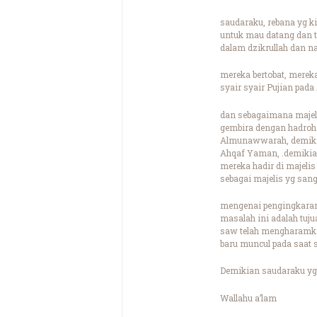
saudaraku, rebana yg k
untuk mau datang dan te
dalam dzikrullah dan n
mereka bertobat, mereka
syair syair Pujian pada
dan sebagaimana majelis
gembira dengan hadroh 
Almunawwarah, demikian
Ahqaf Yaman, .demikia
mereka hadir di majelis
sebagai majelis yg san
mengenai pengingkaran 
masalah ini adalah tuju
saw telah mengharamka
baru muncul pada saat 
Demikian saudaraku yg
Wallahu a’lam