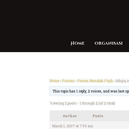
Home
Organisasi
Home
›
Forums
›
Forum Masalah Fiqih
›
tahqiq 
This topic has 1 reply, 2 voices, and was last 
Viewing 2 posts - 1 through 2 (of 2 total)
Author
Posts
March 1, 2007 at 7:03 am