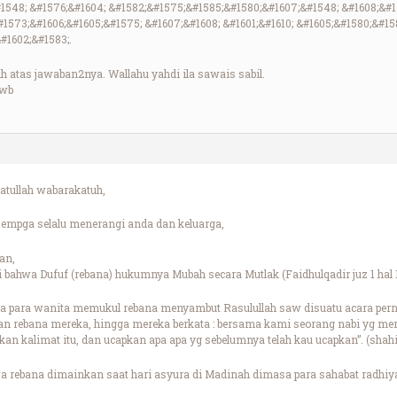
#1548; &#1576;&#1604; &#1582;&#1575;&#1585;&#1580;&#1607;&#1548; &#1608;&#
#1573;&#1606;&#1605;&#1575; &#1607;&#1608; &#1601;&#1610; &#1605;&#1580;&#15
#1602;&#1583;.
h atas jawaban2nya. Wallahu yahdi ila sawais sabil.
 wb
tullah wabarakatuh,
empga selalu menerangi anda dan keluarga,
an,
bahwa Dufuf (rebana) hukumnya Mubah secara Mutlak (Faidhulqadir juz 1 hal 1
wa para wanita memukul rebana menyambut Rasulullah saw disuatu acara pe
an rebana mereka, hingga mereka berkata : bersama kami seorang nabi yg men
kan kalimat itu, dan ucapkan apa apa yg sebelumnya telah kau ucapkan”. (shahi
a rebana dimainkan saat hari asyura di Madinah dimasa para sahabat radhiy