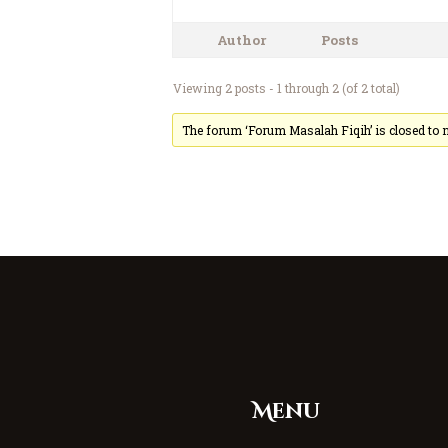
Author
Posts
Viewing 2 posts - 1 through 2 (of 2 total)
The forum ‘Forum Masalah Fiqih’ is closed to n
Menu