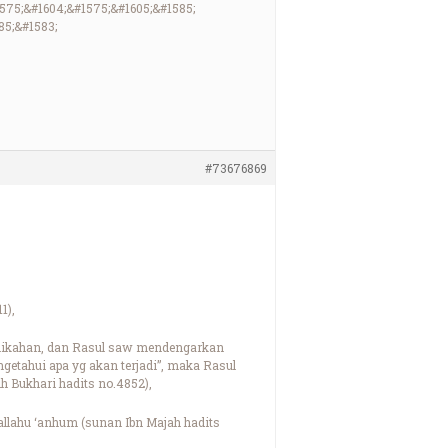
1575;&#1604;&#1575;&#1605;&#1585;
85;&#1583;
#73676869
1),
rnikahan, dan Rasul saw mendengarkan
getahui apa yg akan terjadi”, maka Rasul
h Bukhari hadits no.4852),
allahu ‘anhum (sunan Ibn Majah hadits