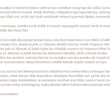
ita pakai di masjid itu bukan Lahwun dan membuat orang lupa dari Allah, jus
rtarik hadir ke masjid, duduk berdzikir, melupakan lagu lagu kafirnya, menin
ama Allah swt, asyik ma\’syuk menikmati rebana yg pernah dipakai menyambu
 menangis, mereka asyik duduk di masjid, terpanggil ke masjid, betah di masji
 Allah dan Rasul Nya
 kita telah dikunjungi banyak ulama, kita lihat bagaimana Guru Mulia Al hafid
majelis kita, demikian pula AL Allamah Alhabib Zein bin Smeth Pimpinan Ma\
 pula Al Allamah Al Habib Salim bin Abdullah Asyatiri yg Pimpinan Rubat Ta
n AL Allamah ALhabib Husein bin Muhamad Alhaddar, Mufti wilayah Baidha.
 kita dan gembira, tentunya bila hal ini mungkar niscaya mereka tak tinggal 
gat memancarkan cahaya keteduhan melebih banyak majelis majelis lainnya.
yg muncul dari beberapa kyai kita adalah karena mereka belum mencapai tah
annya, sebab alatnya telah dimainkan dihadapan Rasulullah saw yg bila alat i
nnya tanpa membedakan ia membawa manfaat atau tidak, namun Rasul saw 
syairnya mulai menyimpang, maka jelaslah bahwa hakikat pelarangannya adal
 kumuliakan,