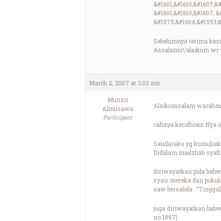
&#1601;&#1610;&#1607;&
&#1601;&#1610;&#1607; &
&#1575;&#1604;&#1593;&
Sebelumnya terima kasi
Assalamu\’alaikum wr
March 2, 2007 at 3:03 am
Munzir
Alaikumsalam warahma
Almusawa
Participant
cahaya keridhoan Nya s
Saudaraku yg kumuliak
Didalam madzhab syafii 
diriwayatkan pula bah
syair mereka dan pukul
saw bersabda : “Tinggal
juga diriwayatkan bahw
no.1897)