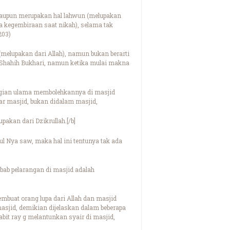
alaupun merupakan hal lahwun (melupakan
a kegembiraan saat nikah), selama tak
203)
elupakan dari Allah), namun bukan berarti
 Shahih Bukhari, namun ketika mulai makna
agian ulama membolehkannya di masjid
r masjid, bukan didalam masjid,
akan dari Dzikrullah.[/b]
ul Nya saw, maka hal ini tentunya tak ada
b pelarangan di masjid adalah
embuat orang lupa dari Allah dan masjid
masjid, demikian dijelaskan dalam beberapa
it ray g melantunkan syair di masjid,