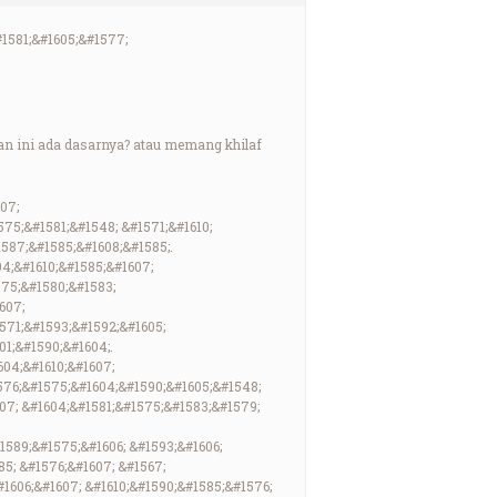
#1581;&#1605;&#1577;
ngan ini ada dasarnya? atau memang khilaf
07;
75;&#1581;&#1548; &#1571;&#1610;
587;&#1585;&#1608;&#1585;.
94;&#1610;&#1585;&#1607;
575;&#1580;&#1583;
607;
571;&#1593;&#1592;&#1605;
01;&#1590;&#1604;.
604;&#1610;&#1607;
1576;&#1575;&#1604;&#1590;&#1605;&#1548;
607; &#1604;&#1581;&#1575;&#1583;&#1579;
1589;&#1575;&#1606; &#1593;&#1606;
85; &#1576;&#1607; &#1567;
#1606;&#1607; &#1610;&#1590;&#1585;&#1576;