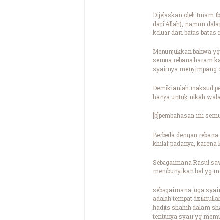
Dijelaskan oleh Imam I
dari Allah), namun dal
keluar dari batas batas
Menunjukkan bahwa yg d
semua rebana haram ka
syairnya menyimpang d
Demikianlah maksud pe
hanya untuk nikah wal
[b]pembahasan ini semua
Berbeda dengan rebana d
khilaf padanya, karena
Sebagaimana Rasul saw
membunyikan hal yg mem
sebagaimana juga syair 
adalah tempat dzikrulla
hadits shahih dalam sh
tentunya syair yg memu