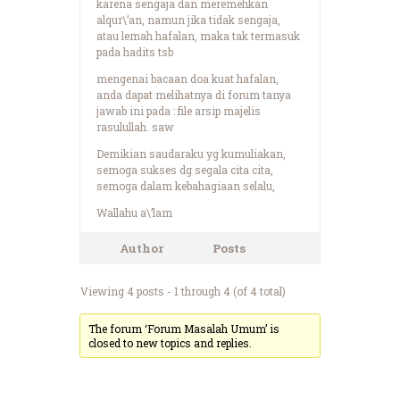
karena sengaja dan meremehkan
alqur\’an, namun jika tidak sengaja,
atau lemah hafalan, maka tak termasuk
pada hadits tsb
mengenai bacaan doa kuat hafalan,
anda dapat melihatnya di forum tanya
jawab ini pada : file arsip majelis
rasulullah. saw
Demikian saudaraku yg kumuliakan,
semoga sukses dg segala cita cita,
semoga dalam kebahagiaan selalu,
Wallahu a\’lam
Author
Posts
Viewing 4 posts - 1 through 4 (of 4 total)
The forum ‘Forum Masalah Umum’ is
closed to new topics and replies.