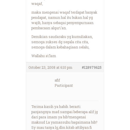
waqaf,
maka mengenai waqaf terdapat banyak
pendapat, namun hal itu bukan hal yg
wajib, hanya sebagai penyempurnaan
pembacaan alqur\’an.
Demikian saudaraku yg kumuliakan,
semoga sukses dg segala cita cita,
semoga dalam kebahagiaan selalu,
Wallahu a\’lam
October 23, 2008 at 6:10 pm
#128979625
afif
Participant
Terima kasih ya habib. berarti
panjangnya mad sampai beberapa alif jg
dari para imam ya bib?mengenai
maksud La yamassuhu bagaimana bib?
Sy mau tanya lg,dlm kitab attibyan fi