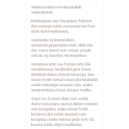
Alaikumsalam warahmatullah
wabarakatuh,
kebahagiaan dan Kesejukan Rahmat
Nya semoga selalu menaungi hari hari
anda dg kesejahteraan,
saudaraku yg kumuliakan,
mengenai panjangnya mad, telah ada
dari masa Rasul saw, sesuai qira;ah
sab\’ah yg masyhur teriwayatkan.
mengenai ayat Laa Yamassuhu illal
mutahharuun, berikhtilaf para Imam
Madzhab dalam menafsirkannya, dan
Imam Syafii menafsirkan jika kitabullah
sudah terkumpul menjadi satu, maka
menyentuhnya harus dengan wudhu.
Alqur\’an di masa Nabi saw sudah
diatur urutannya, namun belum menjadi
satu kumpulan, maka Imam Syafii
berfatwa jika sudah menjadi satu
kumpulan maka terkena pada ayat tsb,
karena itulah Alqur\’anulkarim.