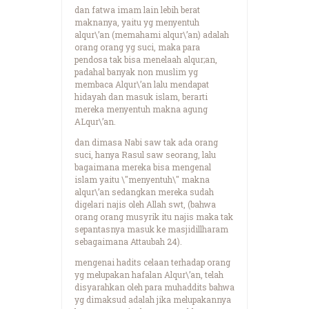
dan fatwa imam lain lebih berat
maknanya, yaitu yg menyentuh
alqur\’an (memahami alqur\’an) adalah
orang orang yg suci, maka para
pendosa tak bisa menelaah alqur;an,
padahal banyak non muslim yg
membaca Alqur\’an lalu mendapat
hidayah dan masuk islam, berarti
mereka menyentuh makna agung
ALqur\’an.
dan dimasa Nabi saw tak ada orang
suci, hanya Rasul saw seorang, lalu
bagaimana mereka bisa mengenal
islam yaitu \"menyentuh\" makna
alqur\’an sedangkan mereka sudah
digelari najis oleh Allah swt, (bahwa
orang orang musyrik itu najis maka tak
sepantasnya masuk ke masjidillharam
sebagaimana Attaubah 24).
mengenai hadits celaan terhadap orang
yg melupakan hafalan Alqur\’an, telah
disyarahkan oleh para muhaddits bahwa
yg dimaksud adalah jika melupakannya