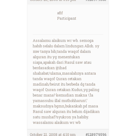
afif
Participant
Assalamu alaikum wr wb. semoga
habib selalu dalam lindungan Alloh. sy
mw tanya bib,tanda waqof dalam
alquran itu yg menentukan
siapa,apakah dari Rasul saw atau
berdasarkan ijtihad
shahabat/ulama,masalahnya antara
tanda waqof Quran cetakan
madinah/beirut itu berbeda dg tanda
waqof Quran cetakan Kudus,yg paling
benar mana? kemudian makna \’la
yamassuhu illal muthohharun\’
maksudnya bgmn,bukankah pd masa
Rasul saw alquran itu belum dijadikan
satu mushaf?syukron ya habiby.
wassalamu alaikum wr wb
October 21, 2008 at 4:10 pm
#128979596