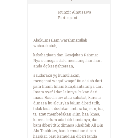
Munzir Almusawa
Participant
Alaikumsalam warahmatullah
wabarakatuh,
kebahagiaan dan Kesejukan Rahmat
Nya semoga selalu menaungi hari hari
anda dg kesejahteraan,
saudaraku yg kumuliakan,
mengenai waqaf waqaf itu adalah dari
para Imam Imam kita,diantaranya dari
Imam syafii dan lainnya, bukan dari
masa Rasul saw atau sahabat, karena
dimasa itu alqur\’an belum diberi titik,
tidak bisa dibedakan antara ba, nun, tsa,
ta, atau membedakan Jiim, haa, khaa,
karena belum ada titik tandanya, dan
baru diberi titik dimasa Khalifah Ali Bin
Abi Thalib kw, baru kemudian diberi
harakat, baru kemudian diberi tanda