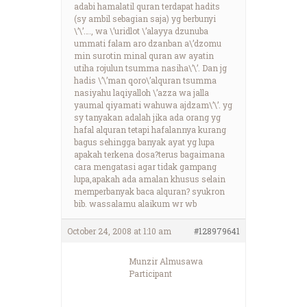
adabi hamalatil quran terdapat hadits
(sy ambil sebagian saja) yg berbunyi
\’\’…., wa \’uridlot \’alayya dzunuba
ummati falam aro dzanban a\’dzomu
min surotin minal quran aw ayatin
utiha rojulun tsumma nasiha\’\’. Dan jg
hadis \’\’man qoro\’alquran tsumma
nasiyahu laqiyalloh \’azza wa jalla
yaumal qiyamati wahuwa ajdzam\’\’. yg
sy tanyakan adalah jika ada orang yg
hafal alquran tetapi hafalannya kurang
bagus sehingga banyak ayat yg lupa
apakah terkena dosa?terus bagaimana
cara mengatasi agar tidak gampang
lupa,apakah ada amalan khusus selain
memperbanyak baca alquran? syukron
bib. wassalamu alaikum wr wb
October 24, 2008 at 1:10 am
#128979641
Munzir Almusawa
Participant