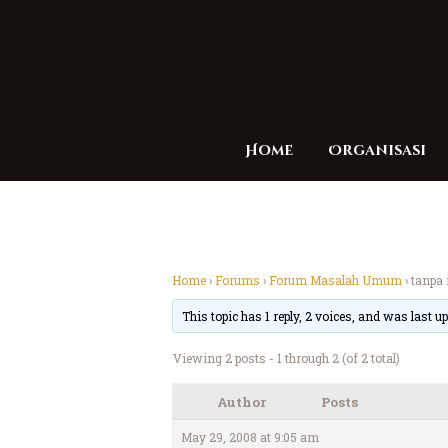
Home
Organisasi
Home
›
Forums
›
Forum Masalah Umum
›
tanpa 
This topic has 1 reply, 2 voices, and was last 
Viewing 2 posts - 1 through 2 (of 2 total)
Author
Posts
May 29, 2008 at 9:05 am