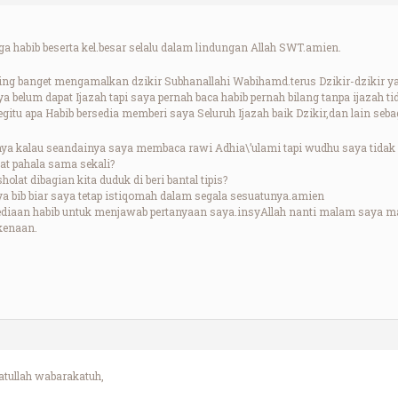
a habib beserta kel.besar selalu dalam lindungan Allah SWT.amien.
ring banget mengamalkan dzikir Subhanallahi Wabihamd.terus Dzikir-dzikir y
ya belum dapat Ijazah tapi saya pernah baca habib pernah bilang tanpa ijazah ti
itu apa Habib bersedia memberi saya Seluruh Ijazah baik Dzikir,dan lain seb
nya kalau seandainya saya membaca rawi Adhia\’ulami tapi wudhu saya tidak 
at pahala sama sekali?
holat dibagian kita duduk di beri bantal tipis?
ya bib biar saya tetap istiqomah dalam segala sesuatunya.amien
ediaan habib untuk menjawab pertanyaan saya.insyAllah nanti malam saya ma
rkenaan.
ullah wabarakatuh,