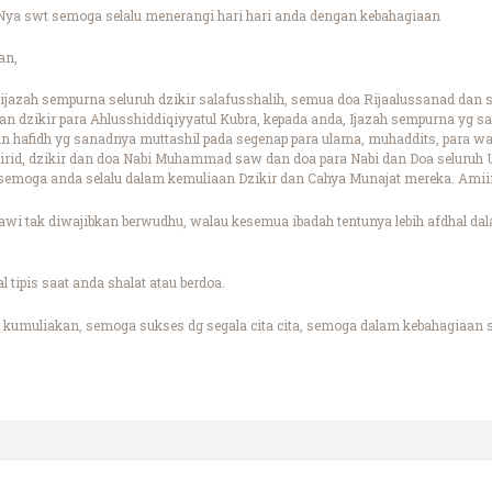
ya swt semoga selalu menerangi hari hari anda dengan kebahagiaan
an,
ijazah sempurna seluruh dzikir salafusshalih, semua doa Rijaalussanad dan s
an dzikir para Ahlusshiddiqiyyatul Kubra, kepada anda, Ijazah sempurna yg say
n hafidh yg sanadnya muttashil pada segenap para ulama, muhaddits, para wali
 wirid, dzikir dan doa Nabi Muhammad saw dan doa para Nabi dan Doa selur
 semoga anda selalu dalam kemuliaan Dzikir dan Cahya Munajat mereka. Amii
wi tak diwajibkan berwudhu, walau kesemua ibadah tentunya lebih afdhal da
 tipis saat anda shalat atau berdoa.
kumuliakan, semoga sukses dg segala cita cita, semoga dalam kebahagiaan s