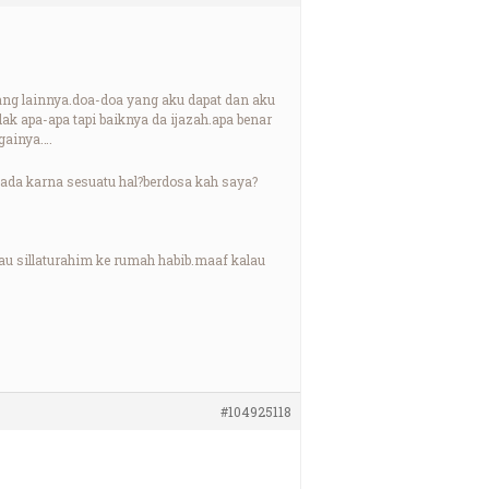
ang lainnya.doa-doa yang aku dapat dan aku
dak apa-apa tapi baiknya da ijazah.apa benar
againya….
ada karna sesuatu hal?berdosa kah saya?
u sillaturahim ke rumah habib.maaf kalau
#104925118