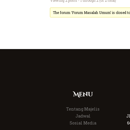
Viewing 2 posts - 1 through 2 (of 2 total)
The forum ‘Forum Masalah Umum’ is closed to 
Menu
Tentang Majelis
Jadwal
J
Sosial Media
6