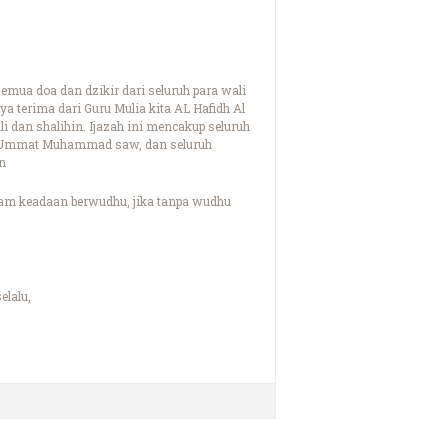
emua doa dan dzikir dari seluruh para wali
a terima dari Guru Mulia kita AL Hafidh Al
 dan shalihin. Ijazah ini mencakup seluruh
uh Ummat Muhammad saw, dan seluruh
n
lam keadaan berwudhu, jika tanpa wudhu
elalu,