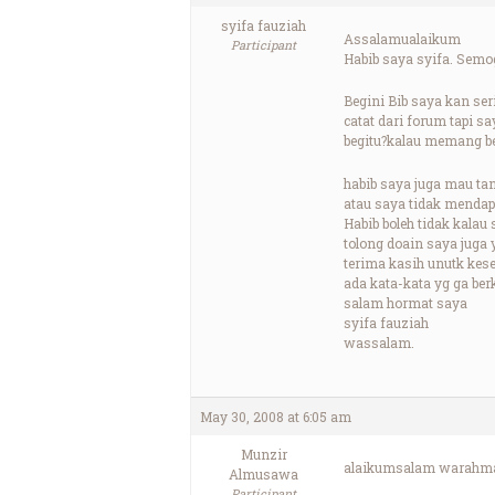
syifa fauziah
Assalamualaikum
Participant
Habib saya syifa. Semog
Begini Bib saya kan se
catat dari forum tapi sa
begitu?kalau memang beg
habib saya juga mau ta
atau saya tidak mendap
Habib boleh tidak kalau s
tolong doain saya juga 
terima kasih unutk kes
ada kata-kata yg ga be
salam hormat saya
syifa fauziah
wassalam.
May 30, 2008 at 6:05 am
Munzir
alaikumsalam warahmat
Almusawa
Participant