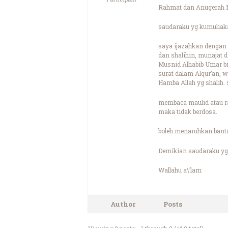
Rahmat dan Anugerah N
saudaraku yg kumuliak
saya ijazahkan dengan 
dan shalihin, munajat d
Musnid Alhabib Umar bi
surat dalam Alqur’an,
Hamba Allah yg shalih.
membaca maulid atau ra
maka tidak berdosa.
boleh menaruhkan bantal
Demikian saudaraku yg 
Wallahu a\’lam
Author
Posts