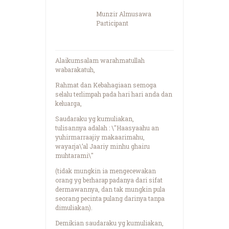
Munzir Almusawa
Participant
Alaikumsalam warahmatullah
wabarakatuh,
Rahmat dan Kebahagiaan semoga
selalu terlimpah pada hari hari anda dan
keluarga,
Saudaraku yg kumuliakan,
tulisannya adalah : \"Haasyaahu an
yuhirmarraajiy makaarimahu,
wayarja\’al Jaariy minhu ghairu
muhtarami\"
(tidak mungkin ia mengecewakan
orang yg berharap padanya dari sifat
dermawannya, dan tak mungkin pula
seorang pecinta pulang darinya tanpa
dimuliakan).
Demikian saudaraku yg kumuliakan,