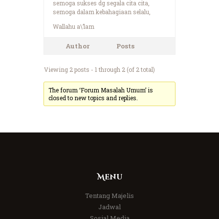
semoga sukses dg segala cita cita,
semoga dalam kebahagiaan selalu,
Wallahu a\’lam
Author
Posts
Viewing 2 posts - 1 through 2 (of 2 total)
The forum ‘Forum Masalah Umum’ is
closed to new topics and replies.
Menu
Tentang Majelis
Jadwal
Sosial Media