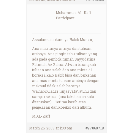
Mohammad AL-Kaff
Participant
Assalamualaikum ya Habib Munzir,
Ana mau tanya artinya dan tulisan
arabnya. Ana pingin tahu tulisan yang
ada pada gembok rumah Sayyidatina
Fatimah Az Zahra. Afwan barangkali
tulisan ana salah dan ana minta di
koreksi, kalo Habib bisa dan berkenan
ana mau minta tulisan arabnya dengan
maksud tidak salah bacanya…
Walhabibuladzi Turjasyafa\’atuhu dan
sampai selesai (ana takut salah kalo
diteruskan)… Terima kasih atas
penjelasan dan koreksi dari athum.
M.AL-Kaff
March 26, 2008 at 1:03 pm
#97060718