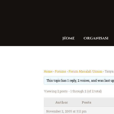
Home
Organisasi
Home
›
Forums
›
Forum Masalah Umum
›
Tanya
This topic has 1 reply, 2 voices, and was last 
Viewing 2 posts - 1 through 2 (of 2 total)
Author
Posts
November 2, 2005 at 3:11 pm