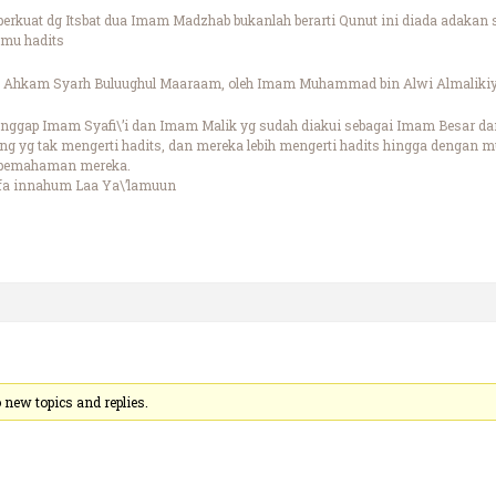
perkuat dg Itsbat dua Imam Madzhab bukanlah berarti Qunut ini diada adak
lmu hadits
ul Ahkam Syarh Buluughul Maaraam, oleh Imam Muhammad bin Alwi Almalikiy, J
nggap Imam Syafi\’i dan Imam Malik yg sudah diakui sebagai Imam Besar da
ng yg tak mengerti hadits, dan mereka lebih mengerti hadits hingga dengan 
n pemahaman mereka.
fa innahum Laa Ya\’lamuun
new topics and replies.