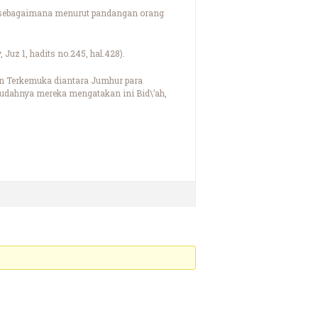
an sebagaimana menurut pandangan orang
uz 1, hadits no.245, hal.428).
n Terkemuka diantara Jumhur para
mudahnya mereka mengatakan ini Bid\’ah,