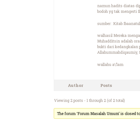
namun hadits diatas di
bodoh yg tak mengerti I
sumber : Kitab Ibaanat
walhasil Mereka menga
Muhadditsin adalah ora
bukti dari kedangkala
Allahummahdiqaumiy, 
wallahu a\’lam
Author
Posts
Viewing 2 posts - 1 through 2 (of 2 total)
The forum ‘Forum Masalah Umum’ is closed to 