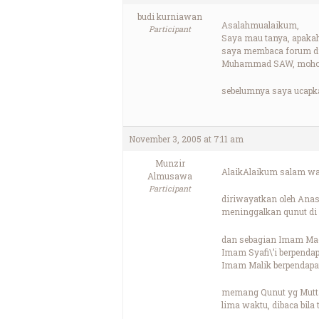
budi kurniawan
Asalahmualaikum,
Participant
Saya mau tanya, apakah
saya membaca forum di 
Muhammad SAW, mohon
sebelumnya saya ucapk
November 3, 2005 at 7:11 am
Munzir
AlaikAlaikum salam wa
Almusawa
Participant
diriwayatkan oleh Anas
meninggalkan qunut di
dan sebagian Imam Madz
Imam Syafi\’i berpendap
Imam Malik berpendapat
memang Qunut yg Muttaf
lima waktu, dibaca bila 