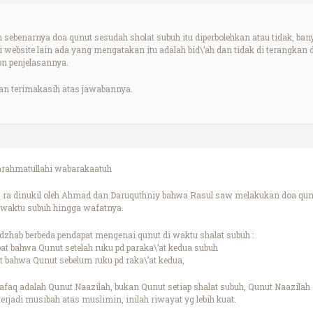
 sebenarnya doa qunut sesudah sholat subuh itu diperbolehkan atau tidak, 
website lain ada yang mengatakan itu adalah bid\’ah dan tidak di terangkan
 penjelasannya.
an terimakasih atas jawabannya.
rahmatullahi wabarakaatuh
 ra dinukil oleh Ahmad dan Daruquthniy bahwa Rasul saw melakukan doa qunut
 waktu subuh hingga wafatnya.
hab berbeda pendapat mengenai qunut di waktu shalat subuh :
at bahwa Qunut setelah ruku pd paraka\’at kedua subuh
 bahwa Qunut sebelum ruku pd raka\’at kedua,
aq adalah Qunut Naazilah, bukan Qunut setiap shalat subuh, Qunut Naazilah a
terjadi musibah atas muslimin, inilah riwayat yg lebih kuat.