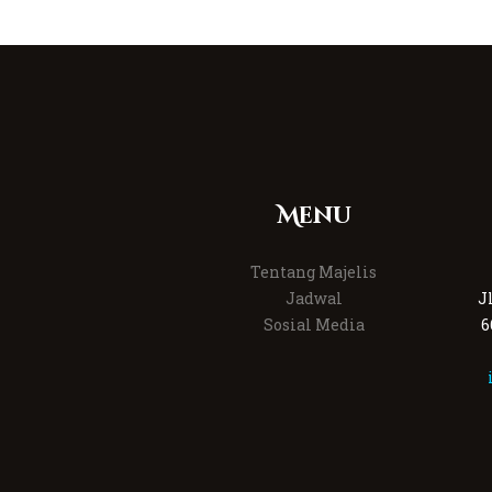
Menu
Tentang Majelis
Jadwal
J
Sosial Media
6