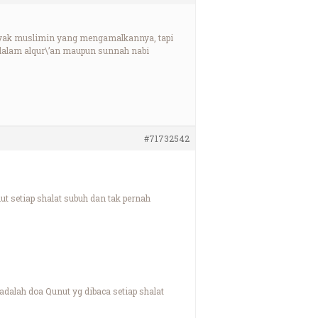
banyak muslimin yang mengamalkannya, tapi
 dalam alqur\’an maupun sunnah nabi
#71732542
 setiap shalat subuh dan tak pernah
dalah doa Qunut yg dibaca setiap shalat