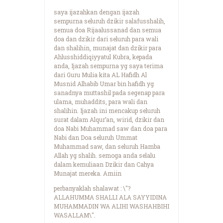
saya ijazahkan dengan ijazah
sempurna seluruh dzikir salafusshalih,
semua doa Rijaalussanad dan semua
doa dan dzikir dari seluruh para wali
dan shalihin, munajat dan dzikir para
Ahlusshiddiqiyyatul Kubra, kepada
anda, Ijazah sempurna yg saya terima
dari Guru Mulia kita AL Hafidh Al
Musnid Alhabib Umar bin hafidh yg
sanadnya muttashil pada segenap para
ulama, muhaddits, para wali dan
shalihin. Ijazah ini mencakup seluruh
surat dalam Alqur’an, wirid, dzikir dan
doa Nabi Muhammad saw dan doa para
Nabi dan Doa seluruh Ummat
Muhammad saw, dan seluruh Hamba
Allah yg shalih. semoga anda selalu
dalam kemuliaan Dzikir dan Cahya
Munajat mereka. Amiin
perbanyaklah shalawat : \"?
ALLAHUMMA SHALLI ALA SAYYIDINA
MUHAMMADIN WA ALIHI WASHAHBIHI
WASALLAM\".