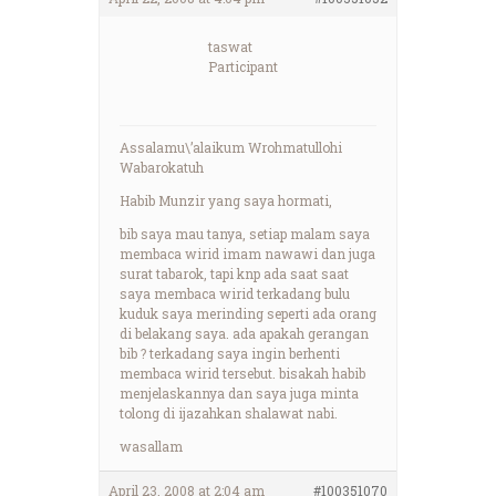
taswat
Participant
Assalamu\’alaikum Wrohmatullohi
Wabarokatuh
Habib Munzir yang saya hormati,
bib saya mau tanya, setiap malam saya
membaca wirid imam nawawi dan juga
surat tabarok, tapi knp ada saat saat
saya membaca wirid terkadang bulu
kuduk saya merinding seperti ada orang
di belakang saya. ada apakah gerangan
bib ? terkadang saya ingin berhenti
membaca wirid tersebut. bisakah habib
menjelaskannya dan saya juga minta
tolong di ijazahkan shalawat nabi.
wasallam
April 23, 2008 at 2:04 am
#100351070