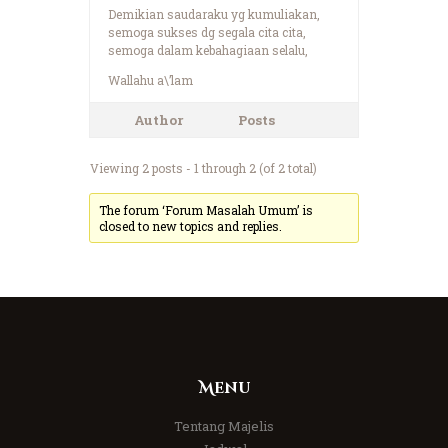
Demikian saudaraku yg kumuliakan,
semoga sukses dg segala cita cita,
semoga dalam kebahagiaan selalu,
Wallahu a\’lam
Author
Posts
Viewing 2 posts - 1 through 2 (of 2 total)
The forum ‘Forum Masalah Umum’ is
closed to new topics and replies.
Menu
Tentang Majelis