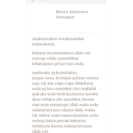
Munzir Almusawa
Participant
Alaikumsalam warahmatullah
wabarakatuh,
Rahmat dan kelembutan Allah swt
semoga selalu menerbitkan
kebahagiaan pd hari hari anda,
saudaraku yg kumuliakan,
jangan risau, itu hanya godaan syaitan
saja, tak ada siapa siapa dibelakang
anda yg bisa mendekati dari makhluk
gaib jika anda berdzikir,karena mereka
akan terbakar jika mendekat, karena
saat anda mengingat Allah maka anda
sedang bersama cahaya Allah, walau
tak terlihat mata namun keadaan anda
sedang dalam puncak kekuatan
terdahsyat karena sedang bersama
Allah swt.